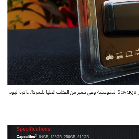
معنا في هذه المراجعة ذاكرة فلاش من شركة Kingston والتي تاتي بفئة جديدة تماما وهي Savage المتوحشة وهي تعتبر من الفئات العليا للشركة, ذاكرة اليوم