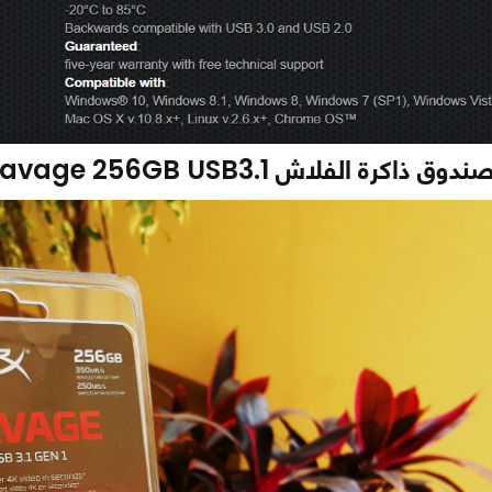
 الفلاش Kingston HyperX Savage 256GB USB3.1