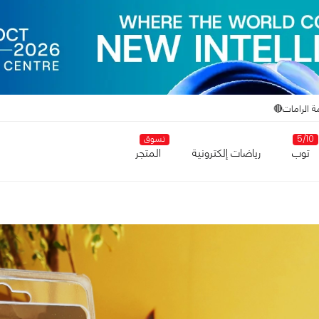
ة الرامات🔴
5/10
تسوق
توب
رياضات إلكترونية
المتجر