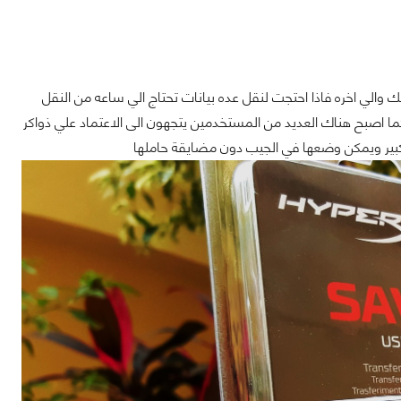
الي اخره فاذا احتجت لنقل عده بيانات تحتاج الي ساعه من النقل
دون مقابل بالطبع! كما اصبح هناك العديد من المستخدمين يتجهون الى الاعتماد علي ذواكر
 كبير ويمكن وضعها في الجيب دون مضايقة حاملها