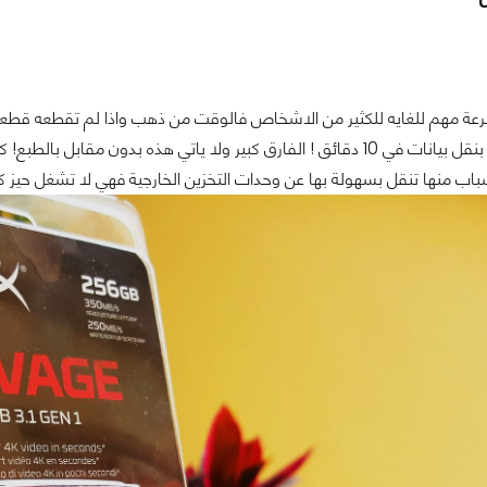
رعة مهم للغايه للكثير من الاشخاص فالوقت من ذهب واذا لم تقطعه قطعك و
بخلاف ان تقوم بنقل بيانات في 10 دقائق ! الفارق كبير ولا ياتي هذه ب
باب منها تنقل بسهولة بها عن وحدات التخزين الخارجية فهي لا تشغل حيز