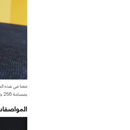
بمساحة 256 جيجابايت وبواجهة تشغيل USB3.1 من الجيل الاول
المواصفات 