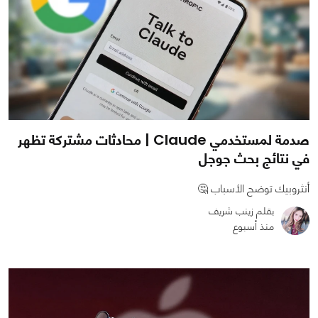
صدمة لمستخدمي Claude | محادثات مشتركة تظهر
في نتائج بحث جوجل
أنثروبيك توضح الأسباب 🤔
بقلم زينب شريف
منذ أسبوع
0
0
601