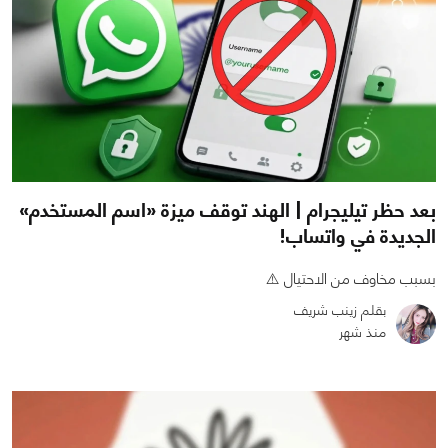
بعد حظر تيليجرام | الهند توقف ميزة «اسم المستخدم»
الجديدة في واتساب!
بسبب مخاوف من الاحتيال ⚠️
بقلم زينب شريف
منذ شهر
0
0
659