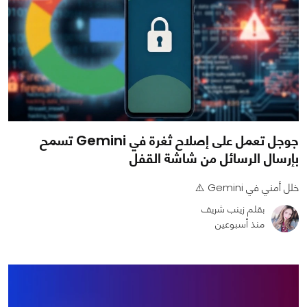
جوجل تعمل على إصلاح ثغرة في Gemini تسمح
بإرسال الرسائل من شاشة القفل
خلل أمني في Gemini ⚠️
بقلم زينب شريف
منذ أسبوعين
0
0
729