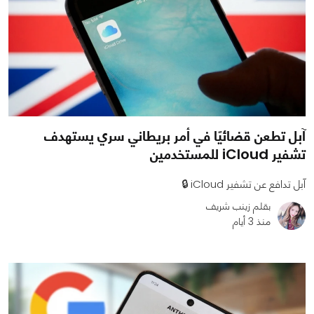
آبل تطعن قضائيًا في أمر بريطاني سري يستهدف
تشفير iCloud للمستخدمين
آبل تدافع عن تشفير iCloud 🔒
بقلم زينب شريف
منذ 3 أيام
0
0
462