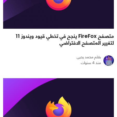
متصفح FireFox ينجح في تخطي قيود ويندوز 11
لتغيير المتصفح الافتراضي
بقلم محمد يحيى
منذ 4 سنوات
1
1
1472