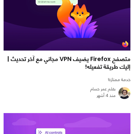
متصفح Firefox يضيف VPN مجاني مع آخر تحديث |
إليك طريقة تفعيله!
خدمة ممتازة!
بقلم عمر حسام
منذ 4 أشهر
0
0
1443