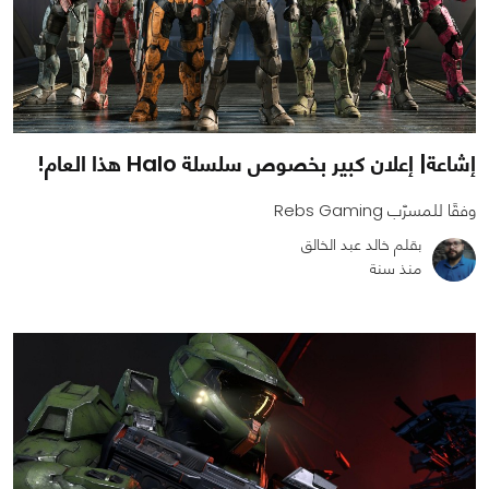
إشاعة| إعلان كبير بخصوص سلسلة Halo هذا العام!
وفقًا للمسرّب Rebs Gaming
بقلم خالد عبد الخالق
منذ سنة
0
0
1565