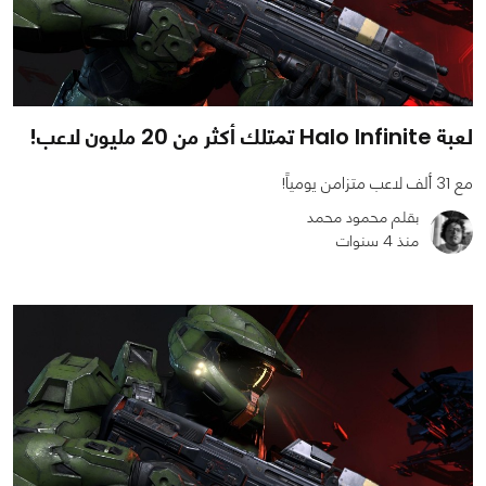
لعبة Halo Infinite تمتلك أكثر من 20 مليون لاعب!
مع 31 ألف لاعب متزامن يومياً!
بقلم محمود محمد
منذ 4 سنوات
0
0
931