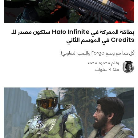
بطاقة المعركة في Halo Infinite ستكون مصدر للـ
Credits في الموسم الثاني
كُل هذا مع وضع Forge واللعب التعاوني!
بقلم محمود محمد
منذ 4 سنوات
0
0
1041