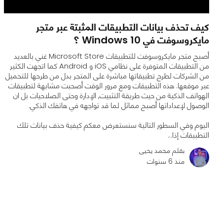
كيف تحذف بيانات التطبيقات المثبتة عبر متجر
مايكروسوفت في Windows 10 ؟
أصبح متجر مايكروسوفت للتطبيقات Microsoft Store غني بالعديد
من التطبيقات المتوفرة على نظامي iOS و Android كما اتجهت الكثير
من الشركات لطرح تطبيقاتها مباشرة على المتجر بدل من طرحها للتحميل
عبر موقعها. هذه التطبيقات ومع مرور الوقت أصحبت مشابهة لتطبيقات
الهواتف الذكية من حيث طريقة التثبيت, الإدارة وحتى الصلاحيات بل ان
الوصول لإعداداتها أصبح مماثل لما قد تواجهه في هاتفك الذكي.
0
0
8157
اليوم وفي السطور التالية سنستعرض معكم كيفية حذف بيانات تلك
التطبيقات إذا...
بقلم محمد يحيى
منذ 6 سنوات