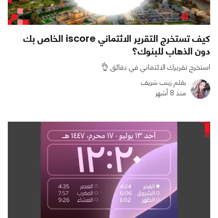
كيف تستخرج التقرير الائتماني iscore الخاص بك
دون الذهاب للبنوك؟
استخرج تقريرك الائتماني في دقائق 👌
بقلم زينب شريف
منذ 8 أشهر
0
0
7131