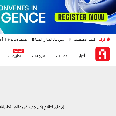
ترند
الذكاء الاصطناعي 🤖
دليل بناء المنازل الذكية🛖
صيف وتبريد ❄️
أزم
مُحدّث
أخبار
مقالات
مراجعات
تطبيقات
ابقَ على اطلاع بكل جديد في عالم التطبيق