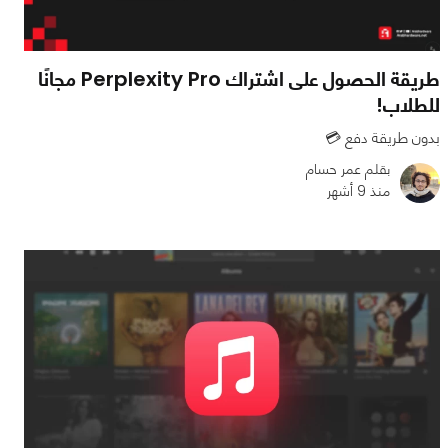
طريقة الحصول على اشتراك Perplexity Pro مجانًا
للطلاب!
بدون طريقة دفع 💳
بقلم عمر حسام
منذ 9 أشهر
0
0
4638