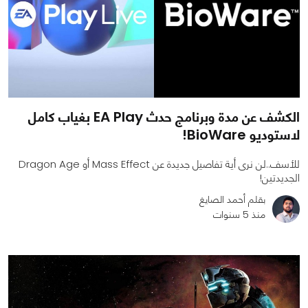
الكشف عن مدة وبرنامج حدث EA Play بغياب كامل
لاستوديو BioWare!
للأسف..لن نرى أية تفاصيل جديدة عن Mass Effect أو Dragon Age
الجديدتين!
بقلم أحمد الصايغ
منذ 5 سنوات
0
0
2414