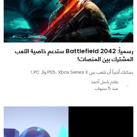
رسمياً: Battlefield 2042 ستدعم خاصية اللعب
المشترك بين المنصات!
يمكنك أخيراً أن تلعب بين PS5، Xbox Series X والـ PC..!
بقلم باسل أحمد
منذ 5 سنوات
0
0
2926