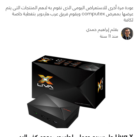
عودة مرة أخرى للاستعراض اليومى الذى نقوم به لاهم المنتجات التى يتم
عرضها بمعرض computex ويقوم فريق عرب هاردوير بتغطية خاصة
لكافة
بقلم إبراهيم حمدي
0
0
1254
منذ 11 سنة
Liva X حل سريع وعملي لحاسوب بحجم كف اليد