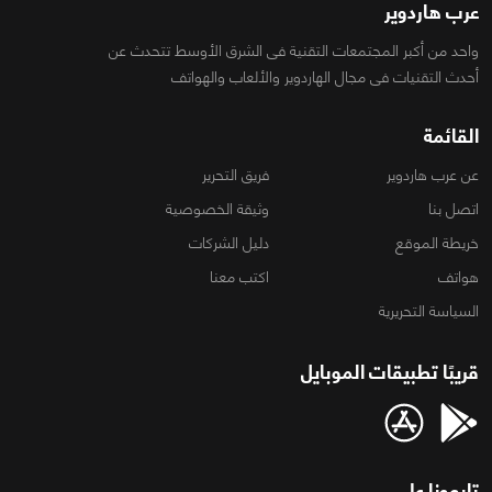
عرب هاردوير
واحد من أكبر المجتمعات التقنية فى الشرق الأوسط تتحدث عن
أحدث التقنيات فى مجال الهاردوير والألعاب والهواتف
القائمة
عن عرب هاردوير
فريق التحرير
اتصل بنا
وثيقة الخصوصية
خريطة الموقع
دليل الشركات
هواتف
اكتب معنا
السياسة التحريرية
قريبًا تطبيقات الموبايل
تابعونا على