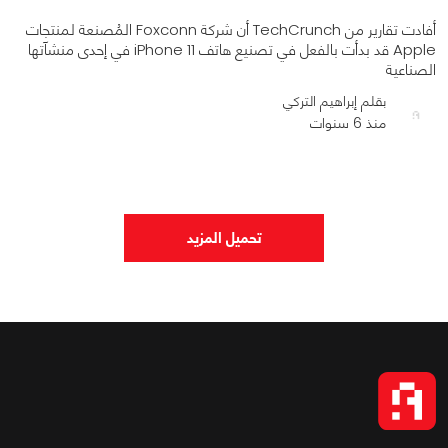
أفادت تقارير من TechCrunch أن شركة Foxconn المُصنعة لمنتجات
Apple قد بدأت بالفعل في تصنيع هاتف iPhone 11 في إحدى منشآتها
الصناعية
بقلم إبراهيم التركي
منذ 6 سنوات
0
0
1582
تحميل المزيد