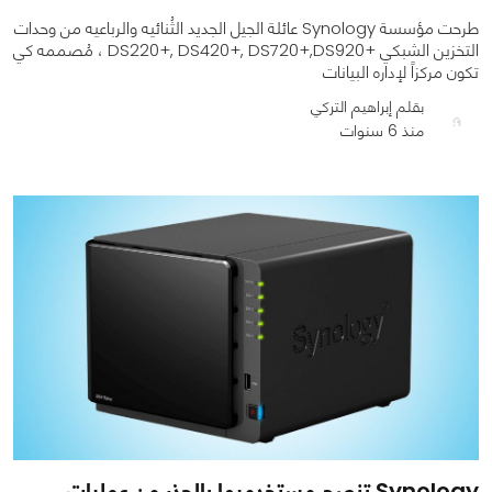
طرحت مؤسسة Synology عائلة الجيل الجديد الثُنائيه والرباعيه من وحدات
التخزين الشبكي +DS220+, DS420+, DS720+,DS920 ، مُصممه كي
تكون مركزاً لإداره البيانات
بقلم إبراهيم التركي
منذ 6 سنوات
0
0
1344
Synology تنصح مستخدميها بالحذر من عمليات