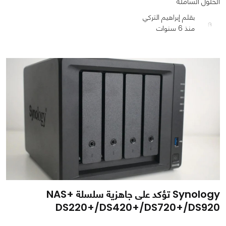
الحلول الشامله
بقلم إبراهيم التركي
منذ 6 سنوات
0
0
973
Synology تؤكد على جاهزية سلسلة +NAS
DS220+/DS420+/DS720+/DS920