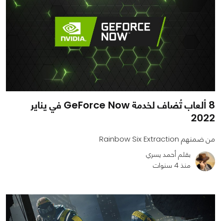
8 ألعاب تُضاف لخدمة GeForce Now في يناير
2022
من ضمنهم Rainbow Six Extraction
بقلم أحمد يسري
منذ 4 سنوات
0
0
1348