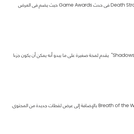
تم عرض لقطات جديدة اللعبة الجديدة القادمة من Kojima Production بعنوان Death Stranding فى حدث Game Awards حيث يضم فى العرض
من شركة Software صدر فيديو جديد يكشف عن مشروعها المقبل بعنوان" Shadows Die Twice" يقدم لمحة صغيرة على ما يبدو أنه يمكن أن يكون جزءا