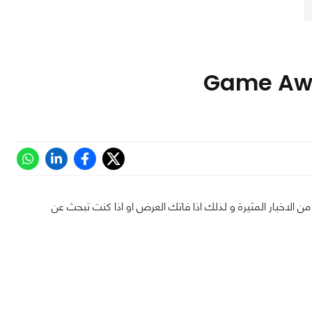
بأفضل ألعاب السنة, فان حدث Game Awards 2017 ظهر العديد من الاخبار المثيرة و لذلك اذا فاتك العرض او اذا كنت تبحث عن