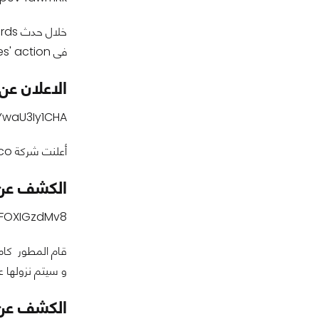
فى PlatinumGames' action ستكون حصرية لاجهزة نينتندو سويتش.
الاعلان عن لعبة r VI
YwaU3Iy1CHA
أعلنت شركة Bandai Namco عن لعبة Soulcalibur VI.
الكشف عن لعبة y of Gods
UFOXIGzdMv8
و سيتم نزولها على منص
الكشف عن لعبة lence