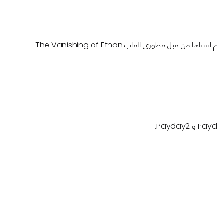
تم الكشف عن لعبة Witchfire فى الحدث و هى من نوع First-Person Shooter حيث تم انشاها من قبل مطورى العاب The Vanishing of Ethan