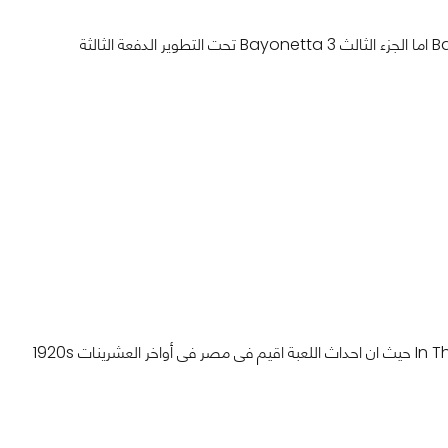
خلال حدث Game Awards أعلنت نينتندو أيضا عن لعبة Bayonetta 1 و Bayonetta 2 اما الجزء الثالث Bayonetta 3 تحت التطوير الدفعة الثالثة
قام المطور كامبو سانتو بالكشف عن اللعبة الجديدة القادمة بعنوان In The Valley of Gods حيث ان احداث اللعبة اقيم فى مصر فى أواخر العشرينات 1920s