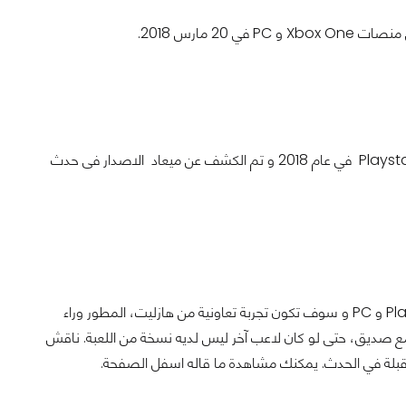
سيتم اطلاق لعبة Dreams الذى انشاه المستخدم Media Molecule's لمنصة Playstation 4 في عام 2018 و تم الكشف عن ميعاد الاصدار فى حدث
سيتم اصدار لعبة A Way Out في 23 مارس 2018 لمنصات Xbox One و Playstation4 و PC و سوف تكون تجربة تعاونية من هازليت، المطور وراء
عبة على الانترنت مع صديق، حتى لو كان لاعب آخر ليس لديه نسخة من اللعبة. ناقش