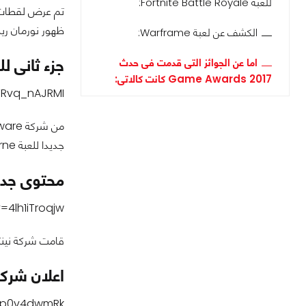
للعبة Fortnite Battle Royale:
ظهور نورمان ر
الكشف عن لعبة Warframe:
جزء ثانى للعبة orne
اما عن الجوائز التى قدمت فى حدث
Game Awards 2017 كانت كالاتى:
TRvq_nAJRMI
جديدا للعبة Bloodborne.
محتوى جديد للعبة elda
4lh1iTroqjw
قامت شركة نينتندو بالكشف عن محتوى جديد 
اعلان شركة Switch للعبة etta 1,2 and 3
5p0v4dwmRk