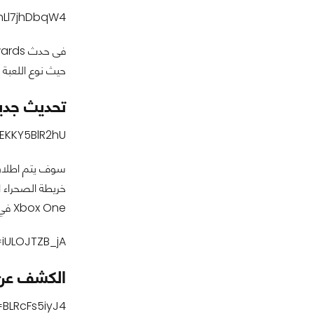
hLl7jhDbqW4
حيث نوع اللعبة البقاء عل
تحديث جديد للعبة tlegrounds
EKKY5BlR2hU
Xbox One في أوائل عام 2018. يمكنك مشاهدة التحديث الجديد فى الفيديو أدناه.
iULOJTZB_jA
الكشف عن ميعاد 
BLRcFs5iyJ4