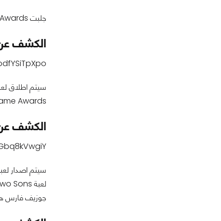
جلبت Game Awards أيضا معها الأخبار أن لعبة Sea of Thieves سيتم اطلاقها على منصات Xbox One و PC في 20 مارس 2018.
الكشف عن لعبة
odfYSiTpXpo
ame Awards.
الكشف عن ميعا
KGbq8kVwgiY
جوزيف فارس هازليت هازليت جدل EA Loot Box و حفل توزيع جوائ