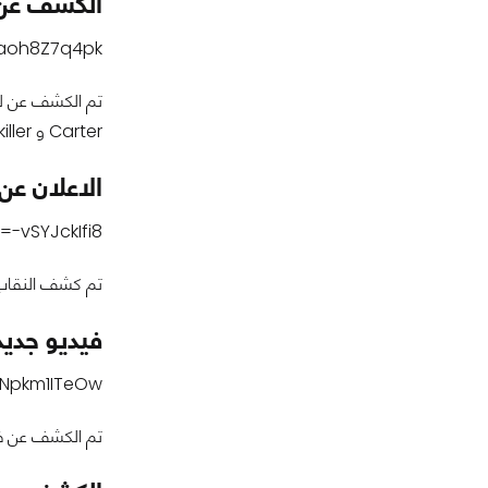
الكشف عن لعبة e
1aoh8Z7q4pk
Carter و Painkiller و ايضا Bulletstorm.
الاعلان عن لعب
-vSYJckIfi8
تم كشف النقاب عن لعبة GTFO وهي تجربة جديدة تضم أربعة لا
فيديو جديد للعبة s
JNpkm1ITeOw
تم الكشف عن فيديو جديد للعبة Exodus