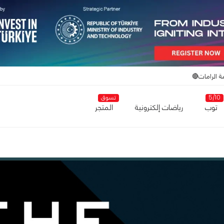
ة الرامات🔴
5/10
تسوق
توب
رياضات إلكترونية
المتجر