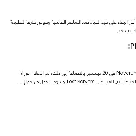
عبة Fade to Silence حيث يقاتل البشر من أجل البقاء على قيد الحياة ضد العناصر القاسية وحوش خارقة للطبيعة
سوف يتم اطلاق التحديث الجديد 1.0 و الوصول المبكر للعبة PlayerUnkonwn's Battlegrounds في 20 ديسمبر. بالإضافة إلى ذلك، تم الإعلان عن أن
خريطة الصحراء الجديدة المكسيكية للعبة PlayerUnkonwn's Battlegrounds حيث انها متاحة الان للعب على Test Servers وسوف تجعل طريقها إلى