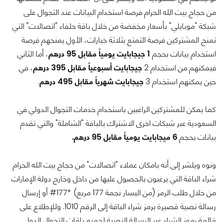
من حجاج بيت الله الحرام فرصة استخدام البيانات عند التجوال على
شبكة "موبايلي" بأسعار مخفضة من خلال باقة حلفاء "اتصالات" التي
تمنح المشتركين فرصة التمتع بثلاثة خيارات، الأول يمنحهم فرصة
استخدام بيانات بحجم
1 جيجابايت يومياً مقابل 95 درهم
، أما الثاني
فيمكنهم من استخدام 2
جيجابايت أسبوعياً مقابل 395 درهم
، في
حين يمكنهم استخدام 3
جيجابايت شهرياً مقابل 495 درهم
.
كما يمكن للمشتركين الراغبين باستخدام خدمات التجوال الدولي في
السعودية عبر شبكات اخرى الاشتراك بالباقة "الشاملة" والتي تقدم
بيانات بحجم
6 ميجابايت يومياً مقابل 95 درهم.
ونوه ويلشر إلى أنه بامكان عملاء "اتصالات" من حجاج بيت الله الحرام
شراء الباقة التي يرغبون بالحصول عليها من داخل وخارج دولة الإمارات
من خلال طلب الرمز (من اليسار نجمة 177 مربع) *177# أو إرسال
رسالة نصية قصيرة برمز شراء الباقة إلى الرقم 1010. وللإطلاع على
قائمة رموز الشراء عبر الرسالة النصية لجميع باقات التجوال الدولي