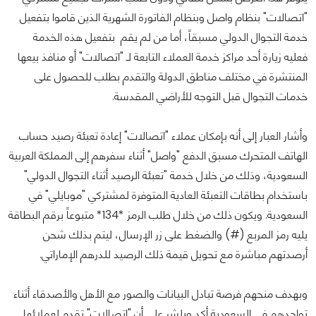
"اتصالات" بنظام واصل وبنظام الفاتورة الشهرية الذين قاموا بتفعيل
خدمة التجوال الدولي مسبقاً، أما من لم يقم بتفعيل هذه الخدمة
فعليه زيارة أحد مراكز خدمة العملاء التابعة لـ "اتصالات" أو منافذ بيعها
المنتشرة في مختلف مناطق الدولة والتقدم بطلب للحصول على
خدمات التجوال قبل التوجه للأراضي المقدسة.
وأشار العبار إلى أنه بإمكان عملاء "اتصالات" إعادة تعبئة رصيد حساب
الهاتف المتحرك مسبق الدفع "واصل" أثناء سفرهم إلى المملكة العربية
السعودية، وذلك من خلال خدمة "تعبئة الرصيد أثناء التجوال الدولي"
باستخدام بطاقات التعبئة العادية المتوفرة لمشتركي "موبايلي" في
السعودية. ويكون ذلك من خلال طلب الرمز *134* متبوعاً برقم البطاقة
يليه رمز المربع (#) والضغط على زر الإرسال، ليتم بذلك شحن
أرصدتهم مباشرة مع تحويل قيمة ذلك الرصيد للدرهم الإماراتي.
وبهدف منحهم فرصة تبادل البيانات والصور مع الأهل والأصدقاء أثناء
تواجدهم في السعودية أكد ويلشر على أن "اتصالات" تقدم لعملائها