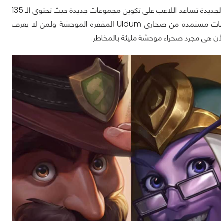
الحزمة الجديدة التي تقدمها اللعبة كما ذكرنا سابقاً تقدم 135 بطاقة جديدة هذه البطاقات الجديدة تساعد اللاعب على تكوين مجموعات جديدة حيث تحتوى الـ 135
بطاقة على مجموعة كبيرة من التعاويذ والأسلحة والأبطال الجدد وجدير بالذكر أن البطاقات مستمدة من صحارى Uldum المقفرة الموحشة ولمن لا يعرف