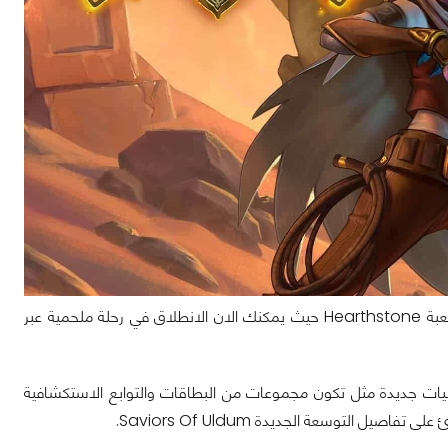
اليوم وبالتحديد منذ دقائق قليلة جداً أعلنت شركة Blizzard عن حزمة جديدة وعملاقة للعبة Hearthstone حيث يمكنك الان الانطلاق في رحلة ملحمية عبر
ضخمة جداً حيث تضم 135 بطاقة جديدة مع إمكانيات جديدة مثل تكون مجموعات من البطاقات والتوابع الاستكشافية
 التوسعة الجديدة Saviors Of Uldum.