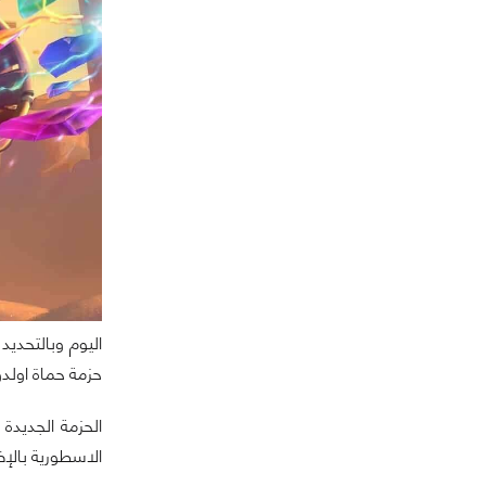
حزمة حماة اولدوم “ rs Of Uldum
الاسطورية بالإضاف