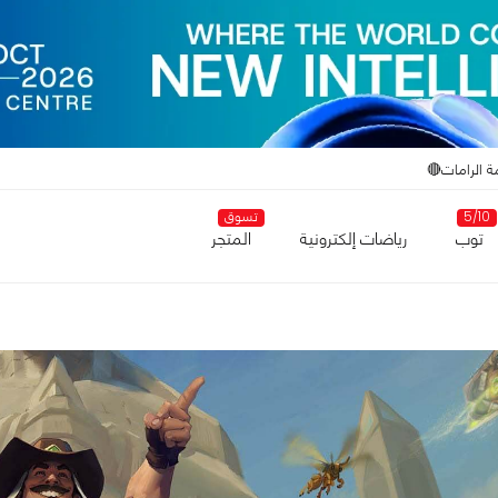
ة الرامات🔴
5/10
تسوق
توب
رياضات إلكترونية
المتجر