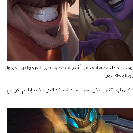
 Saviors Of Uldum تشهد عودة رابطة المستكشفين “ League Of Explorers “ وهذه الرابطة تضم أربعة من أشهر الشخصيات فى اللعبة والذين تدرجوا
 ورينو جاكسون.
ون لهم تأثير إضافى وهو صيحة المعركة الذى ينشط إذا لم يكن مع