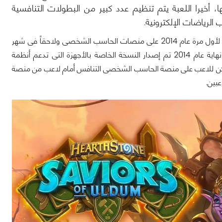
، أخيرا اللعبة يتم تنظيم عدد كبير من البطولات التنافسية
الرياضات الإلكترونية.
لعبة Hearthstone من تطوير ونشر شركة Blizzard Entertainment وتم نشر اللعبة لأول مرة عام 2014 على منصات الحاسب الشخصى ولاحقاً فى شهر
أبريل من عام 2014 تم إصدار النسخة الخاصة بالأجهزة التى تدعم نظام iOS وأخيراً فى نهاية عام 2014 تم إصدار النسخة الخاصة بالأجهزة التى تدعم أنظمة
نسخ الخاصة باللعبة تدعم خاصية الـ Cross Platform Play حيث يمكن للاعب على منصة الحاسب الشخصى التنافس أمام لاعب من منصة