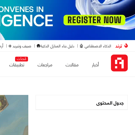
ترند
الذكاء الاصطناعي 🤖
دليل بناء المنازل الذكية🛖
صيف وتبريد ❄️
أزم
مُحدّث
أخبار
مقالات
مراجعات
تطبيقات
جدول المحتوى