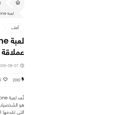
ا
لعبة Hearthstone من Blizzard Entertainment تطلق حزمة جديدة عملاقة تحت عنوان Saviors Of uldum تعرف على تفاصيلها الأن.
ألعاب
عملاقة تحت عنوان  uldum
2019-08-07 - منذ 7 سنو
0
2010
التى تقدمها ا