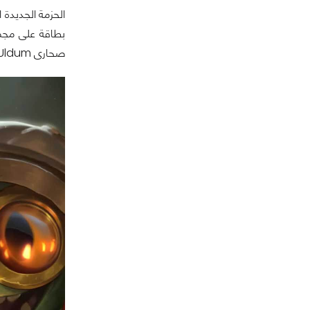
صحارى Uldum فهى صحارى فى عالم Warcraft يوماً ما كان يوجد بها حضارة قديمة والأن هى مجرد صحراء موحشة مليئة بالمخاطر.