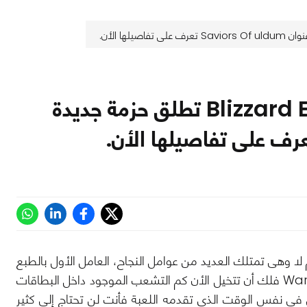
لعبة Hearthstone من Blizzard Entertainment تطلق حزمة جديدة
الحالى ولم لا وهى تمتلك العديد من عوامل النجاح، العامل الأول بالطبع
هو الشخصيات الموجودة داخل اللعبة والتى تأتى من السلسلة العظيمة Warcraft فلك أن تتخيل الأن كم التشعب الموجود داخل البطاقات
 فى نفس الوقت الذى تقدمه اللعبة فأنت لن تحتاج إلى كثير