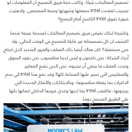
تصميم المعالجات شيئا، وكانت حجة فريق التصنيع ان المعلومات لو
تسربت لفقدت Intel سمعتها وشهرتها وسط المصنعين، ولاهتزت
صورة تفوق Intel الكاسح أمام الجميع!!
وكنتيجة لذلك تعرض فريق تصميم المعالجات لصدمة عنيفة عندما
اكتشف ان كل تصميماته غير قابلة للتصنيع في الوقت الحالي، ولا
حتي مستقبلا!!
كان هناك أيضا ذلك الصلف والغرور الشديد الذي اجتاح
أرجاء الشركة، نحن ناجحون و ليس لدينا منافسون، نحن نقود السوق
ونحدد للعملاء ما ينبغي أن يجربوه، نحن الذين نضع المعايير
والمقاييس التي تسير عليها الصناعة كلها! وقد دفع هذا Intel الي عدم
الاكتراث بما يفعله منافسوها، وبالابتكارات والأفكار الجديدة التي
يجربونها، فاكتفت Intel بما لديها وغذي غرورها الداخلي ايمانها بانها
علي الطريق الصحيح دوما.