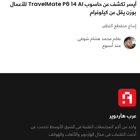
آيسر تكشف عن حاسوب TravelMate P6 14 AI للأعمال
بوزن يقل عن كيلوغرام
إبداع منقطع النظير
بقلم محمد هشام شوقي
منذ أسبوع
عرب هاردوير
واحد من أكبر المجتمعات التقنية فى الشرق الأوسط تتحدث عن
أحدث التقنيات فى مجال الهاردوير والألعاب والهواتف