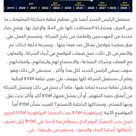
سيعمل الرئيس الجديد أيضا علي تعظيم ثقافة مشاركة المعلومات ما
بين الفرق، ومشاركة المشكلات كلها علي الملأ والإقرار بها، وضخ دماء
جديدة من المهندسين والعلماء من خارج الشركة، وتقسيم العمل علي
فرق صغيرة تتواصل بشكل جيد فيما بينها .. وبسرعة لائقة كذلك. ثم
والأهم من كل ذلك، ضخ صفات التواضع في أرجاء الشركة، والتعاون
مع العملاء وشركاء الصناعة، والاستماع لهم ولرغباتهم، وانتقاداتهم ..
سوف يسعي الرئيس الجديد لكل هذا وأكثر .. سيسعي الي ذلك وهو
يعلم أن مستقبل الشركة كلها يتوقف علي تغيير ثقافة Intel الحالية
واحلال ثقافة جديدة تماما عليها، فاما أن ينجح في ذلك وينتشل الشركة
من أعماق حفرة التقهقر، أو أن يفشل فتنهار Intel أكثر وأكثر تحت ثقل
وزنها الضخم، ومشاكلها الداخلية الأضخم؟
للمزيد بشأن Intel أقرأ
المواضيع الآتية:
إمبراطورية Intel تحت الحصار!
امبراطورية Intel العجوز
تترنح تحت الحصار!
اليوم الذي ستظلم فيه الدنيا علي Intel!
إنتل تعترف
بأخطائها: أصابنا البطء والجمود، وسنغير من طريقتنا ..
في