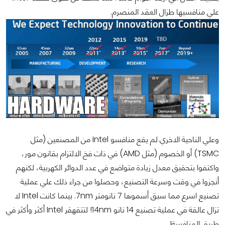
علي منافسيها طزال العقد المنصرم.
وعلي الناحية الاخري لم يقع منافسو Intel من المصنعين (مثل
TSMC) أو الخصوم (مثل AMD) في ذات فخ الالتزام بقانون مور،
واكتفوا بتحقيق معدل زيادة متواضع في عدد الدوائر الكهربية، لكنهم
أنجزوا في وقت وسرعة التصنيع، وحصلوا من جراء ذلك علي عملية
تصنيع اسرع مما سبق أسموها 7 نانومتر 7nm. بينما كانت Intel لا
تزال عالقة في عملية تصنيع 14 نانو 14nm! لتتقهقر Intel أكثر وأكثر في
طريق المنافسة!