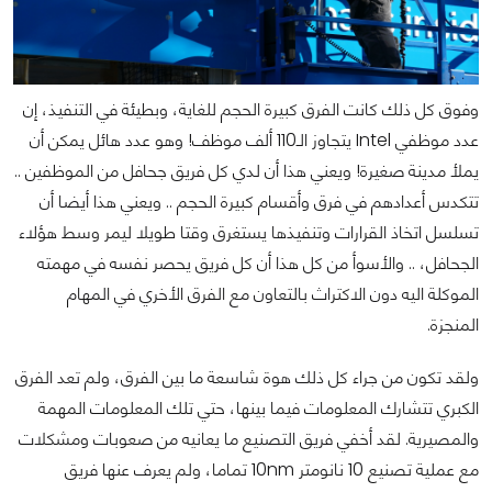
وفوق كل ذلك كانت الفرق كبيرة الحجم للغاية، وبطيئة في التنفيذ، إن
عدد موظفي Intel يتجاوز الـ110 ألف موظف! وهو عدد هائل يمكن أن
يملأ مدينة صغيرة! ويعني هذا أن لدي كل فريق جحافل من الموظفين ..
تتكدس أعدادهم في فرق وأقسام كبيرة الحجم .. ويعني هذا أيضا أن
تسلسل اتخاذ القرارات وتنفيذها يستغرق وقتا طويلا ليمر وسط هؤلاء
الجحافل، .. والأسوأ من كل هذا أن كل فريق يحصر نفسه في مهمته
الموكلة اليه دون الاكتراث بالتعاون مع الفرق الأخري في المهام
المنجزة.
ولقد تكون من جراء كل ذلك هوة شاسعة ما بين الفرق، ولم تعد الفرق
الكبري تتشارك المعلومات فيما بينها، حتي تلك المعلومات المهمة
والمصيرية. لقد أخفي فريق التصنيع ما يعانيه من صعوبات ومشكلات
مع عملية تصنيع 10 نانومتر 10nm تماما، ولم يعرف عنها فريق