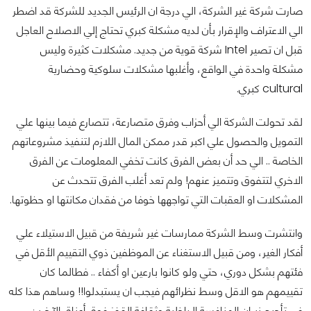
صارت شركة غير الشركة، الي درجة ان الرئيس الجديد للشركة قد اضطر
الي الاعتراف والإقرار بأن لديه مشكلة كبري تحتاج إلي الاصلاح العاجل
قبل ان تصير Intel شركة قوية من جديد.
مشكلات كثيرة وليس
مشكلة واحدة في الواقع، وأغلبها مشكلات سلوكية وحضارية
cultural كبري.
لقد تحولت الشركة الي أحزاب وفرق متصارعة، تتصارع فيما بينها علي
التمويل والحصول علي اكبر قدر ممكن المال اللازم لتنفيذ مشروعاتهم
الخاصة .. الي حد أن بعض الفرق كانت تخفي المعلومات عن الفرق
الاخري لتتفوق وتتميز عنهم! ولم تعد أغلب الفرق تتحدث عن
المشكلات او العقبات التي تواجهها خوفا من فقدان مكانتها او حظوتها.
وانتشرت وسط الشركة ممارسات غير شريفة من قبيل الاستيلاء علي
أفكار الغير، ومن قبيل الاستغناء عن الموظفين ذوي التقييم الأقل في
فئتهم بشكل دوري، حتي ولو كانوا بارعين او أكفاء .. فطالما كان
تقييمهم هو الاقل وسط نظرائهم فيجب ان يستبدلوا!! وساهم هذا كله
في تأجيج نيران المنافسة الداخلية وثقافة القفز فوق أعناق الآخرين