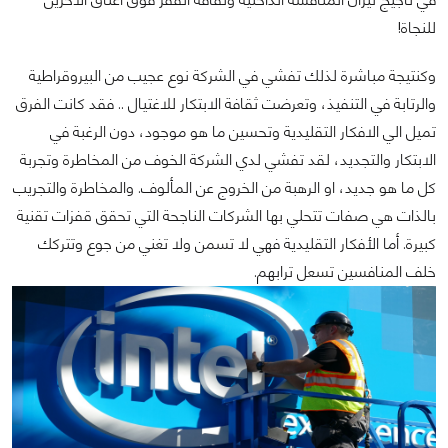
للنجاة!
وكنتيجة مباشرة لذلك تفشي في الشركة نوع عجيب من البيروقراطية
والرتابة في التنفيذ، وتعرضت ثقافة الابتكار للاغتيال .. فقد كانت الفرق
تميل الي الافكار التقليدية وتحسين ما هو موجود، دون الرغبة في
الابتكار والتجديد، لقد تفشي لدي الشركة الخوف من المخاطرة وتجربة
كل ما هو جديد، او الرهبة من الخروج عن المألوف. والمخاطرة والتجريب
بالذات هي صفات تتحلي بها الشركات الناجحة التي تحقق قفزات تقنية
كبيرة. أما الأفكار التقليدية فهي لا تسمن ولا تغني من جوع وتتركك
خلف المنافسين تسعل ترابهم.