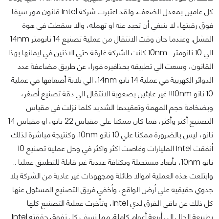
كل عامين بمعدل الضعف.
ولقد اعتبرت شركة Intel قانون مور سيفا
فوق رقبتها، لا ينبغي أن تحيد عنه او تهمله، والا سقطت في هوة
الفشل. وعندما حان وقت الانتقال من عملية تصنيع 14 نانومتر 14nm
الي 10 نانومتر 10nm كانت الشركة غارقة حتي الاذنين في ايمانها بهذا
القانون، وسعت الي تطبيقه بحذافيره فورا، عن طريق مضاعفة عدد
الدوائر الكهربية في عملية 14 نانو 14nm، الي ثلاثة أضعافها في عملية
10 نانو 10nm!! غير عابئين بصعوبة الانتقال الي دقة تصنيع أصغر،
وبضخامة حجم المهمة وتعقيدها الشديد كلما نزلت في مقياس
التصنيع أكثر وأكثر، فما كان ممكنا علي مقياس 22 نانو، او مقياس 14
نانو، ليس بالضرورة ممكنا علي 10 نانو 10nm.
وكنتيجة مباشرة لذلك
أنفقت Intel المليارات وغاصت اكثر واكثر في وحل عملية تصنيع 10
نانو 10nm، بأبعاد مستحيلة وبكثافة عددية غير قابلة للتطبيق عمليا ..
وابتلعت هذه العملية اموالا طائلة ومجهودات غير عادية من الشركة بلا
جدوي حقيقية علي أرض الواقع، وأخفي فريق التصنيع المسئول عنها
كل ذلك عن باقي الفرق لدي Intel، وتأخرت عملية التصنيع كلها
بطبيعة الحال الي أربعة أعوام كاملة. مما نسف كل تفوق حققته Intel