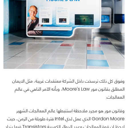
وفوق كل ذلك ترسخت داخل الشركة معتقدات غريبة، مثل الايمان
المطلق بقانون مور Moore's Law، وبأنه الآمر الناهي في عالم
المعالجات.
وقانون مور هو مجرد ملاحظة استنبطها عالم المعالجات الشهير
Gordon Moore الذي عمل لدي Intel فترة طويلة من الزمن، حيث
لاحظ ان قوة المعالجات وعدد الدوائر الكهربية Transistors فيها يزداد