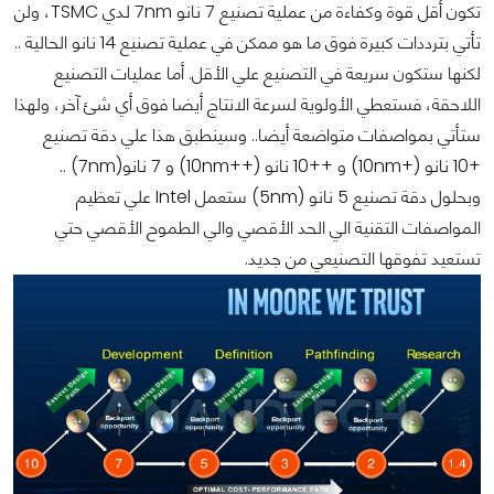
تكون أقل قوة وكفاءة من عملية تصنيع 7 نانو 7nm لدي TSMC، ولن
تأتي بترددات كبيرة فوق ما هو ممكن في عملية تصنيع 14 نانو الحالية ..
لكنها ستكون سريعة في التصنيع علي الأقل.
أما عمليات التصنيع
اللاحقة، فستعطي الأولوية لسرعة الانتاج أيضا فوق أي شئ آخر، ولهذا
ستأتي بمواصفات متواضعة أيضا.. وسينطبق هذا علي دقة تصنيع
+10 نانو (+10nm) و ++10 نانو (++10nm) و 7 نانو(7nm) ..
وبحلول دقة تصنيع 5 نانو (5nm) ستعمل Intel علي تعظيم
المواصفات التقنية الي الحد الأقصي والي الطموح الأقصي حتي
تستعيد تفوقها التصنيعي من جديد.