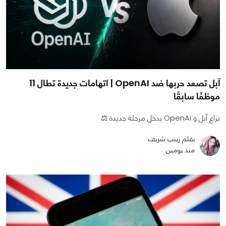
آبل تصعد حربها ضد OpenAI | اتهامات جديدة تطال 11
موظفًا سابقًا
نزاع آبل و OpenAI يدخل مرحلة جديدة ⚖️
بقلم زينب شريف
منذ يومين