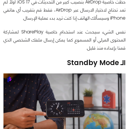
حظت خاصية AirDrop بنصيب كبير من التحديثات في iOS 17. أولاً لم
تعد تحتاج لاختيار الارسال عبر AirDrop، فقط قم بتقريب أي هاتفي
iPhone وسيسألك الهاتف إذا كنت تريد بدء عملية الإرسال.
نفس الشيء سيحدث عند استخدام خاصية SharePlay لمشاركة
المحتوى المرئي أو المسموع كما يمكن إرسال ملفك الشخصي الذي
قمنا بإعداده منذ قليل.
الـ Standby Mode