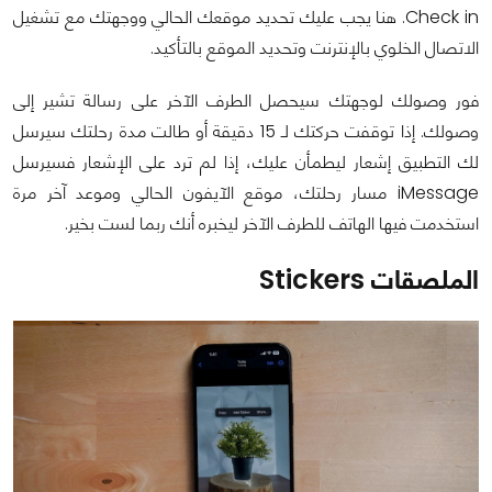
Check in. هنا يجب عليك تحديد موقعك الحالي ووجهتك مع تشغيل
الاتصال الخلوي بالإنترنت وتحديد الموقع بالتأكيد.
فور وصولك لوجهتك سيحصل الطرف الآخر على رسالة تشير إلى
وصولك. إذا توقفت حركتك لـ 15 دقيقة أو طالت مدة رحلتك سيرسل
لك التطبيق إشعار ليطمأن عليك، إذا لم ترد على الإشعار فسيرسل
iMessage مسار رحلتك، موقع الآيفون الحالي وموعد آخر مرة
استخدمت فيها الهاتف للطرف الآخر ليخبره أنك ربما لست بخير.
الملصقات Stickers