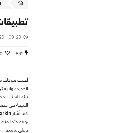
ا
تطبيقات مترو لويندوز8 لن 
2011-09-20 - منذ 14 سنة
0
862
الجديدة ولايمكن
بينما استاء الم
النتيجة هي حصول المطورين على 
كما أشار
rkin
,وهو حتما متجر