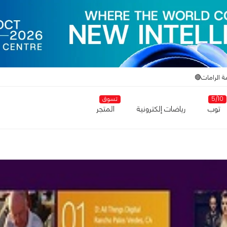
ة الرامات🔴
5/10
تسوق
توب
رياضات إلكترونية
المتجر