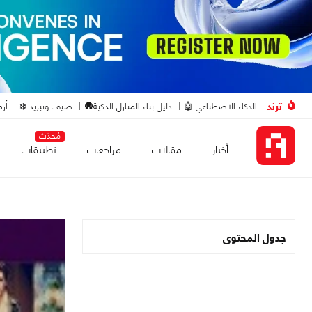
ترند
الذكاء الاصطناعي 🤖
دليل بناء المنازل الذكية🛖
صيف وتبريد ❄️
أزم
مُحدّث
أخبار
مقالات
مراجعات
تطبيقات
جدول المحتوى