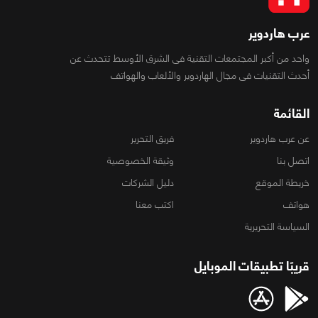
عرب هاردوير
واحد من أكبر المجتمعات التقنية فى الشرق الأوسط تتحدث عن
أحدث التقنيات فى مجال الهاردوير والألعاب والهواتف
القائمة
عن عرب هاردوير
فريق التحرير
اتصل بنا
وثيقة الخصوصية
خريطة الموقع
دليل الشركات
هواتف
اكتب معنا
السياسة التحريرية
قريبًا تطبيقات الموبايل