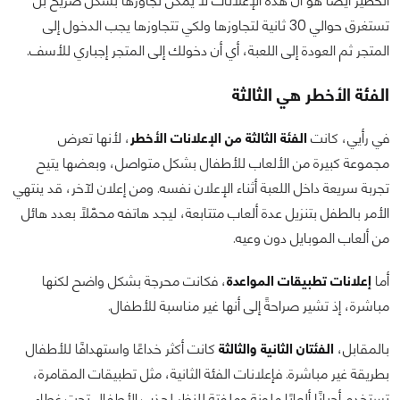
الخطير أيضًا هو أن هذه الإعلانات لا يمكن تجاوزها بشكل صريح بل
تستغرق حوالي 30 ثانية لتجاوزها ولكي تتجاوزها يجب الدخول إلى
المتجر ثم العودة إلى اللعبة، أي أن دخولك إلى المتجر إجباري للأسف.
الفئة الأخطر هي الثالثة
في رأيي، كانت
الفئة الثالثة من الإعلانات الأخطر
، لأنها تعرض
مجموعة كبيرة من الألعاب للأطفال بشكل متواصل، وبعضها يتيح
تجربة سريعة داخل اللعبة أثناء الإعلان نفسه. ومن إعلان لآخر، قد ينتهي
الأمر بالطفل بتنزيل عدة ألعاب متتابعة، ليجد هاتفه محمّلًا بعدد هائل
من ألعاب الموبايل دون وعيه.
أما
إعلانات تطبيقات المواعدة
، فكانت محرجة بشكل واضح لكنها
مباشرة، إذ تشير صراحةً إلى أنها غير مناسبة للأطفال.
بالمقابل،
الفئتان الثانية والثالثة
كانت أكثر خداعًا واستهدافًا للأطفال
بطريقة غير مباشرة. فإعلانات الفئة الثانية، مثل تطبيقات المقامرة،
تستخدم أحيانًا ألعابًا ملونة وملفتة للنظر لجذب الأطفال تحت غطاء