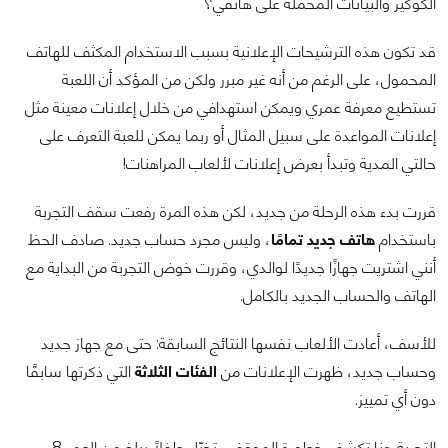
الكوكيز والبيانات المحملة على هاتفي؟
قد تكون هذه الترشيحات الإعلانية بسبب الاستخدام المكثف للهاتف
المحمول، على الرغم من أنه غير مبرر ولكن من المؤكد أن اللعبة
تستطيع معرفة عمري ويمكن استهدافي من خلال إعلانات معينة مثل
إعلانات المواعدة على سبيل المثال أو ربما يمكن للعبة التعرف على
حالتي المدية وتبدأ بعرض إعلانات لألعاب المراهنات!
قررت بدء هذه الرحلة من جديد، لكن هذه المرة رفعت سقف التجربة
باستخدام
هاتف جديد تمامًا
، وليس مجرد حساب جديد. صادف الحظ
أنني اشتريت جهازًا جديدًا لوالدي، وقررت خوض التجربة من البداية مع
الهاتف والحساب الجديد بالكامل.
للأسف، أعادت الألعاب نفسها النتائج السابقة: حتى مع جهاز جديد
وحساب جديد، ظهرت الإعلانات من
الفئات الثلاثة
التي ذكرتها سابقًا
دون أي تمييز.
التجربة هنا تكشف خطورة الموقف، تخيّل طفلًا يبلغ من العمر 8