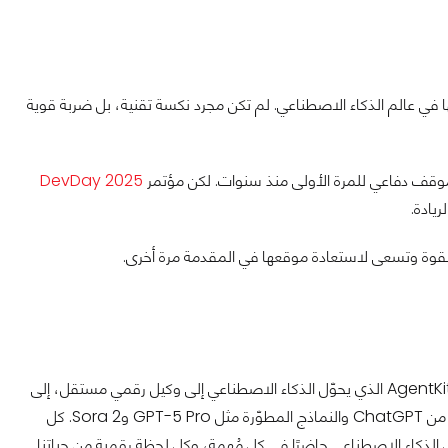
 في عالم الذكاء الاصطناعي. لم تكن مجرد نكسة تقنية، بل ضربة قوية
وقف دفاعي للمرة الأولى منذ سنوات. لكن مؤتمر
DevDay 2025
قوة وتسعى لاستعادة موقعها في المقدمة مرة أخرى.
بالكامل، من AgentKit الذي يحوّل الذكاء الاصطناعي إلى وكيل رقمي مستقل، إلى
Apps SDK الذي يفتح الباب أمام دمجه في أي تطبيق بسهولة، وصولًا إلى الإصدار الجديد من ChatGPT والنماذج المطوّرة مثل GPT-5 Pro وSora 2. كل
 الذكاء الاصطناعي حاضرًا في كل مُهمة، وكل لحظة رقمية من حياتنا.