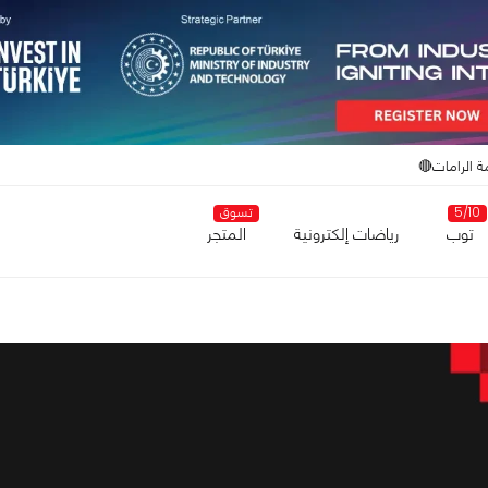
ة الرامات🔴
5/10
تسوق
توب
رياضات إلكترونية
المتجر