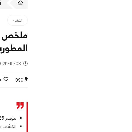
ا
تقنية
المطوري
2025-10-08 - منذ 9 أش
0
1899
مؤتمر DevDay 2025 أعاد الثقة في OpenAI بعد فشل ChatGPT 5.
الكشف عن AgentKit الذي يحوّل الذكاء الاصطناعي إلى و