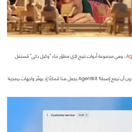
Ag
، وهي مجموعة أدوات تتيح لأي مطوّر بناء "وكيل ذكي" مُستقل
تخيّل وكيلًا رقميًا قادرًا على حجز الرحلات، إدارة الإيميلات، أو تحديث قاعدة بيانات شركتك دون أن ترفع إصبعًا! AgentKit يجعل هذا مُمكنًا إذ يوفّر واجهات برمجية