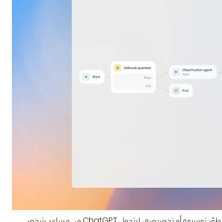
ما يميّز الفكرة أن OpenAI لم تطرحها بوصفها منتجًا مغلقًا، بل كنظامٍ مفتوحٍ يمكن لأي مطوّر توسيعه أو تخصيصه، ليتحول ChatGPT من مساعد شخصي