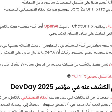
اخل المحادثة.
اء الاصطناعي المتقدمة.
وي
لإطلاق ChatGPT 5، واجهت
OpenAI
أزمة ثقة حقيقية هزت مكانتها
تي اعتادت على قيادة السباق التكنولوجي.
اسعة وتراجع في ثقة المستثمرين والمطورين، وجدت الشركة نفسها في م
زخم المفقود وإثبات أن OpenAI لا تزال قادرة على الابتكار والريادة.
ن
ليس فقط ليكشف عن تقنيات جديدة، بل ليرسل رسالة ان الشركة تعود ب
ذا فشل نموذج GPT-5؟
🤔
كشف عنه في مؤتمر DevDay 2025
مجموعة من الابتكارات التي تعيد تعريف
الذكاء الاصطناعي
يقف بمفرده، بل يُكمل الآخر في لوحة واحدة تُشير إلى طموح الشركة في جعل