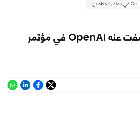
ملخص مؤتمر DevDay 2025 | أهم ما كشفت عنه OpenAI في مؤتمر