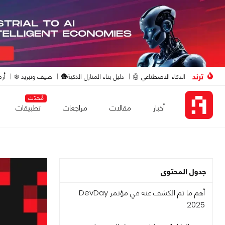
ترند
الذكاء الاصطناعي 🤖
دليل بناء المنازل الذكية🛖
صيف وتبريد ❄️
أزم
مُحدّث
أخبار
مقالات
مراجعات
تطبيقات
جدول المحتوى
أهم ما تم الكشف عنه في مؤتمر DevDay
2025