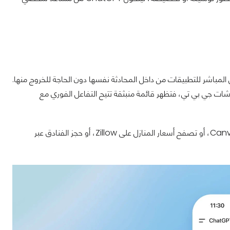
بالوصول المباشر للتطبيقات من داخل المحادثة نفسها دون الحاجة للخروج منها.
سم التطبيق مثل Spotify أو Figma أو Booking مباشرة في شات جي بي تي، فتظهر قائمة منبثقة تتيح التفاعل الفوري مع
، أو تصميم عرض تقديمي على Canva، أو تصفح أسعار المنازل على Zillow، أو حجز الفنادق عبر