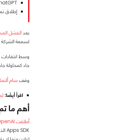
ChatGPT أصبح قادرًا على تشغيل التطبيقات مباشرة د
إطلاق نماذج GPT-5 Pro وSora 2 لتوسيع قدرات الذك
بعد
الفشل المد
لسمعة الشركة ال
وسط انتقادات و
جاء كمحاولة جادة لاستعادة ال
وقف
سام ألتما
اقرأ أيضًا:
لما
أهم ما تم ال
أطلقت OpenAI
إعلانٍ منها لا 