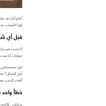
أعلم أنك قد تخت
لهذا السبب، سأ
قبل أي شي
أنا لست ضد إختي
غرفتك. أنا ضد ه
هل ستصدقني إن 
أجل الشكل؟ نعم،
ألعاب الرعب. ه
خطأ واحد س
مقاس اللوحة