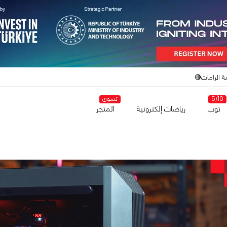
ة الرامات🔴
5/10
تسوق
توب
رياضات إلكترونية
المتجر