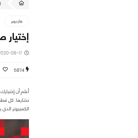
ا
هاردوير
إختيار ص
2020-08-17 - منذ 5 سنوا
5874
أعلم أن إختيارك
تختارها. كل قطع
الكمبيوتر الذي 