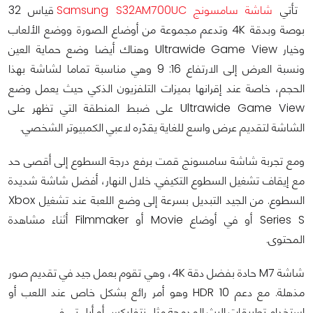
تأتي
شاشة سامسونج Samsung S32AM700UC
قياس 32
بوصة وبدقة 4K وتدعم مجموعة من أوضاع الصورة ووضع الألعاب
وخيار Ultrawide Game View وهناك أيضا وضع حماية العين
ونسبة العرض إلى الارتفاع 16: 9 وهي مناسبة تماما لشاشة بهذا
الحجم، خاصة عند إقرانها بميزات التلفزيون الذكي حيث يعمل وضع
Ultrawide Game View على ضبط المنطقة التي تظهر على
الشاشة لتقديم عرض واسع للغاية يقدّره لاعبي الكمبيوتر الشخصي.
ومع تجربة شاشة سامسونج قمت برفع درجة السطوع إلى أقصى حد
مع إيقاف تشغيل السطوع التكيفي. خلال النهار، أفضل شاشة شديدة
السطوع. من الجيد التبديل بسرعة إلى وضع اللعبة عند تشغيل Xbox
Series S أو في أوضاع Movie أو Filmmaker أثناء مشاهدة
المحتوى.
شاشة M7 حادة بفضل دقة 4K، وهي تقوم بعمل جيد في تقديم صور
مذهلة. مع دعم HDR 10 وهو أمر رائع بشكل خاص عند اللعب أو
استخدام تطبيقات البث المدمجة مثل نتفليكس أو أبل تي في.