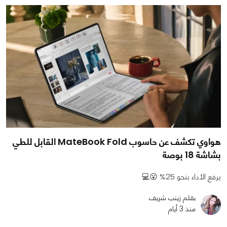
هواوي تكشف عن حاسوب MateBook Fold القابل للطي
بشاشة 18 بوصة
يرفع الأداء بنحو 25% 😮💻
بقلم زينب شريف
منذ 3 أيام