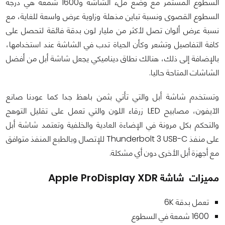
السطوع المستمر مع وضع ملء الشاشة و1600 شمعة هي درجة
السطوع القصوى ونسبة تباين مذهلة وزاوية عرض واسعة للغاية، مع
نسبة عرض ألوان تصل لأكثر من مليار لون بدقة فائقة لتحصل على
كافة التفاصيل وتشعر وكأن الحياة تدب في الشاشة عند استخدامها،
بالإضافة إلى ذلك، هنالك نطاق ديناميكي يجعل شاشة أبل من أفضل
الشاشات المتاحة حاليا.
وتستخدم شاشة أبل والتي تأتي بثمن باهظ جدا كما عودنا صانع
الآيفون، مصابيح LED زرقاء اللون والتي تعمل على تقليل التوهج
والتحكم بكل مرونة في الإضاءة العادية والخلفية وتعتمد شاشة أبل
على منفذ Thunderbolt 3 USB-C للإتصال وبالطبع المنفذ متوافق
مع أجهزة أبل الأخرى دون أي مشكلة.
مميزات
شاشة
Apple ProDisplay XDR
تعمل بدقة 6K
1600 شمعة في السطوع