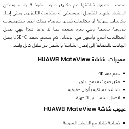
ودعمت هواوي شاشتها مع مكبري صوت بقوة 5 وات، ويمكن
الاعتماد عليهما لتشغيل الموسيقى أو مشاهدة التلفزيون وحتى إجراء
مكالمات صوتية أو مكالمات فيديو سريعة، هناك أيضا ميكروفونات
مزدوجة مدمجة وهي ميزة مفيدة حقا لا تراها كثيرًا فهي تجعل
المكالمات أسرع وأسهل في الإعداد، كم يسمح منفذ USB-C بنقل
البيانات بالإضافة إلى إدخال الشاشة والشحن من خلال كابل واحد.
مميزات شاشة
HUAWEI MateView
دعم دقة 4K
مكبر صوت مدمج لائق
شاشة لاسلكية بألوان حقيقية
اتصال سلس بين الأجهزة
عيوب شاشة
HUAWEI MateView
ضبابية قليلا مع الألعاب السريعة