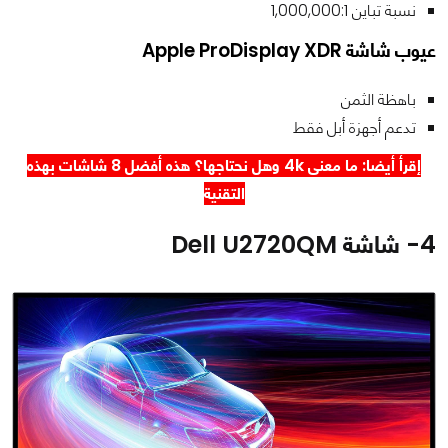
نسبة تباين 1,000,000:1
عيوب شاشة Apple ProDisplay XDR
باهظة الثمن
تدعم أجهزة أبل فقط
إقرأ أيضا:
ما معنى 4k وهل نحتاجها؟ هذه أفضل 8 شاشات
بهذه
التقنية
4- شاشة Dell U2720QM