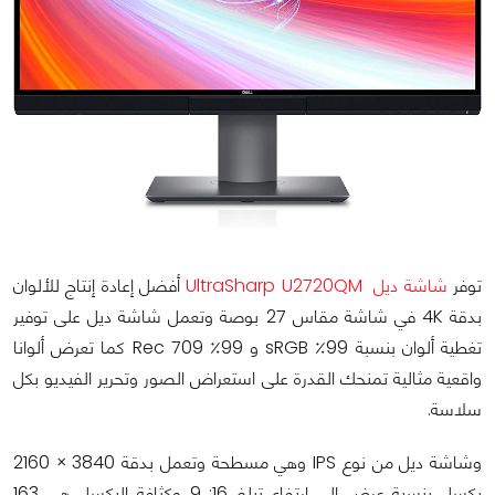
توفر
شاشة ديل UltraSharp U2720QM
أفضل إعادة إنتاج للألوان
بدقة 4K في شاشة مقاس 27 بوصة وتعمل شاشة ديل على توفير
تغطية ألوان بنسبة 99٪ sRGB و 99٪ Rec 709 كما تعرض ألوانا
واقعية مثالية تمنحك القدرة على استعراض الصور وتحرير الفيديو بكل
سلاسة.
وشاشة ديل من نوع IPS وهي مسطحة وتعمل بدقة 3840 × 2160
بكسل بنسبة عرض إلى ارتفاع تبلغ 16: 9 وكثافة البكسل هي 163