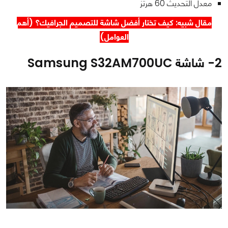
معدل التحديث 60 هرتز
مقال شبيه: كيف تختار
أفضل شاشة للتصميم الجرافيك
؟ (أهم
العوامل)
2- شاشة Samsung S32AM700UC