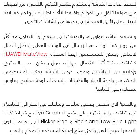
لضبط إعدادات الشاشة باستخدام عناصر التحكم باللمس، مرر إصبعك
على طوله للتنقل بين القوائم واضغط لتأكيد اختيارك، إنها طريقة رائعة
للتغلب على الأزرار المبتذلة التي تجدها في الشاشات الأخرى.
وتستفيد شاشة هواوي من التقنيات التي تسمح لها بالتعاون مع أكثر
من جهاز كما أنها تدعم الإرسال في الوقت الفعلي بفضل اتصال
لاسلكي ويمكن للمستخدمين أيضا استخدام
HUAWEI MateView
كشاشة ممتدة أثناء الاتصال بجهاز محمول ويمكن سحب المحتوى
وإفلاته بين الشاشتين وبمجرد عرض الشاشة يمكن للمستخدمين
التحكم في واجهة الجهاز والتطبيقات باستخدام لوحة مفاتيح وماوس
متصلان على الشاشة.
وبالنسبة لأي شخص يقضي ساعات وساعات في النظر إلى الشاشة،
فإن شاشة هواوي تحتوي على وضع Eye Comfort مع شهادة TÜV
Rheinland Low Blue Light و Flicker-Free التي تضيف اللون
الأصفر المريح اللعين والذي يمنع إصابة المستخدم بالصداع والتعب.