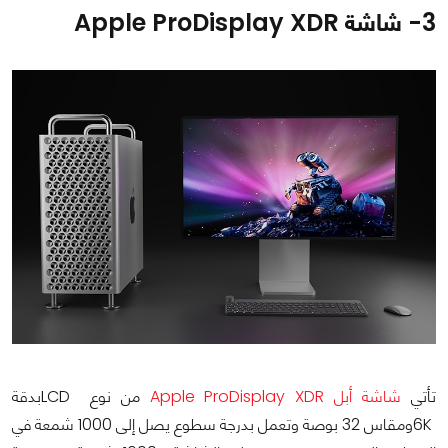
3- شاشة Apple ProDisplay XDR
تأتي
شاشة أبل Apple ProDisplay XDR
من نوع LCDبدقة
6Kومقاس 32 بوصة وتعمل بدرجة سطوع يصل إلى 1000 شمعة في