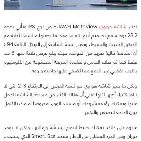
تعتبر
شاشة هواوي
HUAWEI MateView من نوع IPS وتأتي بحجم
28.2 بوصة مع تصميم أنيق للغاية وهذا ما يجعلها مناسبة للغاية مع
الديكور الحديث والبسيط، وتعني نسبة الشاشة إلى الهيكل البالغة 94٪
أن الشاشة خالية تقريبا من الحواف، حيث يبلغ عرض ثلاثة منها 6 مم
فقط كما تم طلاء الحامل والقاعدة المربعة المصنوعة من الألومنيوم
باللون الفضي غير اللامع مما يُضفي عليها جاذبية وروعة.
ولكن ما يميز شاشة هواوي هو نسبة العرض إلى الارتفاع 3: 2 التي لا
تراها كثيرا، أحبها لأنها تعني أن هناك الكثير من مساحة الشاشة للعمل
عليها ويمكنك رؤية مشروعك أو مستند الوورد معروضا أمامك بالكامل
دون الحاجة للتصغير والتكبير.
علاوة على ذلك، يمكنك ضبط ارتفاع الشاشة وإمالتها، ولكن لا يوجد
دوران وفي الجزء السفلي من الإطار ستجد Smart Bar الذي يستخدم