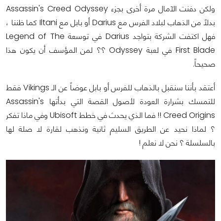
ولكن دفنت الآمال مرة أخرى بجزء Assassin's Creed Odyssey
بدلاً من الذهاب لبلاد الفرس مع Darius أو بابل مع Iltani كما ظننا ،
فهل اكتفت الشركة بتواجد Darius في توسعة Legend of The
First Blade في لعبة Odyssey ؟؟ لمن المؤسف أن يكون هذا
صحيحاً.
أعتقد بأننا سنقبل بالذهاب للفرس أو بابل عوضاً عن الـ Vikings فقط
للتمسك بشرارة العودة لأصول القصة التي بدأتها Assassin's
Creed Origins !! فما الذي يحدث في خطط Ubisoft وفي ماذا تفكر
؟ لماذا نحيد عن الطريق السليم ثانية ونذهب لقارة لا صلة لها
بالسلسلة ؟ نحن لا نعلم !