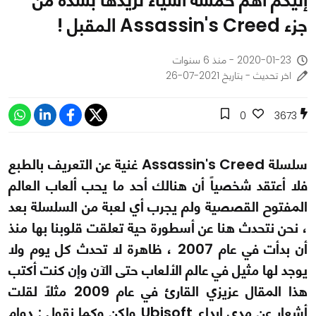
إليكم أهم خمسة أشياء نريدها بشدة من
جزء Assassin's Creed المقبل !
2020-01-23 - منذ 6 سنوات
اخر تحديث - بتاريخ 2021-07-26
0
3673
سلسلة Assassin's Creed غنية عن التعريف بالطبع
فلا أعتقد شخصياً أن هنالك أحد ما يحب ألعاب العالم
المفتوح القصصية ولم يجرب أي لعبة من السلسلة بعد
، نحن نتحدث هنا عن أسطورة حية تعلقت قلوبنا بها منذ
أن بدأت في عام 2007 ، ظاهرة لا تحدث كل يوم ولا
يوجد لها مثيل في عالم الألعاب حتى الآن وإن كنت أكتب
هذا المقال عزيزي القارئ في عام 2009 مثلاً لقلت
أشعار عن مدى إبداع Ubisoft ولكن وكما نقول : دوام