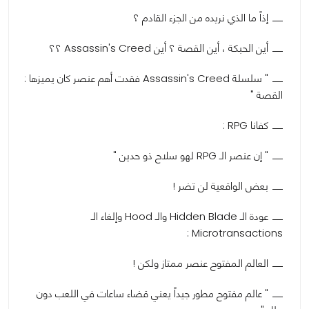
إذاً ما الذي نريده من الجزء القادم ؟
أين الحبكة ، أين القصة ؟ أين Assassin's Creed ؟؟
" سلسلة Assassin's Creed فقدت أهم عنصر كان يميزها :
القصة "
كفانا RPG :
" إن عنصر الـ RPG لهو سلاح ذو حدين "
بعض الواقعية لن تضر !
عودة الـ Hidden Blade والـ Hood وإلغاء الـ
Microtransactions :
العالم المفتوح عنصر ممتاز ولكن !
" عالم مفتوح مطور جيداً يعني قضاء ساعات في اللعب دون