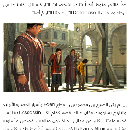
جداً فالأمر منوط أيضاً بتلك الشخصيات التاريخية التي قابلناها في
الرحلة وملفات الـ Database التي علمتنا التاريخ أصلاً.
إن لم يكن الصراع بين مجموعتين ، قطع Eden وأسرار الحضارة الأولية
والتاريخ يستهويك فكان هناك قصة كفاح لكل Assassin لعبنا به ،
قصة علمتنا الكثير عن معاني الحياة دون مبالغة ، قصص مأساوية
عشناها مع Altair و Ezio بالأخص لن ننساها أبدأً مختلطة بالكثير من