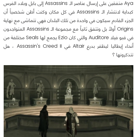
Aya متفقين على إرسال عناصر الـ Assassins إلى بابل وبلاد الفرس
كبداية لانتشار الـ Assassins في كل مكان وكنت أظن شخصياً أن
الجزء القادم سيكون في واحدة من تلك البلدان فهي تتماشى مع نهاية
Origins أولاً بل وتتفق ثانياً مع مجموعة الـ Assassins المتواجدون
في قبو فيلا Auditore والتي كان Ezio يجمع لها Seals مختلفة من
أنحاء إيطاليا ليظفر بدرع Altair في Assassin's Creed II ، هل
تتذكرونها ؟