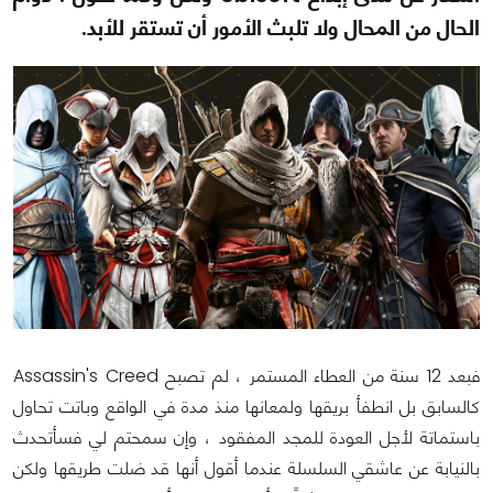
الحال من المحال ولا تلبث الأمور أن تستقر للأبد.
فبعد 12 سنة من العطاء المستمر ، لم تصبح Assassin's Creed
كالسابق بل انطفأ بريقها ولمعانها منذ مدة في الواقع وباتت تحاول
باستماتة لأجل العودة للمجد المفقود ، وإن سمحتم لي فسأتحدث
بالنيابة عن عاشقي السلسلة عندما أقول أنها قد ضلت طريقها ولكن