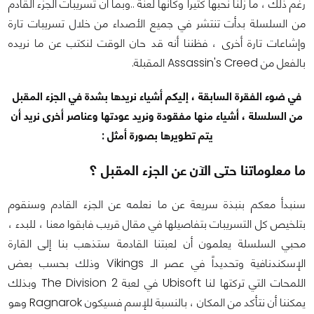
رغم ذلك ، ما زلنا نحبها كثيراً وكأنها لعنة ..وبما أن تسريبات الجزء القادم
من السلسلة بدأت تنتشر في جميع الأصداء من خلال تسريبات تارة
وإشاعات تارة أخرى ، فظننا أنه قد حان الوقت لنكتب عن ما نريده
بالفعل من Assassin's Creed المقبلة.
في ضوء الفقرة السابقة ، إليكم أشياء نريدها بشدة في الجزء المقبل
من السلسلة ، أشياء منها مفقودة ونريد عودتها وعناصر أخرى نريد أن
يتم تطويرها بصورة أمثل :
ما معلوماتنا حتى الآن عن الجزء المقبل ؟
سنبدأ معكم بنبذة سريعة عن ما نعلمه عن الجزء القادم وسنقوم
بتلخيص كل التسريبات بتفاصيلها في مقال قريب فابقوا معنا ، للبدء ،
محبي السلسلة يعلمون أن لعبتنا القادمة ستذهب بنا إلى القارة
الإسكندنافية وتحديداً في عصر الـ Vikings وذلك بحسب بعض
اللمحات التي تركتها لنا Ubisoft في لعبة The Division 2 وبذلك
يمكننا أن نتأكد من المكان ، بالنسبة للإسم فسيكون Ragnarok وهو