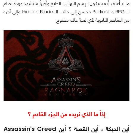
ما لا أعتقد أنه سيكون الإسم النهائي بالطبع وأخيراً سنشهد عودة نظام
الـ RPG و Parkour محسن إلى جانب الـ Hidden Blade وإلى آخره
من العناصر الثانوية لأي لعبة عالم مفتوح.
إذاً ما الذي نريده من الجزء القادم ؟
أين الحبكة ، أين القصة ؟ أين Assassin's Creed