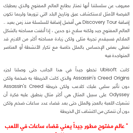
معروف عن سلسلتنا أنها تمتاز بطابع العالم المفتوح والذي يعطيك
الفرصة الأمثل لاستكشاف عبق وتاريخ البلد التي تزورها ولربما تكون
إضافة Discovery Tour هي أفضل إضافة للسلسلة منذ زمن بعيد ..
العالم المفتوح جيد ولكنه سلاح ذو حدين ، إذا أتقنت مساحته بالشكل
الملائم فسيقدم تجربة مثلى ولكن زيادة مساحته أكثر من اللازم قد
تعطي بعض الإحساس بالملل خاصة مع تكرار الأنشطة أو العناصر
المتواجدة فيه
كانت Ubisoft تخطو جيداً في هذا الجانب حتى وصلنا لجزء
Assassin's Creed Origins والذي كانت الخريطة به ضخمة ولكن
دون تأثير سلبي عليك كلاعب ولكن خريطة Assassin's Creed
Odyssey على سبيل المثال هي أكثر مثال ينطبق عليه فكرة أن
تشعرك اللعبة بالعجز والملل حتى بعد قضاء عدد ساعات ضخم ولكن
دون أن تتمكن من اكتشاف كل الخريطة
" عالم مفتوح مطور جيداً يعني قضاء ساعات في اللعب