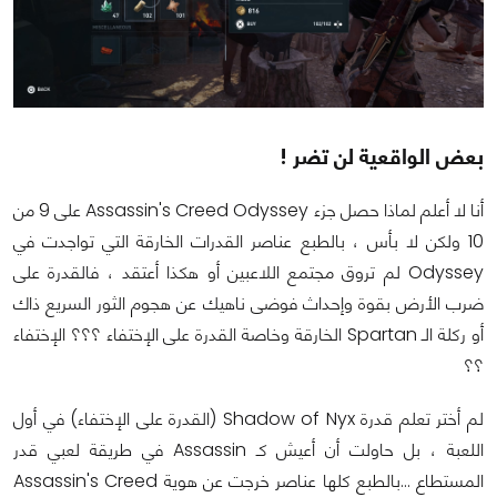
بعض الواقعية لن تضر !
أنا لا أعلم لماذا حصل جزء Assassin's Creed Odyssey على 9 من
10 ولكن لا بأس ، بالطبع عناصر القدرات الخارقة التي تواجدت في
Odyssey لم تروق مجتمع اللاعبين أو هكذا أعتقد ، فالقدرة على
ضرب الأرض بقوة وإحداث فوضى ناهيك عن هجوم الثور السريع ذاك
أو ركلة الـ Spartan الخارقة وخاصة القدرة على الإختفاء ؟؟؟ الإختفاء
؟؟
لم أختر تعلم قدرة Shadow of Nyx (القدرة على الإختفاء) في أول
اللعبة ، بل حاولت أن أعيش كـ Assassin في طريقة لعبي قدر
المستطاع ...بالطبع كلها عناصر خرجت عن هوية Assassin's Creed