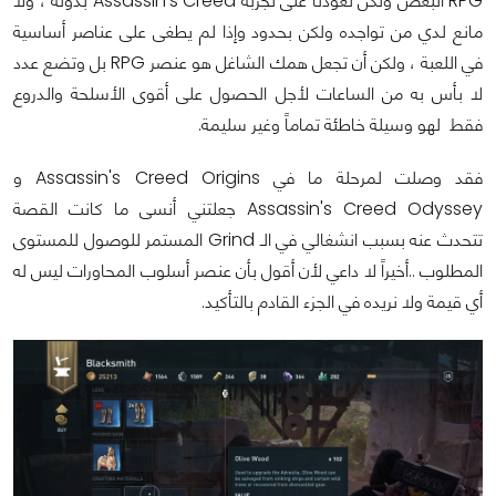
RPG البعض ولكن تعودنا على تجربة Assassin's Creed بدونه ، ولا
مانع لدي من تواجده ولكن بحدود وإذا لم يطغى على عناصر أساسية
في اللعبة ، ولكن أن تجعل همك الشاغل هو عنصر RPG بل وتضع عدد
لا بأس به من الساعات لأجل الحصول على أقوى الأسلحة والدروع
فقط لهو وسيلة خاطئة تماماً وغير سليمة.
فقد وصلت لمرحلة ما في Assassin's Creed Origins و
Assassin's Creed Odyssey جعلتني أنسى ما كانت القصة
تتحدث عنه بسبب انشغالي في الـ Grind المستمر للوصول للمستوى
المطلوب ..أخيراً لا داعي لأن أقول بأن عنصر أسلوب المحاورات ليس له
أي قيمة ولا نريده في الجزء القادم بالتأكيد.