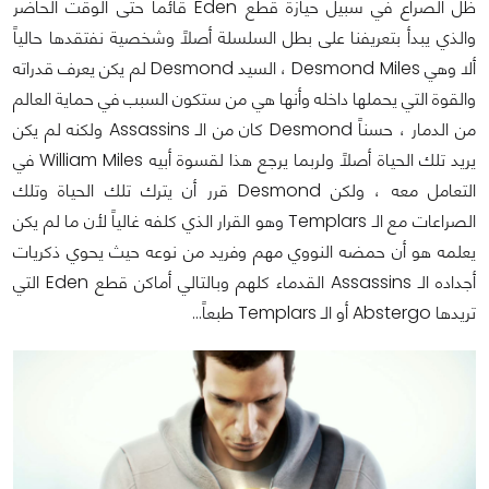
ظل الصراع في سبيل حيازة قطع Eden قائماً حتى الوقت الحاضر
والذي يبدأ بتعريفنا على بطل السلسلة أصلاً وشخصية نفتقدها حالياً
ألا وهي Desmond Miles ، السيد Desmond لم يكن يعرف قدراته
والقوة التي يحملها داخله وأنها هي من ستكون السبب في حماية العالم
من الدمار ، حسناً Desmond كان من الـ Assassins ولكنه لم يكن
يريد تلك الحياة أصلاً ولربما يرجع هذا لقسوة أبيه William Miles في
التعامل معه ، ولكن Desmond قرر أن يترك تلك الحياة وتلك
الصراعات مع الـ Templars وهو القرار الذي كلفه غالياً لأن ما لم يكن
يعلمه هو أن حمضه النووي مهم وفريد من نوعه حيث يحوي ذكريات
أجداده الـ Assassins القدماء كلهم وبالتالي أماكن قطع Eden التي
تريدها Abstergo أو الـ Templars طبعاً…