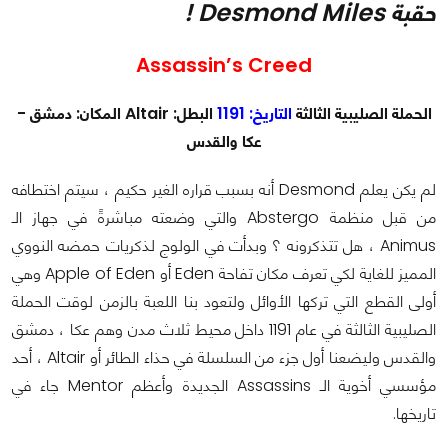
حقبة Desmond Miles !
Assassin’s Creed
الحملة الصليبية الثالثة
التاريخ: 1191
البطل: Altair المكان: دمشق -
عكا والقدس
لم يكن يعلم Desmond أنه بسبب قراره الغير حكيم ، سيتم اختطافه
من قبل منظمة Abstergo والتي وضعته مباشرةً في جهاز الـ
Animus ، هل تتذكرونه ؟ وبدأت في الولوج لذكريات حمضه النووي
المميز للغاية لكي تعرف مكان تفاحة Eden أو Apple of Eden وهي
أولى القطع التي تركها الأوائل ولتعود بنا اللعبة بالزمن لوقت الحملة
الصليبية الثالثة في عام 1191 داخل محيط ثلاث مدن وهم عكا ، دمشق
والقدس وليضعنا أول جزء من السلسلة في حذاء الطائر أو Altair ، أحد
مؤسسي أخوية الـ Assassins الجديدة وأعظم Mentor جاء في
تاريخها.