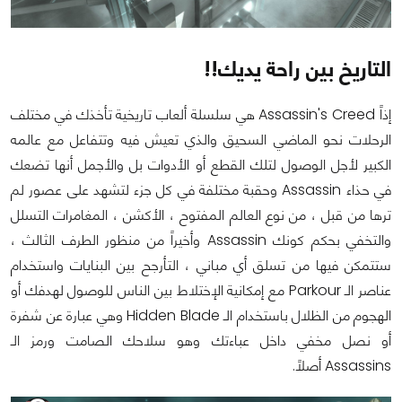
التاريخ بين راحة يديك!!
إذاً Assassin's Creed هي سلسلة ألعاب تاريخية تأخذك في مختلف
الرحلات نحو الماضي السحيق والذي تعيش فيه وتتفاعل مع عالمه
الكبير لأجل الوصول لتلك القطع أو الأدوات بل والأجمل أنها تضعك
في حذاء Assassin وحقبة مختلفة في كل جزء لتشهد على عصور لم
ترها من قبل ، من نوع العالم المفتوح ، الأكشن ، المغامرات التسلل
والتخفي بحكم كونك Assassin وأخيراً من منظور الطرف الثالث ،
ستتمكن فيها من تسلق أي مباني ، التأرجح بين البنايات واستخدام
عناصر الـ Parkour مع إمكانية الإختلاط بين الناس للوصول لهدفك أو
الهجوم من الظلال باستخدام الـ Hidden Blade وهي عبارة عن شفرة
أو نصل مخفي داخل عباءتك وهو سلاحك الصامت ورمز الـ
Assassins أصلاً.