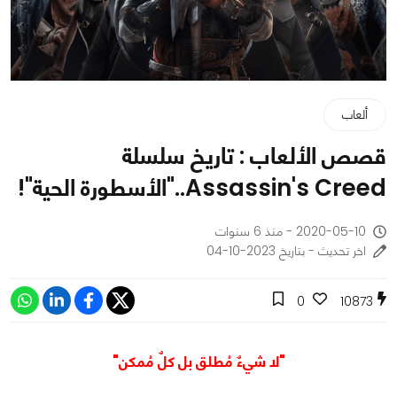
ألعاب
قصص الألعاب : تاريخ سلسلة
Assassin's Creed.."الأسطورة الحية"!
2020-05-10 - منذ 6 سنوات
اخر تحديث - بتاريخ 2023-10-04
0
10873
"لا شيءٌ مُطلق بل كلٌ مُمكن"