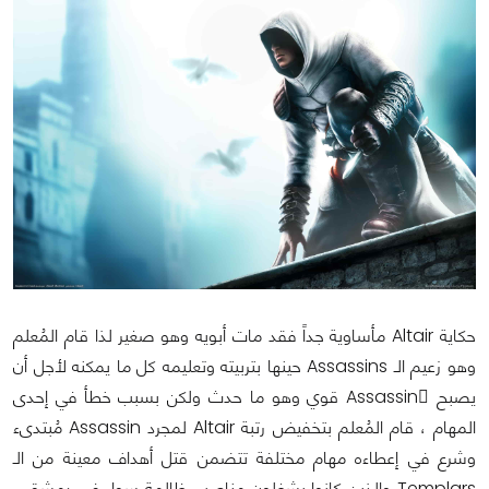
حكاية Altair مأساوية جداً فقد مات أبويه وهو صغير لذا قام المُعلم
وهو زعيم الـ Assassins حينها بتربيته وتعليمه كل ما يمكنه لأجل أن
يصبح ِAssassin قوي وهو ما حدث ولكن بسبب خطأ في إحدى
المهام ، قام المُعلم بتخفيض رتبة Altair لمجرد Assassin مُبتدىء
وشرع في إعطاءه مهام مختلفة تتضمن قتل أهداف معينة من الـ
Templars والذين كانوا يشغلون مناصب ظالمة سواء في دمشق ،