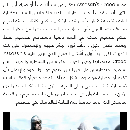
قصة Assassin's Creed تحكي عن مسألة مبدأ أو صراع أزلي لن
ينتهي أبداً ، قد بدأ بحسب نظريات اللعبة منذ ملايين السنين بحضارة
أولية متقدمة تكنولوجياً بطريقة جبارة كان يحكمها كائنات معينة لديهم
معرفة يمكننا القول بأنها تفوق تقدم البشر ، تمكنوا من ابتكار أدوات
بحكم تقدمهم تتحكم في البشر وقتها وتسخرهم لخدمتهم فقط
وعندما فاض الكيل ، بدأت ثورة البشر عليهم والإستحواذ على تلك
الأدوات لكي تبدأ أولى أشكال الصراع الذي تبني عليه Assassin's
Creed معتقداتها وهي الحرب الفكرية بين السيطرة والحرية ، بين
سيطرة المتغطرسين على من ليس لديهم حول ولا قوة والإيمان بأن
تقدم أي حضارة هو منوط بشكل أو بآخر بتواجد حاكم أو قوة سياسية
مُسيطرة لتجنب فوضى..وعلى الجبهة الأخرى هنالك فكر الحرية والذي
يؤمن بالديمقراطية وأن كل البشر قادرون على بناء حضارتهم بحرية بحتة
وبالشكل الذي يرونه مناسباً دون الحاجة لقائد مثلاً لكي يقودهم..