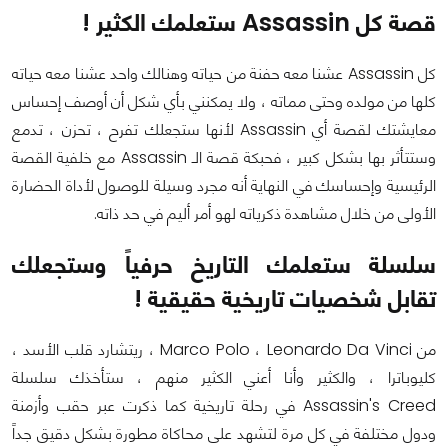
قصة كل Assassin ستعلمك الكثير !
كل Assassin عشنا معه حفنة من حياته وهنالك واحد عشنا معه حياته
كلها من مولده وحتى مماته ، ولا يمكنني بأي شكل أن أوصف إحساس
معايشتك لقصة أي Assassin لأنها ستجعلك تفرح ، تحزن ، تدمع
وستتأثر بها بشكل كبير ، فحبكة قصة الـ Assassin مع خلفية القصة
الرئيسية وإحساسك في النهاية أنه مجرد وسيلة للوصول لأداة الحضارة
الأولى من خلال مشاهدة ذكرياته لهو أمر أليم في حد ذاته.
سلسلة ستعلمك التاريخ حرفياً وستجعلك
تقابل شخصيات تاريخية حقيقية !
من Marco Polo ، Leonardo Da Vinci ، ريتشارد قلب الأسد ،
كليوباترا ، والكثير وأنا أعني الكثير منهم ، ستأخذك سلسلة
Assassin's Creed في رحلة تاريخية كما ذكرت عبر حقب وأزمنة
ودول مختلفة في كل مرة لتشهد على محاكاة مطورة بشكل دقيق جداً