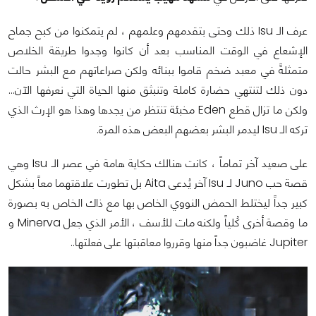
عرف الـ Isu ذلك وحتى بتقدمهم وعلمهم ، لم يتمكنوا من كبح جماح
الإشعاع في الوقت المناسب بعد أن كانوا وجدوا طريقة الخلاص
متمثلةً في معبد ضخم قاموا ببنائه ولكن صراعاتهم مع البشر حالت
دون ذلك لتنتهي حضارة كاملة وتنبثق منها الحياة التي نعرفها الآن...
ولكن ما تزال قطع Eden مخبئة تنتظر من يجدها وهذا هو الإرث الذي
تركه الـ Isu ليدمر البشر بعضهم البعض هذه المرة.
على صعيد آخر تماماً ، كانت هنالك حكاية هامة في عصر الـ Isu وهي
قصة حب Juno لـ Isu آخر يُدعى Aita بل تطورت علاقتهما معاً بشكل
كبير جداً ليختلط الحمض النووي الخاص بها مع ذاك الخاص به بصورة
ما وقصة أخرى كُلياً ولكنه مات للأسف ، الأمر الذي جعل Minerva و
Jupiter غاضبون جداً منها وقرروا معاقبتها على فعلتها..