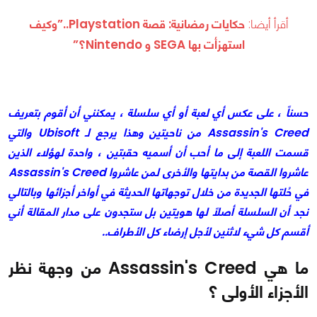
أقرأ أيضا:
حكايات رمضانية: قصة Playstation..”وكيف
استهزأت بها SEGA و Nintendo؟”
حسناً ، على عكس أي لعبة أو أي سلسلة ، يمكنني أن أقوم بتعريف
Assassin's Creed من ناحيتين وهذا يرجع لـ Ubisoft والتي
قسمت اللعبة إلى ما أحب أن أسميه حقبتين ، واحدة لهؤلاء الذين
عاشروا القصة من بدايتها والأخرى لمن عاشروا Assassin's Creed
في حُلتها الجديدة من خلال توجهاتها الحديثة في أواخر أجزائها وبالتالي
نجد أن السلسلة أصلاً لها هويتين بل ستجدون على مدار المقالة أني
أقسم كل شيء لاثنين لأجل إرضاء كل الأطراف..
ما هي Assassin's Creed من وجهة نظر
الأجزاء الأولى ؟