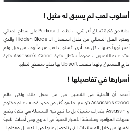
أسلوب لعب لم يسبق له مثيل !
بداية من فكرة تسلق أي شيء ، نظام الـ Parkour على سطح المباني
وفكرة القتل التسللي من خلال استعمال الـ Hidden Blade والذي
اُعتبر ثورياً حينها ، كل هذا أدى لأسلوب لعب غير مألوف من قبل ولم
يعتد عليه اللاعبون ، عموماً ستظل فكرة Assassin's Creed فكرة
خارج الصندوق ولهذا حققت Ubisoft بها نجاح منقطع النظير.
أسرارها في تفاصيلها !
أعتقد أن الأقلية من اللاعبين هي من تفعل ذلك ولكن عالم
Assassin's Creed يتوسع لما هو أكثر من مجرد قصة ، عالم مفتوح
و Assassin بقدرات متميزة بل ما تبرع فيه السلسلة هي فكرة وضع
نظريات المؤامرة ومناقشة الأسرار الخفية في التاريخ وفي أحداث اللعبة
نفسها من خلال المستندات التي تتحصل عليها من اللعبة بل معظم الـ