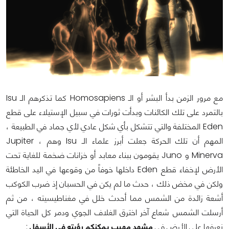
مع مرور الزمن بدأ البشر أو الـ Homosapiens كما تذكرهم الـ Isu
بالتمرد على تلك الكائنات وبدأت ثورات في سبيل الإستيلاء على قطع
Eden المختلفة والتي تتشكل بأي شكل عادي لأي جماد في الطبيعة ،
المهم أن تلك الحركة جعلت أبرز علماء الـ Isu وهم Jupiter ،
Minerva و Juno يقومون ببناء معابد أو خزانات ضخمة للغاية تحت
الأرض لإخفاء قطع Eden داخلها خوفاً من وقوعها في اليد الخاطئة
ولكن في مخض ذلك ، حدث ما لم يكن في الحسبان إذ ضرب الكوكب
أشعة زائدة من الشمس مما أحدث خلل في مغناطيسيته ، من ثم
أرسلت الشمس شعاع آخر اخترق الغلاف الجوي ودمر كل الحياة التي
نعرفها على الأرض في
مشهد مهيب يمكنكم رؤيته في الأسفل
: