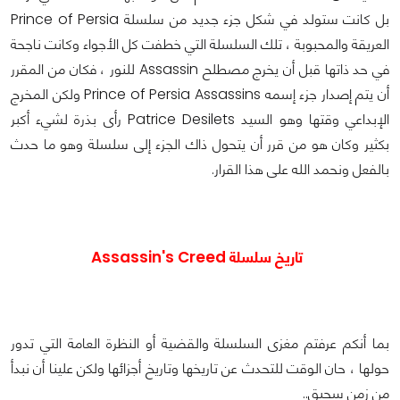
بل كانت ستولد في شكل جزء جديد من سلسلة Prince of Persia
العريقة والمحبوبة ، تلك السلسلة التي خطفت كل الأجواء وكانت ناجحة
في حد ذاتها قبل أن يخرج مصطلح Assassin للنور ، فكان من المقرر
أن يتم إصدار جزء إسمه Prince of Persia Assassins ولكن المخرج
الإبداعي وقتها وهو السيد Patrice Desilets رأى بذرة لشيء أكبر
بكثير وكان هو من قرر أن يتحول ذاك الجزء إلى سلسلة وهو ما حدث
بالفعل ونحمد الله على هذا القرار.
تاريخ سلسلة Assassin's Creed
بما أنكم عرفتم مغزى السلسلة والقضية أو النظرة العامة التي تدور
حولها ، حان الوقت للتحدث عن تاريخها وتاريخ أجزائها ولكن علينا أن نبدأ
من زمن سحيق..