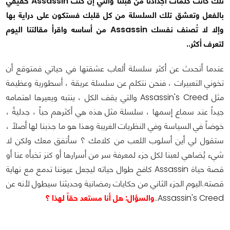
تلك كانت كلمات أجدادنا من قبلنا والتي إن كنت Assassin حقيقي
بالفعل وتعشق تلك السلسلة من كل قلبك فستكون على دراية بها
وإلا لا تُصنف نفسك Assassin من أساسه واقرأ مقالتنا اليوم
لتعرف أكثر..
عندما أتحدث عن أكثر سلسلة ألعاب عشقتها في حياتي فمتوقع أن
تخوني التعبيرات ، فنحن نتكلم عن سلسلة عريقة ، أسطورية وعظيمة
مثل Assassin's Creed والتي يقف الكل ، ينتبه ويعيرها اهتمامه
جيداً عند سماع إسمها ، سلسلة مثل هذه هي أكثرهم حباً ، جدليةً ،
خوضاً في السياسة وفي النظريات الغريبة وهذا هو ما جذبنا لها أصلاً ،
ستقول لي أين أسلوب اللعب من كلامك ؟ سأتفق معك ولكن لا
شيء يُضاهي لعبنا لكل جزء لمعرفة سر من أسرارها أو كنز تخبأه عنا أو
قصة حياة Assassin كافح طوال حياته ليجعل عيوننا تدمع مع نهاية
قصته..اليوم الجزء الثاني من حكايات رمضانية وحديثنا سيطول لأنه عن
Assassin's Creed..
والسؤال: هل أنا مستعد حقاً لهذا ؟