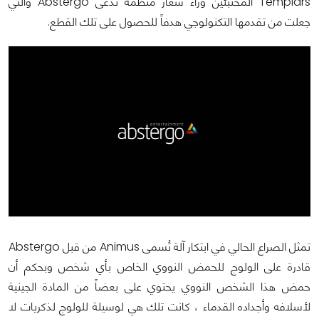
Templars المختبئين وراء شعار منظمة تُدعى Abstergo والتي
جعلت من تقدمها التكنولوجي هدفاً للحصول على تلك القطع.
تمثل الصراع الحالي في ابتكار آلة تُسمى Animus من قبل Abstergo
قادرة على الولوج للحمض النووي الخاص بأي شخص وبحكم أن
حمض هذا الشخص النووي يحتوي على بعضاً من المادة الجينية
لأسلافه وأجداده القدماء ، كانت تلك هي لوسيلة للولوج لذكريات لا