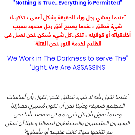
"Nothing is True...Everything is Permitted"
"عندما يمشي رجل وراء الحقيقة بشكل أعمى ، تذكر..لا
شيءٌ مُطلق ، عندما يصبح أفق رجل محدود بسبب
أخلاقياته أو قوانينه ، تذكر..كل شيء مُمكن..نحن نعمل في
الظلام لخدمة النور..نحن القتلة"
"We Work in The Darkness to serve The
Light..We Are ASSASSINS"
"عندما نقول بأنه لا شيء مُطلق فنحن نقول بأن أساسات
المجتمع ضعيفة وعلينا نحن أن نكون مُسيري حضارتنا
وعندما نقول بأن كل شيء ممكن فنقصد بأننا نحن
الوحيدون المتسببون والمخططون لأفعالنا وعلينا أن نعش
مع نتائجها سواءً كانت عظيمة أو مأساوية"
.