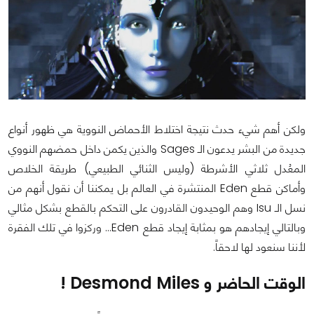
ولكن أهم شيء حدث نتيجة اختلاط الأحماض النووية هي ظهور أنواع
جديدة من البشر يدعون الـ Sages والذين يكمن داخل حمضهم النووي
المعُدل ثلاثي الأشرطة (وليس الثنائي الطبيعي) طريقة الخلاص
وأماكن قطع Eden المنتشرة في العالم بل يمكننا أن نقول أنهم من
نسل الـ Isu وهم الوحيدون القادرون على التحكم بالقطع بشكل مثالي
وبالتالي إيجادهم هو بمثابة إيجاد قطع Eden... وركزوا في تلك الفقرة
لأننا سنعود لها لاحقاً.
الوقت الحاضر و Desmond Miles !