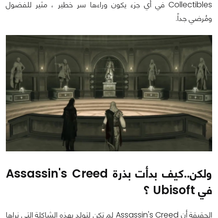
Collectibles في أي جزء يكون وراءها سر خطير ، مثير للفضول
ومُرضي جداً.
ولكن..كيف بدأت بذرة Assassin's Creed
في Ubisoft ؟
الحقيقة أن Assassin's Creed لم تكن لتولد بهذه الشاكلة التي نراها