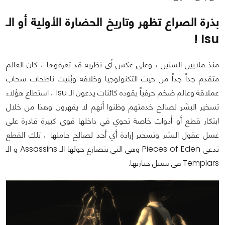
بذرة الصراع تظهر وتاريخ الحضارة الأولية أو الـ
Isu !
منذ ملايين السنين ، وعلى عكس أي نظرية قد تعرفوها ، كان العالم
متقدم جداً جداً من حيث التكنولوجيا وخلافه وبُنيت ناطحات سحاب
عملاقة وعالم ضخم حرفياً يقوده كائنات يدعون الـ Isu ، استطاع هؤلاء
تسخير البشر لصالح خدمتهم وظنوا أنهم لا يقهرون وهذا من خلال
ابتكار قطع أو أدوات خاصة تحوي في داخلها قوى كبيرة قادرة على
غسل عقول البشر وتسخير إرادة أي أحد لصالح حاملها ، تلك القطع
تدعى Pieces of Eden وهي التي يتصارع حولها الـ Assassins و الـ
Templars في سبيل حيازتها.