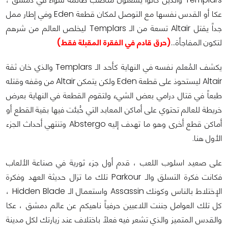
عكا أو القدس نفسها مع التوصل لمكان قطعة Eden وفي إطار ممل
جداً يقتل Altair تسعة من الـ Templars ليخلص العالم من شرهم
لتكون المفاجأة…
(حرق قادم في الفقرة المقبلة فقط)
يكشف المُعلم نفسه في النهاية كأحد الـ Templars والذي خان ثقة
Altair ليستحوذ على قطعة Eden ولكن يتمكن Altair من وقفه وقتله
طبعاً في قتال درامي بعض الشيء ولتقوم القطعة في النهاية بعرض
خريطة للعالم تحتوي على أماكن المعابد التي خُبئت فيها بقية القطع أو
أماكن قطع أخرى وهو ما تهدف إليه Abstergo وتنتهي أحداث الجزء
الأول هنا.
على صعيد اسلوب اللعب ، قدم أول جزء ثورية في صناعة الألعاب
فكانت فكرة التسلق والـ Parkour تلك ما تزال حديثة العهد وفكرة
الإختلاط بالناس وكونك Assassin واستعمال الـ Hidden Blade ،
كل تلك العوامل جننت اللاعبين حرفياً ناهيكم عن عالم دمشق ، عكا
والقدس المتميز والذي تشعر فيه فعلاً باختلاف عند زيارتك لكل مدينة