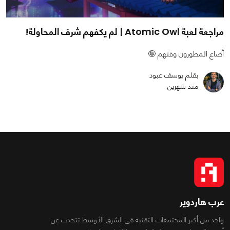
مراجعة لعبة Atomic Owl | لم يكفهم شرف المحاولة!
أضاع المطورون وقتهم 🤪
بقلم يوسف عبود
منذ شهرين
عرب هاردوير
واحد من أكبر المجتمعات التقنية فى الشرق الأوسط تتحدث عن