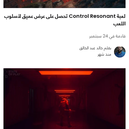
لعبة Control Resonant تحصل على عرض عميق لأسلوب
اللعب
قادمة في 24 سبتمبر
بقلم خالد عبد الخالق
منذ شهر