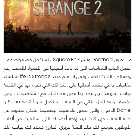
من تطوير Dontnod ونشر Square Enix ، نستكمل قصة واحدة من
أفضل ألعاب المغامرات التي لم تأخذ أحقيتها في الأضواء للأسف رغم
روعة الجزء الثالث للعبة ، ولمن لا يعلم فتعد Life is Strange سلسلة
مغامرات والتي تعتمد أحداثها على اختياراتك التي تقوم بها في القصة
بجانب الطريقة التي تتخذ بها محور محادثاتك مع الشخصيات ، وفي
القصة الرابعة للجزء الثاني من اللعبة ، نستكمل سوياً قصة Sean و
Daniel الأخوان والتي تتطور علاقتهما ببعضهما بشكل ملحوظ عن
بداية اللعبة ، فإن كنت تريد إراحة أعصابك التي استنفزت من ألعاب
الأونلاين فنرشح لك تلك اللعبة عزيزي القارئ كملاذ لك بجانب أنك