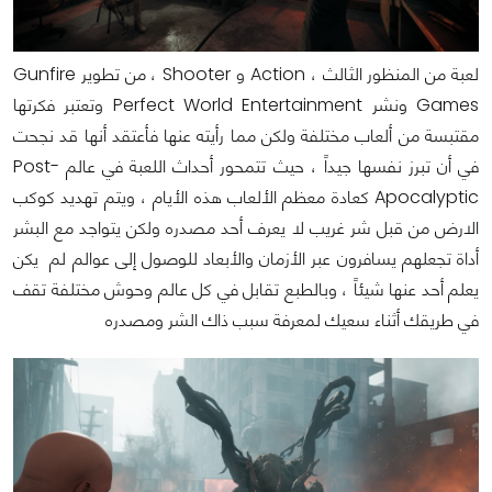
لعبة من المنظور الثالث ، Action و Shooter ، من تطوير Gunfire
Games ونشر Perfect World Entertainment وتعتبر فكرتها
مقتبسة من ألعاب مختلفة ولكن مما رأيته عنها فأعتقد أنها قد نجحت
في أن تبرز نفسها جيداً ، حيث تتمحور أحداث اللعبة في عالم Post-
Apocalyptic كعادة معظم الألعاب هذه الأيام ، ويتم تهديد كوكب
الارض من قبل شر غريب لا يعرف أحد مصدره ولكن يتواجد مع البشر
أداة تجعلهم يسافرون عبر الأزمان والأبعاد للوصول إلى عوالم لم يكن
يعلم أحد عنها شيئاً ، وبالطبع تقابل في كل عالم وحوش مختلفة تقف
في طريقك أثناء سعيك لمعرفة سبب ذاك الشر ومصدره