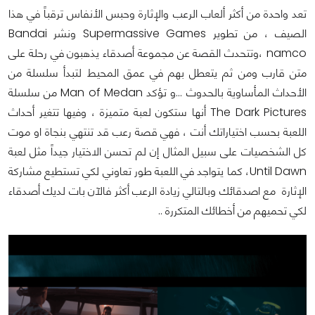
تعد واحدة من أكثر ألعاب الرعب والإثارة وحبس الأنفاس ترقباً في هذا
الصيف ، من تطوير Supermassive Games ونشر Bandai
namco ،وتتحدث القصة عن مجموعة أصدقاء يذهبون في رحلة على
متن قارب ومن ثم يتعطل بهم في عمق المحيط لتبدأ سلسلة من
الأحداث المأساوية بالحدوث ...و تؤكد Man of Medan من سلسلة
The Dark Pictures أنها ستكون لعبة متميزة ، وفيها تتغير أحداث
اللعبة بحسب اختياراتك أنت ، فهي قصة رعب قد تنتهي بنجاة او موت
كل الشخصيات على سبيل المثال إن لم تحسن الاختيار جيداً مثل لعبة
Until Dawn، كما يتواجد في اللعبة طور تعاوني لكي تستطيع مشاركة
الإثارة مع اصدقائك وبالتالي زيادة الرعب أكثر فالآن بات لديك أصدقاء
لكي تحميهم من أخطائك المتكررة ..