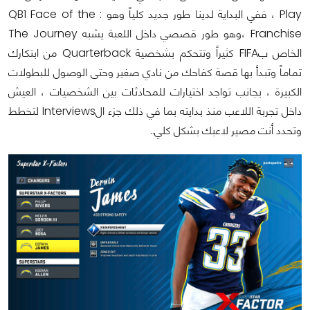
Play ، ففي البداية لدينا طور جديد كلياً وهو : QB1 Face of the
Franchise ،وهو طور قصصي داخل اللعبة يشبه The Journey
الخاص بFIFA كثيراً وتتحكم بشخصية Quarterback من ابتكارك
تماماً وتبدأ بها قصة كفاحك من نادي صغير وحتى الوصول للبطولات
الكبيرة ، بجانب تواجد اختيارات للمحادثات بين الشخصيات ، العيش
داخل تجربة اللاعب منذ بدايته بما في ذلك جزء الInterviews لتخطط
وتحدد أنت مصير لاعبك بشكل كلي..