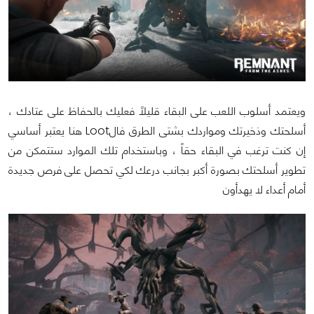
ويعتمد أسلوب اللعب على البقاء قليلاً فعليك بالحفاظ على عتادك ،
أسلحتك وذخيرتك ومواردك بشتى الطرق فالLoot هنا يعتبر أساسي
إن كنت ترغب في البقاء حقاً ، وباستخدام تلك الموارد ستتمكن من
تطوير أسلحتك بصورة أكبر بجانب درعك لكي تحصل على فرص جديدة
أمام أعداء لا يهدأون