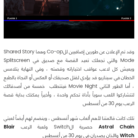
وقد تم الإعلان عن طورين إضافيين للCo-op وهما Shared Story
Mode والتي تجعلك تعيد القصة مع صديق في Splitscreen
ويعيش كل لاعب عواقب اختياراته وقصته ، وفي النهاية يتلامس
الخطان في سيناريو قد يؤدي لقتل صديقك أو العكس أو النجاة بالطبع
، أما الطور الثاني Movie Night فيتتطلب خمسة من أصدقائك
لتتشاركوا اللعب سوياً بأداة تحكم واحدة ، وأخيراً يمكنك بداية قصة
الرعب يوم 30 من أغسطس
تلك كانت قائمتنا لأهم ألعاب شهر أغسطس ، وينضم لهم أيضاً لعبتي
Astral Chain
حصرية الSwitch ولعبة الرعب
Blair
Witch
واالذان يصدران في يوم 30 من أغسطس