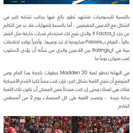
بالنسبة للرسوميات فنشهد تطور بالغ فيها بجانب تشابه كبير في
الشكل مع اللاعبين الحقيقيين ، أما بالنسبة للمهارات فلا بد من التكلم
عن جزء الX Factor والذي يتيح لك استخدام قدرات خارقة مثل القفز
عالياً ، القيام بPasses صاروخية لا ترد وغيرها.. وأخيراً تواجد اختلافات
بينة في الRatings بين اللاعبين والذي من شأنه أن يؤدي لأسلوب
لعب متوازن نوعاً ما
في النهاية تخطو لعبة Madden 20 خطوات ناجحة هذا العام ومن
المتوقع أن تنجح اللعبة بشكل كبير، فإن كنت محباً لكرة القدم الأمريكية
فتلك هي لعبتك وحتى إن كنت مبتدئاً فمن الممكن أن تكون تلك اللعبة
بداية جيدة ، وتصدر اللعبة على كل المنصات يوم 2 من أغسطس
القادم