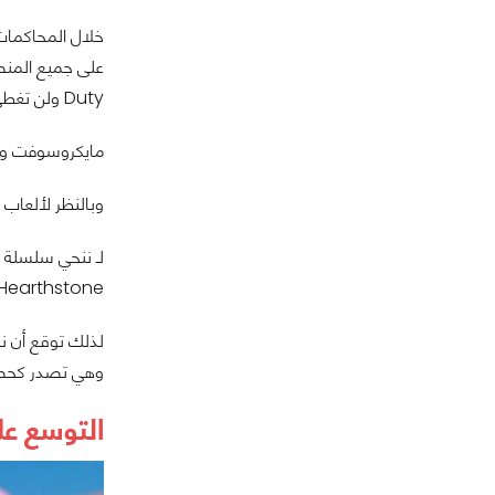
Duty ولن تغطي أي ألعاب أخرى من الشركة.
مايكروسوفت واضحة، سنمهل الشركات 10 أعوام فيما يتعلق
وبالنظر لألعاب Bethesda وكيف تعاملت معها مايكروسوفت بعد الاستحواذ، فنحن نتوقع المزيد من الالعاب الحصرية من شركة أكتفيجين بليزارد وكينج كذلك.
لـ ننحي سلسلة Call of Duty وننظر ما يبقى لدينا سنجد أن الاستحواذ يضم سلاسل ألعاب عديد وهامة مثل
Overwatch، Hearthstone، و
لذلك توقع أن نرى
وهي تصدر كحصرية والأنباء عن الجزء ال
التوسع عل