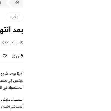
ا
ألعاب
بعد انته
2023-10-20 - منذ سنتي
0
2793
أخيرًا وبعد شه
الاستحواذ في الت
استحواذ مايكروس
المحاكم ولجان ال