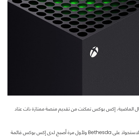
أجيال الماضية، إكس بوكس تمكنت من تقديم منصة ممتازة ذات عتاد
المختلف هذه المرة هو أن إكس بوكس دخلت هذا الجيل وهي تمتلك فرق تطوير جيدة بعد الاستحواذ على Bethesda ولأول مرة أصبح لدى إكس بوكس قائمة