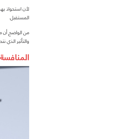
لأن استحواذ بهذ
المستقبل.
من الواضح أن م
والتأثير الذي ن
المنافسة 