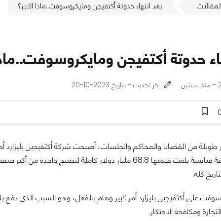
لمقالات
بعد انتهاء حدوتة أكتفيجن ومايكروسوفت..ماذا الآن؟
اء حدوتة أكتفيجن ومايكروسوفت..ماذ
ن
اخر تحديث - بتاريخ 2023-10-20
ور طويلة من القضايا والمحاكم والجلسات، أصبحت شركة أكتفيجين بليزار
بوكس في صفقة قياسية بلغت قيمتها 68.8 مليار دولار كاملة ل
اريخ كله.
وفت على أكتفيجين بليزارد أمر كبير وهام بالفعل، وهو السبب الذي دفع بل
تجارة ومكافحة الاحتكار.