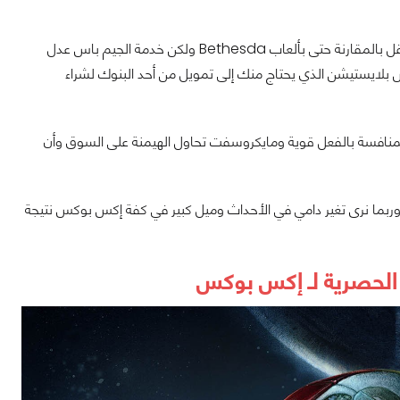
إلى هذه اللحظة مازالت الكفة تميل إلى منصات بلايستيشن لأن حصرياتها لها قيمة أكبر وثقل بالمقارنة حتى بألعاب Bethesda ولكن خدمة الجيم باس عدل
س بلايستيشن الذي يحتاج منك إلى تمويل من أحد البنوك لشراء
المنافسة بالفعل قوية ومايكروسفت تحاول الهيمنة على السوق وأن
وربما نرى تغير دامي في الأحداث وميل كبير في كفة إكس بوكس نتيجة
ب الحصرية لـ إكس بوكس