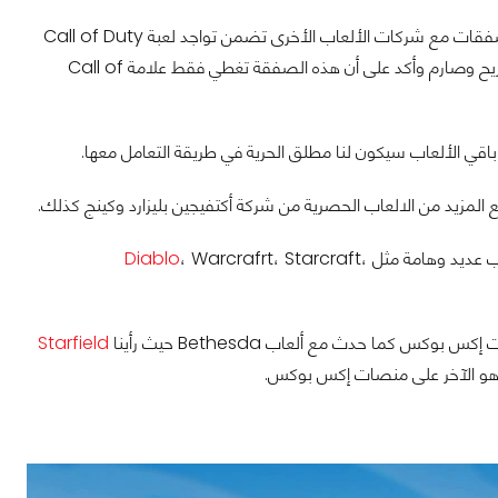
خلال المحاكمات والجلسات قبل إتمام صفقة الاستحواذ، اضطرت إكس بوكس إلى عقد صفقات مع شركات الألعاب الأخرى تضمن تواجد لعبة Call of Duty
على جميع المنصات لمدة 10 أعوام قادمة، ولكن في نفس الوقت العملاق الأخضر كان صريح وصارم وأكد على أن هذه الصفقة تغطي فقط علامة Call of
Diablo
، Warcrafrt، Starcraft،
ما حدث مع ألعاب Bethesda حيث رأينا
Starfield