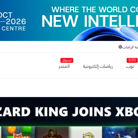
ة الرامات🔴
5/10
تسوق
توب
رياضات إلكترونية
المتجر