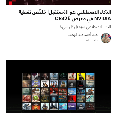
الذكاء الاصطناعي هو المُستقبل| مُلخّص تغطية
NVIDIA في معرض CES25
الذكاء الاصطناعي سيفعل كُل شيء!
بقلم أحمد عبد الوهاب
منذ سنة
0
0
4416