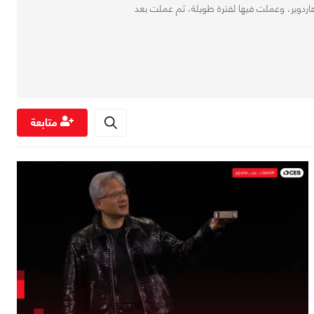
ام بالهاردوير عام 2008 مع بداية دخولي منتديات عرب هاردوير، وعملت فيها لفترة طويلة، ثم عملت بعد
متابعة