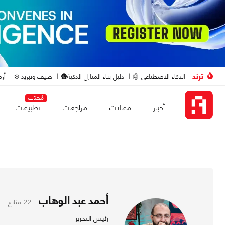
ترند
الذكاء الاصطناعي 🤖
دليل بناء المنازل الذكية🛖
صيف وتبريد ❄️
أزم
مُحدّث
أخبار
مقالات
مراجعات
تطبيقات
أحمد عبد الوهاب
22 متابع
رئيس التحرير