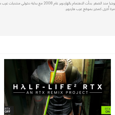
مهندس بترول، أحببت الكمبيوتر والتكنولوجيا منذ الصغر. بدأت الاهتم
رة أُخرى كمحرر بموقع عرب هاردوير.