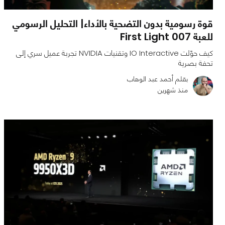
قوة رسومية بدون التضحية بالأداء| التحليل الرسومي
للعبة 007 First Light
كيف حوّلت IO Interactive وتقنيات NVIDIA تجربة عميل سري إلى
تحفة بصرية
بقلم أحمد عبد الوهاب
منذ شهرين
0
0
3954