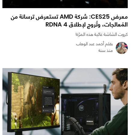
معرض CES25: شركة AMD تستعرض ترسانة من
المُعالجات، وتُروج لإطلاق RDNA 4
كروت الشاشة غائبة هذه المرّة!
بقلم أحمد عبد الوهاب
منذ سنة
0
0
4231