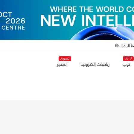
ة الرامات🔴
5/10
تسوق
توب
رياضات إلكترونية
المتجر