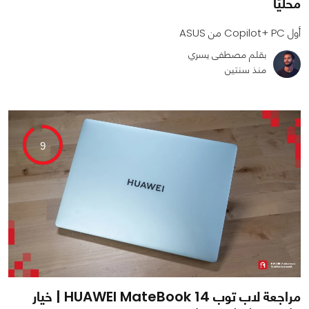
محليًا
أول Copilot+ PC من ASUS
بقلم مصطفى يسري
منذ سنتين
0
0
5555
9
مراجعة لاب توب HUAWEI MateBook 14 | خيار