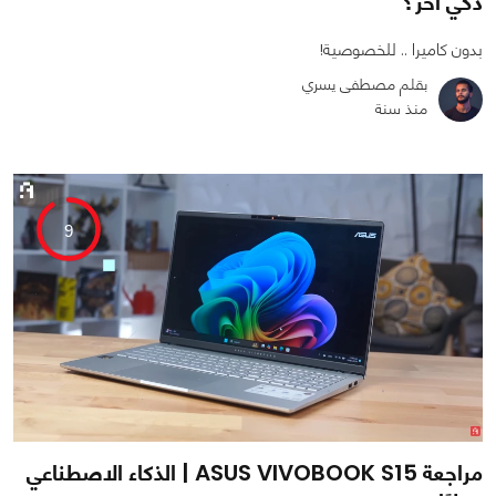
ذكي آخر؟
بدون كاميرا .. للخصوصية!
بقلم مصطفى يسري
منذ سنة
0
0
4180
9
مراجعة ASUS VIVOBOOK S15 | الذكاء الاصطناعي