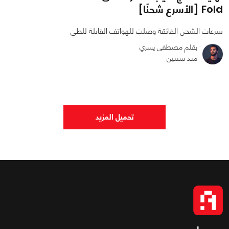
Fold [الأسرع شحنًا]
سرعات الشحن الفائقة وصلت للهواتف القابلة للطي
بقلم مصطفى يسري
منذ سنتين
0
1
5105
تحميل المزيد