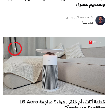
وتصميم عصري
بقلم مصطفى يسري
منذ سنة
0
0
2380
9
قطعة أثاث، أم مُنقي هواء؟ مراجعة LG Aero
Furniture Purifier