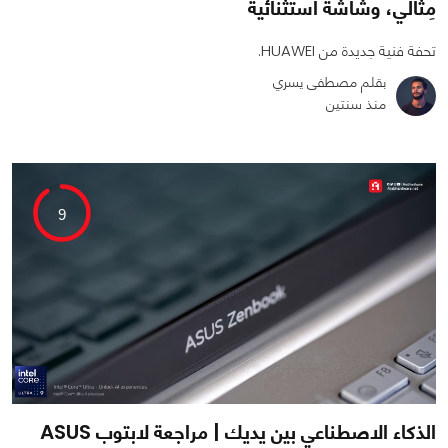
مِثالي، وشاشة استثنائية
تحفة فنية جديدة من HUAWEI.
بقلم مصطفى يسري
منذ سنتين
1
0
6997
9
الذكاء الاصطناعي بين يديك | مراجعة لابتوب ASUS