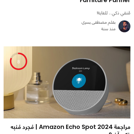
مُنقي ذكي .. للغاية!
بقلم مصطفى يسري
منذ سنة
0
0
4760
8
مراجعة Amazon Echo Spot 2024 | مُجرد مُنبه