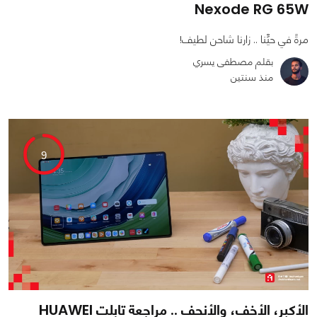
Nexode RG 65W
مرةً في حيِّنا .. زارنا شاحن لطيف!
بقلم مصطفى يسري
منذ سنتين
0
0
8582
9
الأكبر، الأخف، والأنحف .. مراجعة تابلت HUAWEI