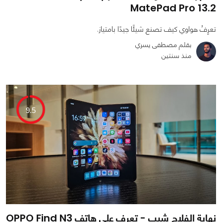
MatePad Pro 13.2
تعرِفُ هواوي كيف تصنع شيئًا جيدًا بامتياز.
بقلم مصطفى يسري
منذ سنتين
0
0
5997
9.5
نهاية الفلاج شيب - تعرف على هاتف OPPO Find N3