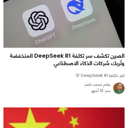
الصين تكشف سر تكلفة DeepSeek R1 المنخفضة
وتُربك شركات الذكاء الاصطناعي
لغز تكلفة DeepSeek R1 💡
بقلم محمد ناصر
منذ 10 أشهر
0
0
1015