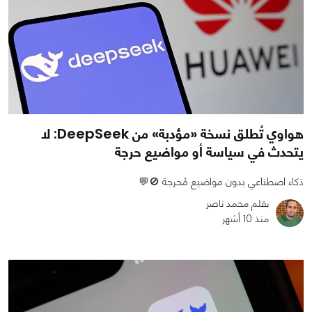
هواوي تُطلق نسخة «مؤدبة» من DeepSeek: لا
يتحدث في سياسة أو مواضيع حرجة
ذكاء اصطناعي بدون مواضيع مُحرجة 🚫💬
بقلم محمد ناصر
منذ 10 أشهر
0
0
977