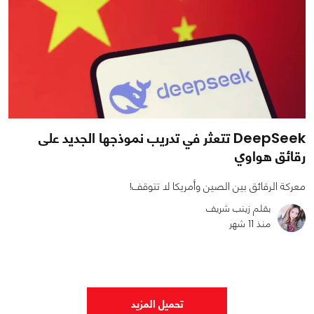
DeepSeek تتعثر في تدريب نموذجها الجديد على
رقائق هواوي
معركة الرقائق بين الصين وأمريكا لا تتوقف!
بقلم زينب شريف
منذ 11 شهر
0
0
1336
تحميل المزيد