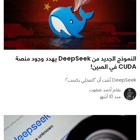
النموذج الجديد من DeepSeek يهدد وجود منصة
CUDA في الصين!
DeepSeek تُثبت أن "المحلي يكسب"!
بقلم أحمد صفوت
منذ 10 أشهر
0
0
915