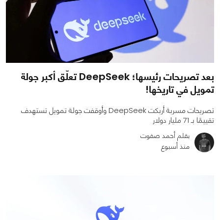
بعد تصريحات رئيسها؛ DeepSeek تعلّق أكبر جولة
تمويل في تاريخها!
تصريحات مسربة أربكت DeepSeek وأوقفت جولة تمويل تستهدف
تقييمًا بـ 71 مليار دولار
بقلم أحمد صفوت
منذ أسبوع
0
0
632