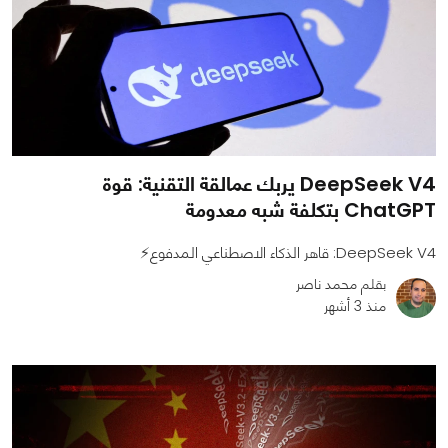
DeepSeek V4 يربك عمالقة التقنية: قوة
ChatGPT بتكلفة شبه معدومة
DeepSeek V4: قاهر الذكاء الاصطناعي المدفوع⚡
بقلم محمد ناصر
منذ 3 أشهر
0
0
3068