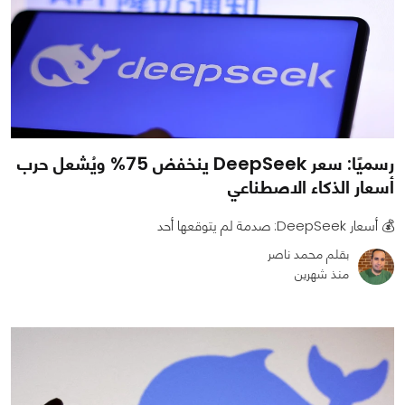
رسميًا: سعر DeepSeek ينخفض 75% ويُشعل حرب
أسعار الذكاء الاصطناعي
💰 أسعار DeepSeek: صدمة لم يتوقعها أحد
بقلم محمد ناصر
منذ شهرين
0
0
2757