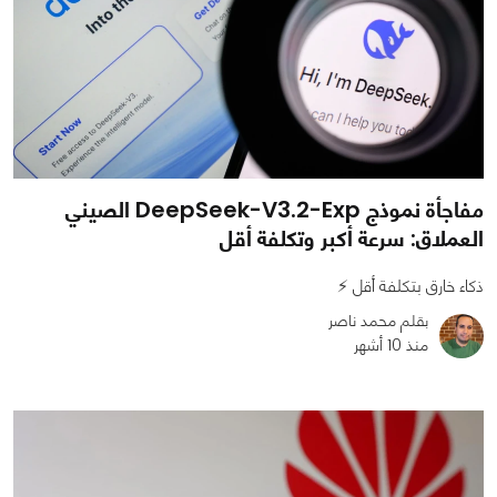
مفاجأة نموذج DeepSeek-V3.2-Exp الصيني
العملاق: سرعة أكبر وتكلفة أقل
ذكاء خارق بتكلفة أقل ⚡
بقلم محمد ناصر
منذ 10 أشهر
0
0
1143