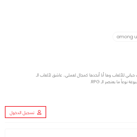
among u
اردوير. عمري 17 عاماً، كرست حياتي للألعاب وها أنا أتخذها كمجال لعملي.. عاشق لألعاب الـ
تسجيل الدخول