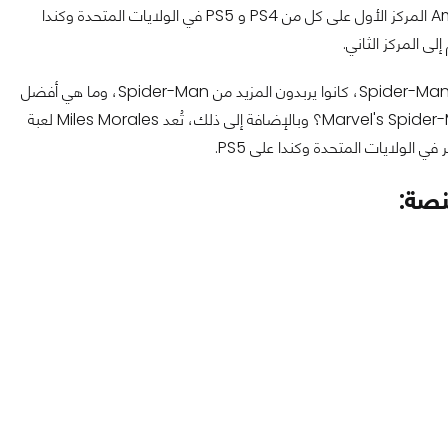
على ما كان اللاعبون مهتمين به الشهر الماضي، بينما احتلت Among Us المركز الأول على كل من PS4 و PS5 في الولايات المتحدة وكندا
ى المركز الثاني.
ليس من الغريب أنه عندما غادر الناس المسارح بعد Spider-Man: No Way Home، كانوا يربدون المزيد من Spider-Man، وما هي أفضل
طريقة لتجربة المزيد من المرح مع Spidey من Marvel's Spider-Man: Miles Morales؟ وبالإضافة إلى ذلك، تُعد Miles Morales لعبة
 الولايات المتحدة وكندا على PS5.
نصة: