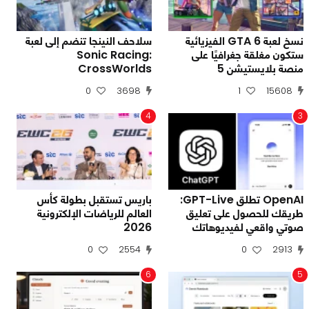
نسخ لعبة GTA 6 الفيزيائية
سلاحف النينجا تنضم إلى لعبة
ستكون مغلقة جغرافيًا على
Sonic Racing:
منصة بلايستيشن 5
CrossWorlds
0
3698
1
15608
4
3
OpenAI تطلق GPT-Live:
باريس تستقبل بطولة كأس
طريقك للحصول على تعليق
العالم للرياضات الإلكترونية
صوتي واقعي لفيديوهاتك
2026
0
2554
0
2913
6
5