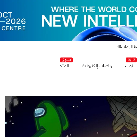
ة الرامات🔴
5/10
تسوق
توب
رياضات إلكترونية
المتجر