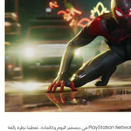
على شبكة PlayStation Network في ديسمبر اليوم وكالعادة، تعطينا نظرة رائعة