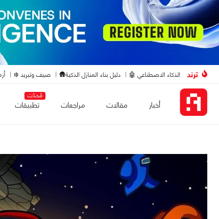
ترند
الذكاء الاصطناعي 🤖
دليل بناء المنازل الذكية🛖
صيف وتبريد ❄️
أزم
مُحدّث
أخبار
مقالات
مراجعات
تطبيقات