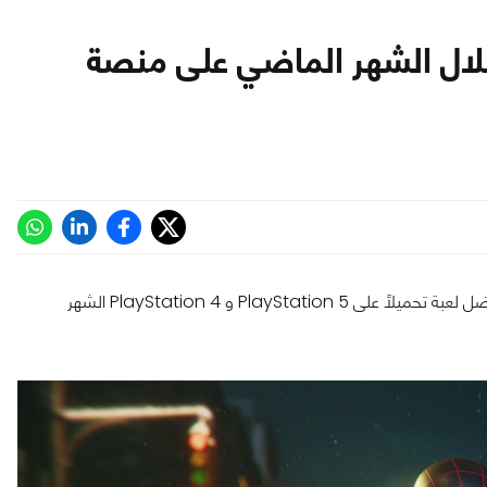
 تحميلاً خلال الشهر الماضي على منصة
أغلق InnerSloth عام 2021 بشئ قوي، هذا لأن لعبة Among Us أفضل لعبة تحميلاً على PlayStation 5 و PlayStation 4 الشهر