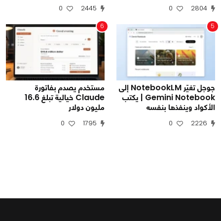
0
2445
0
2804
6
5
جوجل تغيّر NotebookLM إلى
مستخدم يصدم بفاتورة
Gemini Notebook | يكتب
Claude خيالية تبلغ 16.6
الأكواد وينفذها بنفسه
مليون دولار
0
1795
0
2226