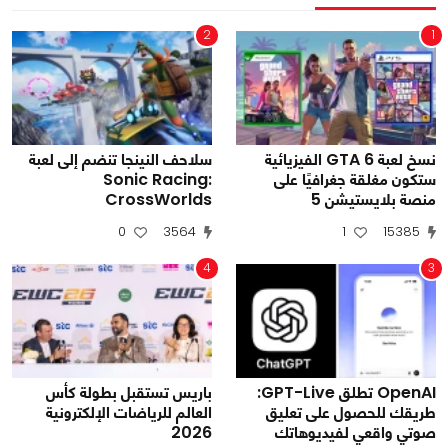
2
1
نسخ لعبة GTA 6 الفيزيائية
سلاحف النينجا تنضم إلى لعبة
ستكون مغلقة جغرافيًا على
Sonic Racing:
منصة بلايستيشن 5
CrossWorlds
0
3564
1
15385
4
3
OpenAI تطلق GPT-Live:
باريس تستقبل بطولة كأس
طريقك للحصول على تعليق
العالم للرياضات الإلكترونية
صوتي واقعي لفيديوهاتك
2026