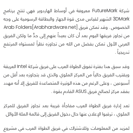
شركة FutureMark معروفة في أوساط الهاردوير فهي تنتج برنامج
3DMark الشهير لقياس مدى قوة الجهاز والبطاقة الرسومية على وجه
الخصوص . وقد تمكن فريق Arab Folders[Arabhardware.net]
من تجاوز فريقها اليوم بعد أن كان بعيداً عنهم إلى حدٍّ ما ولكن الفريق
العربي الأول تمكن بفضل من الله من تجاوزه نظراً لمستواه المرتفع
تدريجياً .
وقد سبق هذا بفترة تفوق الطواة العرب على فريق شركة Intel العريقة
ويقترب الفريق حالياً من المركز المئوي والذي قد يتجاوزه بعد أقل من
أسبوعين ، وعلى الرغم من هذه الوتيرة المتصاعدة للفريق إلا أنه مهدد
بفقد مركز لصالح فريق ASUS القادم بقوة .
تعد إدارة فريق الطواة العرب مفاجأة قريبة بعد تجاوز الفريق للمركز
المئوي ، ترقبوا الإعلان عنها حال دخول الفريق إلى قائمة المئة الأوائل
لمزيد من المعلومات وللاشتراك في فريق الطواة العرب في مشروع