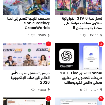
نسخ لعبة GTA 6 الفيزيائية
سلاحف النينجا تنضم إلى لعبة
ستكون مغلقة جغرافيًا على
Sonic Racing:
منصة بلايستيشن 5
CrossWorlds
0
3585
1
15420
4
3
OpenAI تطلق GPT-Live:
باريس تستقبل بطولة كأس
طريقك للحصول على تعليق
العالم للرياضات الإلكترونية
صوتي واقعي لفيديوهاتك
2026
0
2463
0
2825
6
5