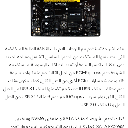
هذه الشريحة تستخدم مع اللوحات الام ذات التكلفة المالية المنخفضة
التي يبحث فيها المستخدم عن الدعم الأساسي لتشغيل معالجه الجديد
دون الاكتراث لكسر السرعة أو تعدد البطاقات الرسومية. ما ستقدمه
الشريحة دعم PCI-Express من الجيل الثالث مع منفذ واحد بسرعة
x16 ودعم 4 مسارات PCIe أخرى من الجيل الثاني, كما سيكون هناك
دعم مختلف لمنافذ USB الجديدة مع تضمنها لمنفذ USB 3.1 من الجيل
الثاني الذي يوفر سرعات 10Gbps مع دعم 6 منافذ USB 3.1 من الجيل
الأول و 6 منافذ USB 2.0.
كذلك تدعم الشريحة 4 منافذ SATA و منفذين NVMe ومنفذين
SATA Express. كما ذكرنا لن تدعم الشريحة كسر السرعة ولا تعدد