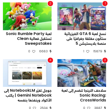
2
1
نسخ لعبة GTA 6 الفيزيائية
لعبة Sonic Rumble Party
ستكون مغلقة جغرافيًا على
تستقبل فعالية Clean
منصة بلايستيشن 5
Sweepstakes
0
6683
1
15879
4
3
سلاحف النينجا تنضم إلى لعبة
جوجل تغيّر NotebookLM إلى
Sonic Racing:
Gemini Notebook | يكتب
CrossWorlds
الأكواد وينفذها بنفسه
0
2504
0
3887