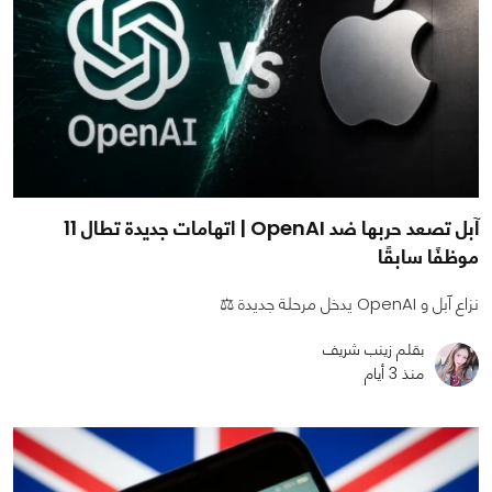
آبل تصعد حربها ضد OpenAI | اتهامات جديدة تطال 11
موظفًا سابقًا
نزاع آبل و OpenAI يدخل مرحلة جديدة ⚖️
بقلم زينب شريف
منذ 3 أيام