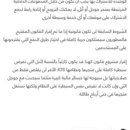
الوحيدة للاشتراك بها يجب أن تكون من خلال المدفوعات الداخلية
المرتبطة بمتجر جوجل أو أبل, لا يمكنك الترويج أو إتاحة رابط لدفع
الاشتراك على موقعك أو أي خدمة وسيطة أخرى.
الشروط السابقة لن تكون قانونية إذا ما تم إقرار القانون المقترح
فالمطورون سيمتلكون حرية كاملة في اختيار طرق الدفع التي يقترحونها
على المستخدمين.
إقرار مشروع قانون كهذا قد يكون كارثياً بالنسبة لأبل التي تفرض
سيطرة كاملة على متجرها ونظامها iOS. الأمر لن يقلص فقط من
صلاحياتها بل سيوجه لها خسائر مالية كبيرة مثلما سيحدث مع جوجل
التي وإن كانت لا تفرض نفس السيطرة على النظام ولكنها تستغل
متجرها في جني أرباح طائلة.