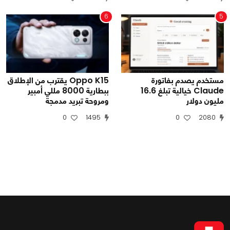
6
5
مستخدم يصدم بفاتورة
Oppo K15 يقترب من الإطلاق
Claude خيالية تبلغ 16.6
ببطارية 8000 مللي أمبير
مليون دولار
ومروحة تبريد مدمجة
0
1495
0
2080