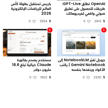
OpenAI تطلق GPT-Live:
باريس تستقبل بطولة كأس
طريقك للحصول على تعليق
العالم للرياضات الإلكترونية
2026
صوتي واقعي لفيديوهاتك
0
2554
0
2913
6
5
جوجل تغيّر NotebookLM إلى
مستخدم يصدم بفاتورة
Gemini Notebook | يكتب
Claude خيالية تبلغ 16.6
الأكواد وينفذها بنفسه
مليون دولار
0
1902
0
2330