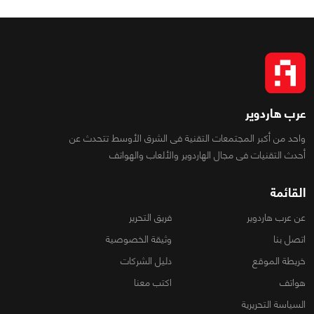
عرب هاردوير
واحد من أكبر المجتمعات التقنية فى الشرق الأوسط تتحدث عن
أحدث التقنيات فى مجال الهاردوير والألعاب والهواتف
القائمة
عن عرب هاردوير
فريق التحرير
اتصل بنا
وثيقة الخصوصية
خريطة الموقع
دليل الشركات
هواتف
اكتب معنا
السياسة التحريرية