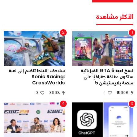
الأكثر مشاهدة
2
1
نسخ لعبة GTA 6 الفيزيائية
سلاحف النينجا تنضم إلى لعبة
Sonic Racing:
ستكون مغلقة جغرافيًا على
CrossWorlds
منصة بلايستيشن 5
0
3698
1
15608
4
3