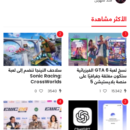
الأكثر مشاهدة
2
1
نسخ لعبة GTA 6 الفيزيائية
سلاحف النينجا تنضم إلى لعبة
ستكون مغلقة جغرافيًا على
Sonic Racing:
منصة بلايستيشن 5
CrossWorlds
0
3540
1
15342
4
3