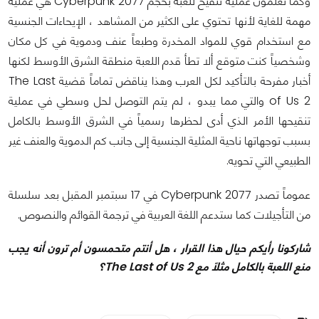
وكما تعلمون عملية تنقيح للعبة بحجم Cyberpunk 2077 هي عملية
مهمة للغاية لأنها تحتوي على الكثير من المشاهد ، الإيحاءات الجنسية
مع استخدام قوي للمواد المخدرة وطبعاً عنف ودموية في كل مكان
وشخصياً كنت متوقع ألا تطأ قدم اللعبة منطقة الشرق الأوسط لكنها
أخبار مفرحة بالتأكيد لكل العرب وهذا يناقض تماماً قضية The Last
of Us 2 والتي مما يبدو ، لم يتم التوصل لحل وسطي في عملية
تنقيحها الأمر الذي أدى لحظرها رسمياً في الشرق الأوسط بالكامل
بسبب توجهاتها ناحية المثلية الجنسية إلى جانب كم الدموية والعنف غير
الطبيعي التي تحويه.
عموماً تصدر Cyberpunk 2077 في 17 سبتمبر المقبل بعد سلسلة
من التأجيلات كما ستدعم اللغة العربية في ترجمة القوائم والنصوص.
شاركونا رأيكم حيال هذا القرار ، هل أنتم متحمسون أم ترون أنه يجب
منع اللعبة بالكامل مثلاً مع The Last of Us 2؟