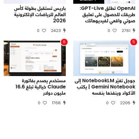
OpenAI تطلق GPT-Live:
باريس تستقبل بطولة كأس
طريقك للحصول على تعليق
العالم للرياضات الإلكترونية
صوتي واقعي لفيديوهاتك
2026
0
2423
0
2781
6
5
جوجل تغيّر NotebookLM إلى
مستخدم يصدم بفاتورة
Gemini Notebook | يكتب
Claude خيالية تبلغ 16.6
الأكواد وينفذها بنفسه
مليون دولار
0
1768
0
2206