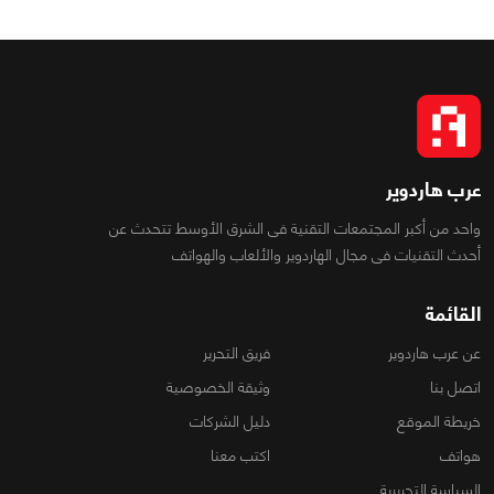
عرب هاردوير
واحد من أكبر المجتمعات التقنية فى الشرق الأوسط تتحدث عن
أحدث التقنيات فى مجال الهاردوير والألعاب والهواتف
القائمة
عن عرب هاردوير
فريق التحرير
اتصل بنا
وثيقة الخصوصية
خريطة الموقع
دليل الشركات
هواتف
اكتب معنا
السياسة التحريرية