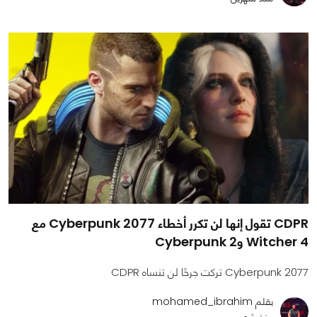
CDPR تقول إنها لن تكرر أخطاء Cyberpunk 2077 مع
Witcher 4 وCyberpunk 2
Cyberpunk 2077 تركت جرحًا لن تنساه CDPR
بقلم mohamed_ibrahim
منذ شهرين