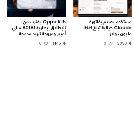
مستخدم يصدم بفاتورة
Oppo K15 يقترب من
Claude خيالية تبلغ 16.6
الإطلاق ببطارية 8000 مللي
مليون دولار
أمبير ومروحة تبريد مدمجة
0
1445
0
2030