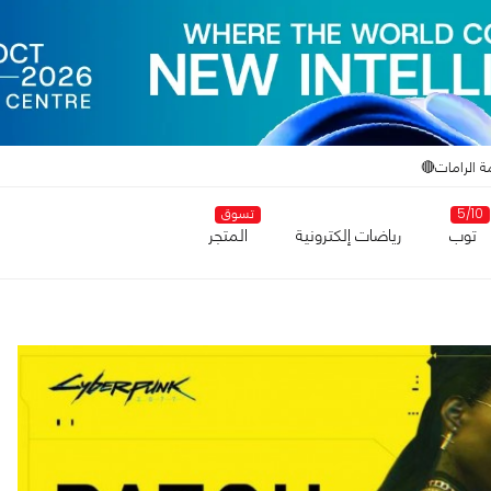
ة الرامات🔴
5/10
تسوق
توب
رياضات إلكترونية
المتجر