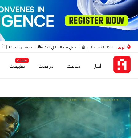
ترند
الذكاء الاصطناعي 🤖
دليل بناء المنازل الذكية🛖
صيف وتبريد ❄️
أزم
مُحدّث
أخبار
مقالات
مراجعات
تطبيقات