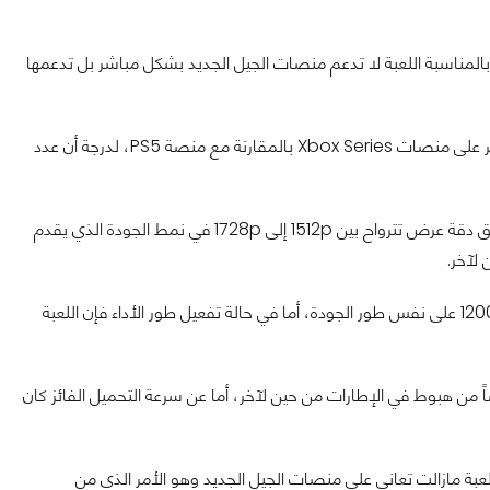
 وبالمناسبة اللعبة لا تدعم منصات الجيل الجديد بشكل مباشر بل تدعمها
أول ما يمكن ملاحظته هو أن عدد الشخصيات الغير قابلة للعب أكثر بكثير على منصات Xbox Series بالمقارنة مع منصة PS5، لدرجة أن عدد
ثانياً بالنسبة لدقة العرض فإن منصة Xbox Series X تمكنت من تحقيق دقة عرض تترواح بين 1512p إلى 1728p في نمط الجودة الذي يقدم
أما منصة PS5 فحققت دقة عرض أقل حيث تراوحت بين 972p إلى 1200p على نفس طور الجودة، أما في حالة تفعيل طور الأداء فإن اللعبة
ستقراراً ولكنها عانت أيضاً من هبوط في الإطارات من حين لآخر، أما عن سرعة التحميل الفائز كان
عبة مازالت تعاني على منصات الجيل الجديد وهو الأمر الذي من