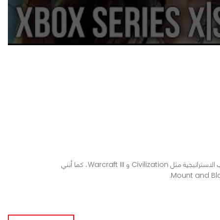
محرر ومراجع ألعاب في عرب هاردوير، أعشق الألعاب الاستراتيجية مثل Civilization و Warcraft III، كما أنني