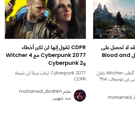
The Witcher قد لا تحصل على
CDPR تقول إنها لن تكرر أخطاء
توسعات ضخمة مثل Blood and
Cyberpunk 2077 مع Witcher 4
وCyberpunk 2
CDPRتخطط لإصدار 3 ألعاب Witcher خلال
Cyberpunk 2077 تركت جرحًا لن تنساه
6 سنوات ولهذا قد تتخلى عن توسعات The
CDPR
بقلم mohamed_ibrahim
منذ شهرين