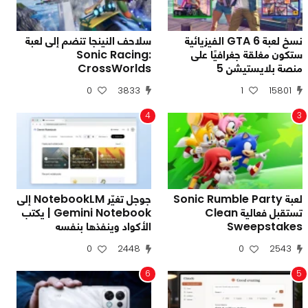
نسخ لعبة GTA 6 الفيزيائية
سلاحف النينجا تنضم إلى لعبة
ستكون مغلقة جغرافيًا على
Sonic Racing:
منصة بلايستيشن 5
CrossWorlds
0
3833
1
15801
4
3
لعبة Sonic Rumble Party
جوجل تغيّر NotebookLM إلى
تستقبل فعالية Clean
Gemini Notebook | يكتب
Sweepstakes
الأكواد وينفذها بنفسه
0
2448
0
2543
6
5