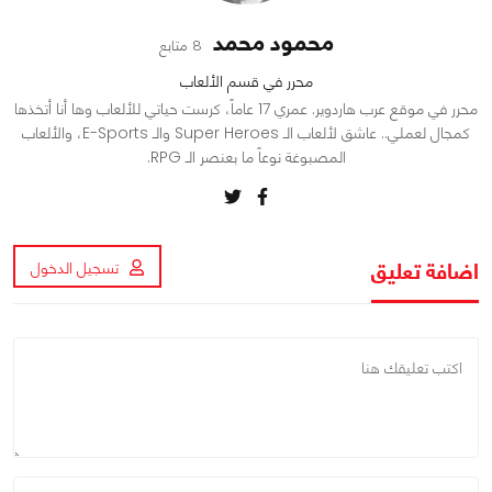
محمود محمد
8 متابع
محرر في قسم الألعاب
محرر في موقع عرب هاردوير. عمري 17 عاماً، كرست حياتي للألعاب وها أنا أتخذها
كمجال لعملي.. عاشق لألعاب الـ Super Heroes والـ E-Sports، والألعاب
المصبوغة نوعاً ما بعنصر الـ RPG.
اضافة تعليق
تسجيل الدخول