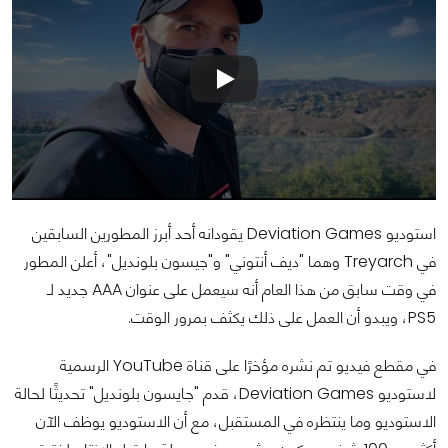
استوديو Deviation Games يقودانه أحد أبرز المطورين السابقين
في Treyarch وهما "ديف أنتوني" و"جيسون بلونديل"، أعلن المطور
في وقت سابق من هذا العام أنه سيعمل على عنوان AAA جديد لـ
PS5، ويبدو أن العمل على ذلك يكثف بمرور الوقت.
في مقطع فيديو تم نشره مؤخرًا على قناة YouTube الرسمية
لاستوديو Deviation Games، قدم "جايسون بلونديل" تحديثًا لحالة
الاستوديو وما ينتظره في المستقبل، مع أن الاستوديو يوظف الآن