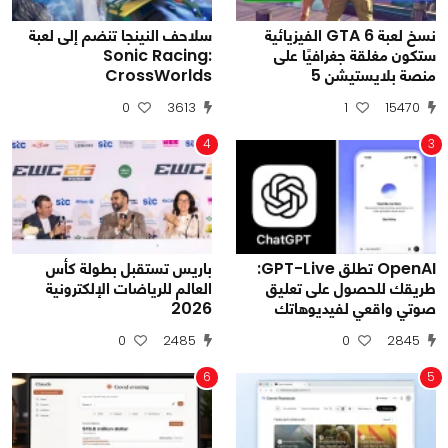
نسخ لعبة GTA 6 الفيزيائية
سلاحف النينجا تنضم إلى لعبة
ستكون مغلقة جغرافيًا على
Sonic Racing:
منصة بلايستيشن 5
CrossWorlds
0
3613
1
15470
4
3
OpenAI تطلق GPT-Live:
باريس تستقبل بطولة كأس
طريقك للحصول على تعليق
العالم للرياضات الإلكترونية
صوتي واقعي لفيديوهاتك
2026
0
2485
0
2845
6
5