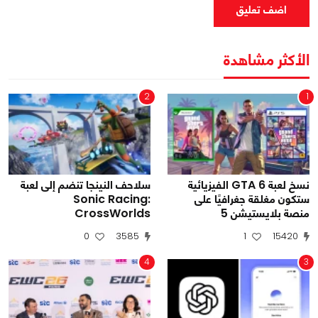
اضف تعليق
الأكثر مشاهدة
2
1
نسخ لعبة GTA 6 الفيزيائية
سلاحف النينجا تنضم إلى لعبة
ستكون مغلقة جغرافيًا على
Sonic Racing:
منصة بلايستيشن 5
CrossWorlds
0
3585
1
15420
4
3