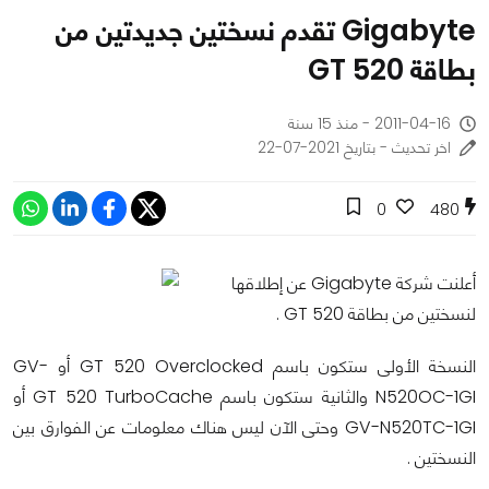
Gigabyte تقدم نسختين جديدتين من
بطاقة GT 520
2011-04-16 - منذ 15 سنة
اخر تحديث - بتاريخ 2021-07-22
0
480
أعلنت شركة Gigabyte عن إطلاقها
لنسختين من بطاقة GT 520 .
النسخة الأولى ستكون باسم GT 520 Overclocked أو GV-
N520OC-1GI والثانية ستكون باسم GT 520 TurboCache أو
GV-N520TC-1GI وحتى الآن ليس هناك معلومات عن الفوارق بين
النسختين .