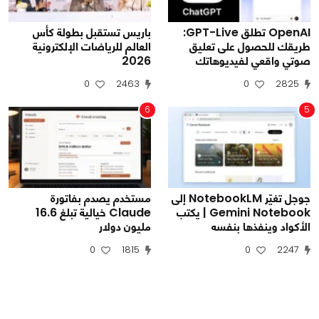
OpenAI تطلق GPT-Live:
باريس تستقبل بطولة كأس
طريقك للحصول على تعليق
العالم للرياضات الإلكترونية
صوتي واقعي لفيديوهاتك
2026
0
2463
0
2825
6
5
جوجل تغيّر NotebookLM إلى
مستخدم يصدم بفاتورة
Gemini Notebook | يكتب
Claude خيالية تبلغ 16.6
الأكواد وينفذها بنفسه
مليون دولار
0
1815
0
2247