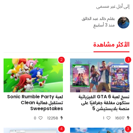
إلى أجل غير مسمى
بقلم خالد عبد الخالق
منذ 3 أسابيع
الأكثر مشاهدة
2
1
نسخ لعبة GTA 6 الفيزيائية
لعبة Sonic Rumble Party
ستكون مغلقة جغرافيًا على
تستقبل فعالية Clean
منصة بلايستيشن 5
Sweepstakes
0
12258
1
16017
4
3