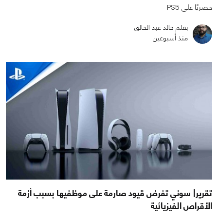
حصريًا على PS5
بقلم خالد عبد الخالق
منذ أسبوعين
تقرير| سوني تفرض قيود صارمة على موظفيها بسبب أزمة
الأقراص الفيزيائية