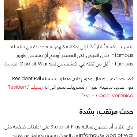
التسريب نفسه أشار أيضًا إلى إمكانية ظهور لعبة جديدة من سلسلة
Infamous خلال العرض. لكن المصدر أوضح أن ثقته في ظهور
Infamous أقل من ثقته في الكشف عن لعبة God of War الجديدة.
كما تحدث عن احتمال وجود إعلان متعلق بسلسلة Resident Evil،
دون تحديد ماهيته، غير أن التسريبات تشير إلى أنه
ريميك "Resident
.
Evil – Code: Veronica"
حدث مرتقب، بشدة
يرى التقرير أن حصول فعالية State of Play على إعلانات ضخمة مثل
God of War وInfamous في الوقت نفسه يبدو أمرًا غير معتاد