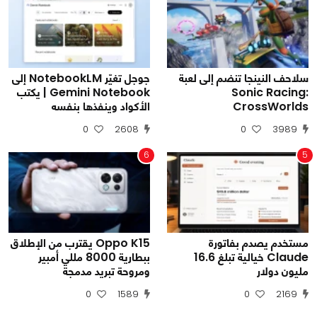
سلاحف النينجا تنضم إلى لعبة
جوجل تغيّر NotebookLM إلى
Sonic Racing:
Gemini Notebook | يكتب
CrossWorlds
الأكواد وينفذها بنفسه
0
2608
0
3989
6
5
مستخدم يصدم بفاتورة
Oppo K15 يقترب من الإطلاق
Claude خيالية تبلغ 16.6
ببطارية 8000 مللي أمبير
مليون دولار
ومروحة تبريد مدمجة
0
1589
0
2169