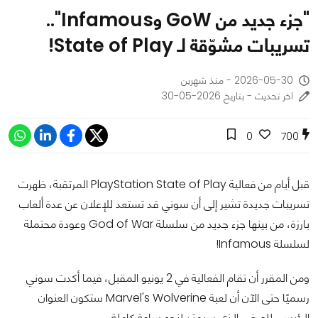
"جزء جديد من GoW وInfamous"..
تسريبات مشوّقة لـ State of Play!
2026-05-30 - منذ شهرين
اخر تحديث - بتاريخ 2026-05-30
0
700
قبل أيام من فعالية PlayStation State of Play المرتقبة، ظهرت
تسريبات جديدة تشير إلى أن سوني قد تستعد للإعلان عن عدة ألعاب
بارزة، من بينها جزء جديد من سلسلة God of War وعودة محتملة
لسلسلة Infamous!
ومن المقرر أن تقام الفعالية في 2 يونيو المقبل، فيما أكدت سوني
رسميًا حتى الآن أن لعبة Marvel's Wolverine ستكون العنوان
الرئيسي للعرض الذي سيمتد لنحو ساعة كاملة.