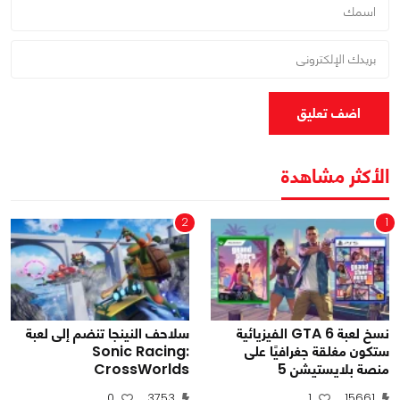
اضف تعليق
الأكثر مشاهدة
2
1
نسخ لعبة GTA 6 الفيزيائية
سلاحف النينجا تنضم إلى لعبة
ستكون مغلقة جغرافيًا على
Sonic Racing:
منصة بلايستيشن 5
CrossWorlds
0
3753
1
15661