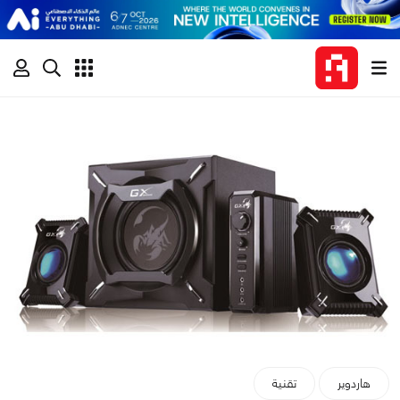
هاردوير
تقنية