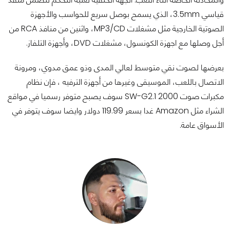
قياسي 3.5mm، الذي يسمح بوصل سريع للحواسب والأجهزة
الصوتية الخارجية مثل مشغلات MP3/CD، واثنين من منافذ RCA من
أجل وصلها مع اجهزة الكونسول، مشغلات DVD، وأجهزة التلفاز.
بعرضها لصوت نقي متوسط لعالي المدى وذو عمق مدوي، ومرونة
الاتصال باللعب، الموسيقى وغيرها من أجهزة الترفيه ، فإن نظام
مكبرات صوت SW-G2.1 2000 سوف يصبح متوفر رسميا في مواقع
الشراء مثل Amazon غدا بسعر 119.99 دولار وايضا سوف يتوفر في
الأسواق عامة.