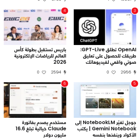
4
3
OpenAI تطلق GPT-Live:
باريس تستقبل بطولة كأس
طريقك للحصول على تعليق
العالم للرياضات الإلكترونية
صوتي واقعي لفيديوهاتك
2026
0
2594
0
2956
6
5
جوجل تغيّر NotebookLM إلى
مستخدم يصدم بفاتورة
Gemini Notebook | يكتب
Claude خيالية تبلغ 16.6
الأكواد وينفذها بنفسه
مليون دولار