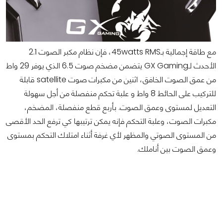
مع طاقة إجمالية بـ45watts RMS، فإن نظام مكبر الصوت 2.1
الأحدث لـGX Gaming يتضمن مضخم صوت 6.5 الذي يوفر 29 واط
من عمق الصوت الخافق، اثنين من مكبرات صوت satellite قابلة
للتركيب على الحائط 8 واط و علبة تحكم منفصلة من أجل سهولة
التعديل لمستوى وعمق الصوت. بأربع قطع منفصلة، المضخم،
مكبرات الصوت، وعلبة التحكم فإنه يمكن ترتيبها كي ترفع الحد الأقصى
من المستوى الصوتي والمظهر لأي غرفة أثناء امتلاك التحكم بمستوى
وعمق الصوت بين أناملك.