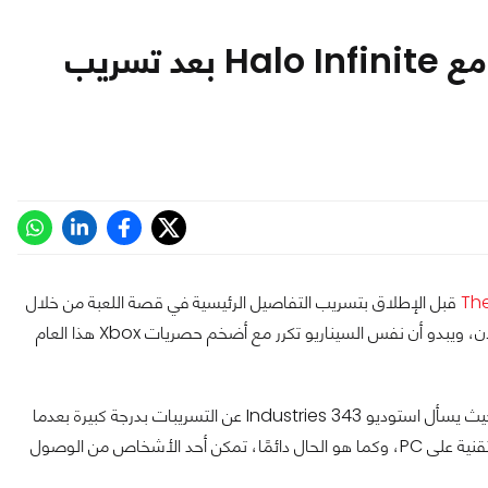
سيناريو The Last of Us 2 يتكرر مع Halo Infinite بعد تسريب
The
قبل الإطلاق بتسريب التفاصيل الرئيسية في قصة اللعبة من خلال
مجموعة من العروض التي لم يتم الكشف عن مصدرها الرئيسي حتى الآن، ويبدو أن نفس السيناريو تكرر مع أضخم حصريات Xbox هذا العام
ما حدث مع Halo Infinite لا يتطابق مع The Last of Us Part 2، حيث يسأل استوديو 343 Industries عن التسريبات بدرجة كبيرة بعدما
قام بإدراج مجموعة من الأحداث المتعلقة بالقصة في نسخة المعاينة التقنية على PC، وكما هو الحال دائمًا، تمكن أحد الأشخاص من الوصول