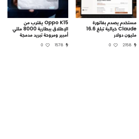
مستخدم يصدم بفاتورة
Oppo K15 يقترب من
Claude خيالية تبلغ 16.6
الإطلاق ببطارية 8000 مللي
مليون دولار
أمبير ومروحة تبريد مدمجة
0
1578
0
2158