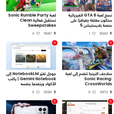
نسخ لعبة GTA 6 الفيزيائية
لعبة Sonic Rumble Party
ستكون مغلقة جغرافيًا على
تستقبل فعالية Clean
منصة بلايستيشن 5
Sweepstakes
0
11587
1
16001
4
3
سلاحف النينجا تنضم إلى لعبة
جوجل تغيّر NotebookLM إلى
Sonic Racing:
Gemini Notebook | يكتب
CrossWorlds
الأكواد وينفذها بنفسه
0
2590
0
3972
6
5