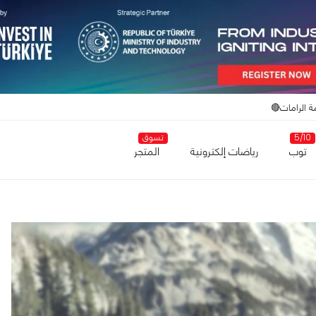
ة الرامات🔴
5/10
تسوق
توب
رياضات إلكترونية
المتجر