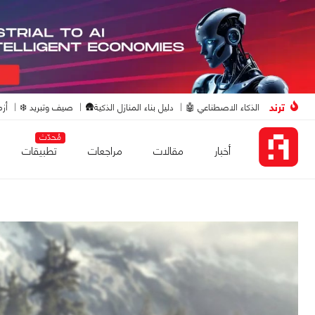
ترند
الذكاء الاصطناعي 🤖
دليل بناء المنازل الذكية🛖
صيف وتبريد ❄️
أزم
مُحدّث
أخبار
مقالات
مراجعات
تطبيقات