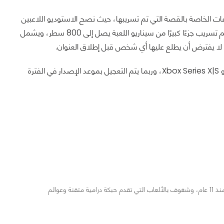
 الخاصة بالقصة التي تم تسريبها، حيث نصح الاستوديو اللاعبين
بتجنب التسريبات وعدم مشاركتها مع الآخرين، ولكن في حقيقة الأمر، تم تسريب جزءًا كبيرًا من سيناريو اللعبة يصل إلى 800 سطر، ويشمل
ي لا يفترض أن يطلع عليها أي شخص قبل إطلاق العنوان.
Halo Infinite تأتينا في وقت لاحق هذا العام على PC و Xbox One و Xbox Series X|S، وربما يتم التعجيل بموعد الإصدار في الفترة
مراجع ومحرر لأخبار ألعاب الفيديو والمجال التقني منذ 11 عام، وشغوف بالألعاب التي تقدم حبكة درامية متقنة وعوالم