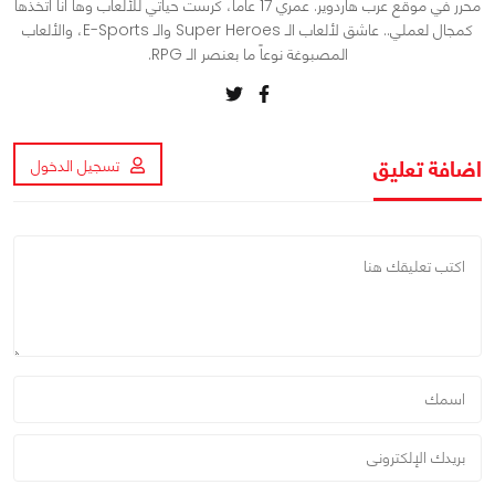
محرر في موقع عرب هاردوير. عمري 17 عاماً، كرست حياتي للألعاب وها أنا أتخذها
كمجال لعملي.. عاشق لألعاب الـ Super Heroes والـ E-Sports، والألعاب
المصبوغة نوعاً ما بعنصر الـ RPG.
اضافة تعليق
تسجيل الدخول