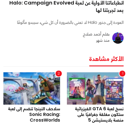
انطباعاتنا الأولية عن لعبة Halo: Campaign Evolved
بعد تجربتنا لها
العودة إلى جذور Halo لا تعني بالضرورة أن كل شيء سيبدو مألوفًا
بقلم أحمد صلاح
منذ شهر
الأكثر مشاهدة
2
1
نسخ لعبة GTA 6 الفيزيائية
سلاحف النينجا تنضم إلى لعبة
ستكون مغلقة جغرافيًا على
Sonic Racing:
منصة بلايستيشن 5
CrossWorlds