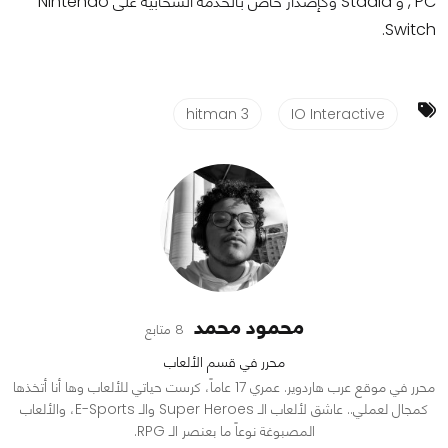
, PC و Stadia وكإصدار خاص بالخدمة السحابية على Nintendo
Switch.
hitman 3
IO Interactive
محمود محمد
8 متابع
محرر في قسم الألعاب
محرر في موقع عرب هاردوير. عمري 17 عاماً، كرست حياتي للألعاب وها أنا أتخذها
كمجال لعملي.. عاشق لألعاب الـ Super Heroes والـ E-Sports، والألعاب
المصبوغة نوعاً ما بعنصر الـ RPG.