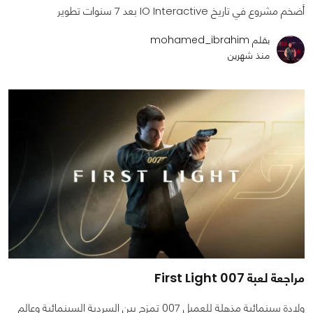
أضخم مشروع في تاريخ IO Interactive بعد 7 سنوات تطوير
بقلم mohamed_ibrahim
منذ شهرين
مراجعة لعبة 007 First Light
ولادة سينمائية مذهلة للعميل 007 تمزج بين السردية السينمائية وعالم