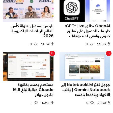
OpenAI تطلق GPT-Live:
باريس تستقبل بطولة كأس
طريقك للحصول على تعليق
العالم للرياضات الإلكترونية
صوتي واقعي لفيديوهاتك
2026
0
2604
0
2966
6
5
جوجل تغيّر NotebookLM إلى
مستخدم يصدم بفاتورة
Gemini Notebook | يكتب
Claude خيالية تبلغ 16.6
الأكواد وينفذها بنفسه
مليون دولار
0
1964
0
2380