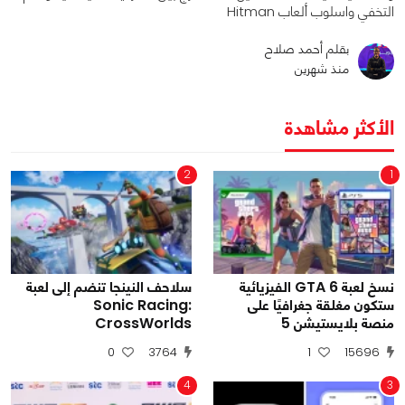
التخفي واسلوب ألعاب Hitman
بقلم أحمد صلاح
منذ شهرين
الأكثر مشاهدة
2
1
نسخ لعبة GTA 6 الفيزيائية
سلاحف النينجا تنضم إلى لعبة
ستكون مغلقة جغرافيًا على
Sonic Racing:
منصة بلايستيشن 5
CrossWorlds
0
3764
1
15696
4
3