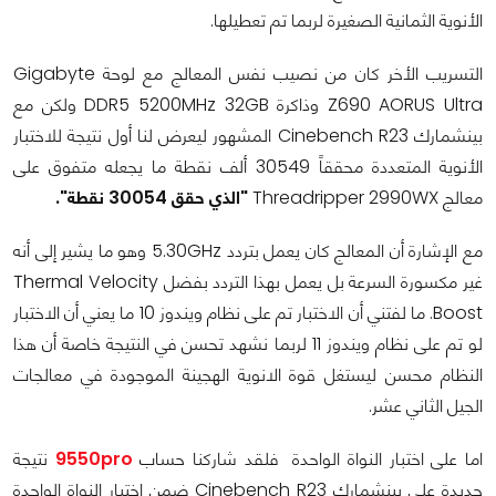
الأنوية الثمانية الصغيرة لربما تم تعطيلها.
التسريب الأخر كان من نصيب نفس المعالج مع لوحة Gigabyte
Z690 AORUS Ultra وذاكرة DDR5 5200MHz 32GB ولكن مع
بينشمارك Cinebench R23 المشهور ليعرض لنا أول نتيجة للاختبار
الأنوية المتعددة محققاً 30549 ألف نقطة ما يجعله متفوق على
معالج Threadripper 2990WX
"الذي حقق 30054 نقطة".
مع الإشارة أن المعالج كان يعمل بتردد 5.30GHz وهو ما يشير إلى أنه
غير مكسورة السرعة بل يعمل بهذا التردد بفضل Thermal Velocity
Boost. ما لفتني أن الاختبار تم على نظام ويندوز 10 ما يعني أن الاختبار
لو تم على نظام ويندوز 11 لربما نشهد تحسن في النتيجة خاصة أن هذا
النظام محسن ليستغل قوة الانوية الهجينة الموجودة في معالجات
الجيل الثاني عشر.
اما على اختبار النواة الواحدة فلقد شاركنا حساب
9550pro
نتيجة
جديدة على بينشمارك Cinebench R23 ضمن اختبار النواة الواحدة