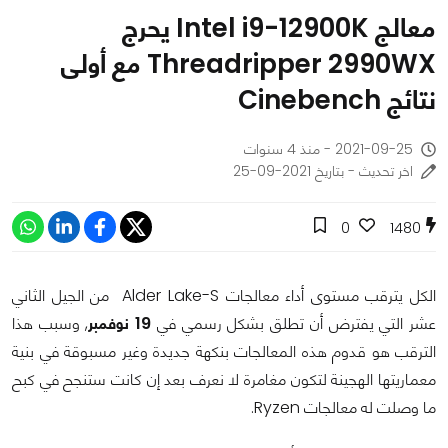
معالج Intel i9-12900K يحرج
Threadripper 2990WX مع أولى
نتائج Cinebench
2021-09-25 - منذ 4 سنوات
اخر تحديث - بتاريخ 2021-09-25
0
1480
الكل يترقب مستوى أداء معالجات Alder Lake-S من الجيل الثاني
عشر التي يفترض أن تطلق بشكل رسمي في
19 نوفمبر
, وسبب هذا
الترقب هو قدوم هذه المعالجات بنكهة جديدة وغير مسبوقة في بنية
معماريتها الهجينة لتكون مغامرة لا نعرف بعد إن كانت ستنجح في كبح
ما وصلت له معالجات Ryzen.