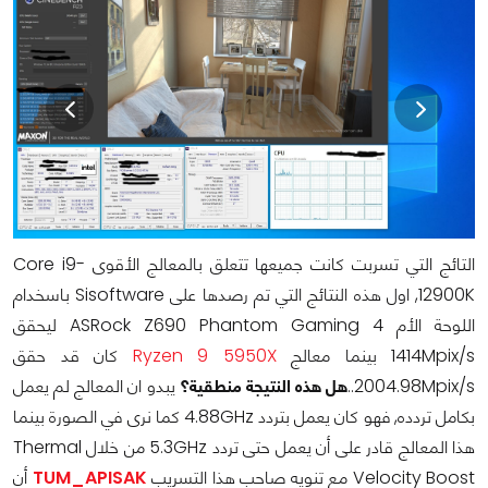
التائج التي تسربت كانت جميعها تتعلق بالمعالج الأقوى Core i9-
12900K, اول هذه النتائج التي تم رصدها على Sisoftware باسخدام
اللوحة الأم ASRock Z690 Phantom Gaming 4 ليحقق
1414Mpix/s بينما معالج
Ryzen 9 5950X
كان قد حقق
2004.98Mpix/s..
هل هذه النتيجة منطقية؟
يبدو ان المعالج لم يعمل
بكامل تردده, فهو كان يعمل بتردد 4.88GHz كما نرى في الصورة بينما
هذا المعالج قادر على أن يعمل حتى تردد 5.3GHz من خلال Thermal
Velocity Boost مع تنويه صاحب هذا التسريب
TUM_APISAK
أن