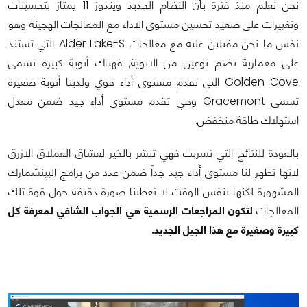
نحن نعلم منذ فترة بأن النظام الجديد ويندوز 11 يمتاز بتحسينات
وتغييرات على صعيد تحسين مستوى الاداء مع المعالجات الهجينة وهو
نفس ما نحن مقبلين عليه مع معالجات Alder Lake-S التي تستند
على معمارية تضم نوعين من الانوية, فهناك أنوية كبيرة تسمى
Golden Cove التي تقدم مستوى أداء قوي ولدينا أنوية صغيرة
تسمى Gracemont وهي تقدم مستوى أداء جيد ضمن معدل
استهلاك طاقة منخفض.
بالعودة للنتائج التي تسربت فهي تبشر بالخير لعشاق العملاق الازرق
لانها تظهر لنا مستوى أداء جيد جداً ضمن عدد من برامج البينشمارك
المشهورة لكنها بنفس الوقت لا تعطينا صورة دقيقة حول قوة تلك
المعالجات
لتكون المراجعات الرسمية هي الجواب الشافي لمعرفة كل
كبيرة وصغيرة مع هذا الجيل الجديد.