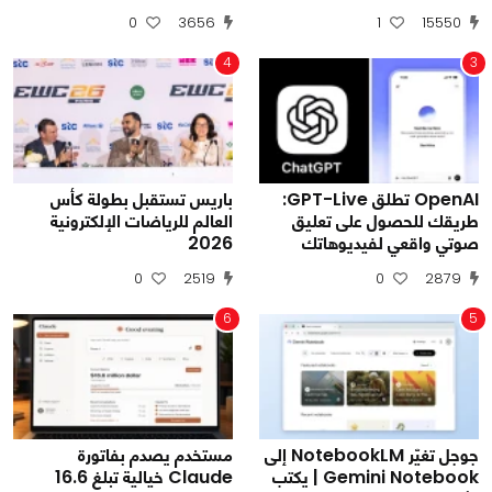
0
3656
1
15550
4
3
OpenAI تطلق GPT-Live:
باريس تستقبل بطولة كأس
طريقك للحصول على تعليق
العالم للرياضات الإلكترونية
صوتي واقعي لفيديوهاتك
2026
0
2519
0
2879
6
5
جوجل تغيّر NotebookLM إلى
مستخدم يصدم بفاتورة
Gemini Notebook | يكتب
Claude خيالية تبلغ 16.6