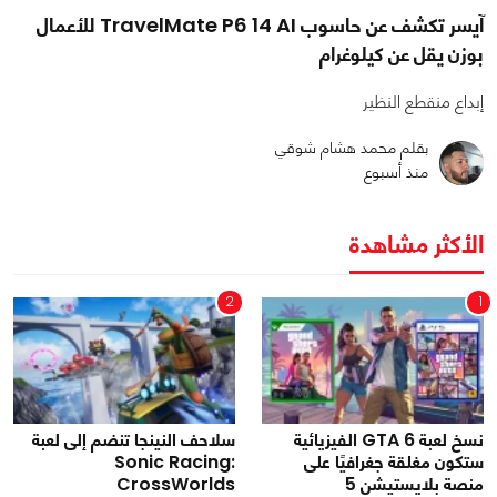
آيسر تكشف عن حاسوب TravelMate P6 14 AI للأعمال
بوزن يقل عن كيلوغرام
إبداع منقطع النظير
بقلم محمد هشام شوقي
منذ أسبوع
الأكثر مشاهدة
2
1
نسخ لعبة GTA 6 الفيزيائية
سلاحف النينجا تنضم إلى لعبة
ستكون مغلقة جغرافيًا على
Sonic Racing:
منصة بلايستيشن 5
CrossWorlds