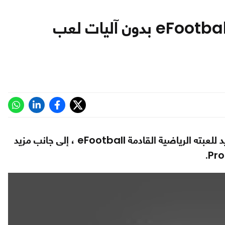
الكشف عن تفاصيل أسلوب لعب eFootball بدون آليات لعب
قام مطور PES منذ فترة طويلة بإطلاق مقطع دعائي جديد للعبته الرياضية القادمة eFootball ، إلى جانب مزيد