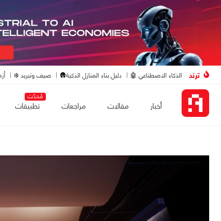
ترند
الذكاء الاصطناعي 🤖
دليل بناء المنازل الذكية🛖
صيف وتبريد ❄️
أزم
مُحدّث
أخبار
مقالات
مراجعات
تطبيقات