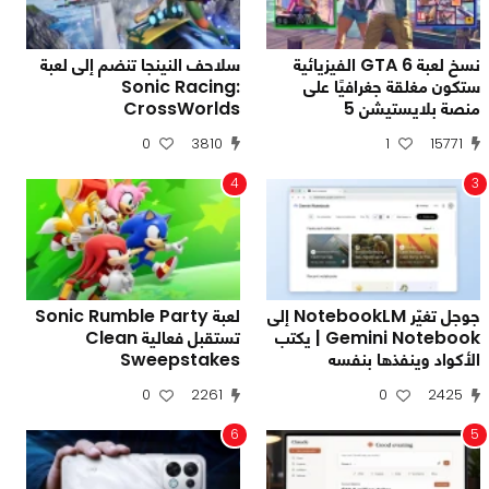
نسخ لعبة GTA 6 الفيزيائية
سلاحف النينجا تنضم إلى لعبة
ستكون مغلقة جغرافيًا على
Sonic Racing:
منصة بلايستيشن 5
CrossWorlds
0
3810
1
15771
4
3
جوجل تغيّر NotebookLM إلى
لعبة Sonic Rumble Party
Gemini Notebook | يكتب
تستقبل فعالية Clean
الأكواد وينفذها بنفسه
Sweepstakes
0
2261
0
2425
6
5