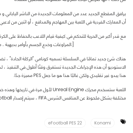
يرافق المقطع الجديد عدد من المعلومات الجديدة من الناشر الياباني و 
أن المعارك الفردية في اللعبة بين المهاجم والمدافع ، أو اثنين من لاع
المراوغات وخدع الجسم بأوامر بديهية .. معًا ، سنضمن أن تقدم كل مبارزة لحظة مثيرة لكل من المهاجم والمدافع.]
هناك شئ جديد تمامًا في السلسلة تسميه كونامي "الركلة الحادة" ، ت
الاستوديو أن هذه الإجراءات الجديدة تستغرق وقتًا أطول في التنفيذ ، لذا 
هذا يبدو غير تقليدي ولكن غالبًا هذا هو ما جعل PES مميزة جدًا.
مختلفة بشكل ملحوظ عن المنافس الشرس FIFA ، سيتم إصدار eFootball هذا الخريف على PS5 و Xbox Series X و PS4 و Xbox One.
eFootball PES 22
Konami