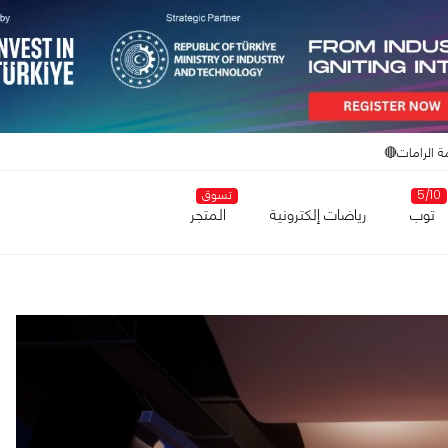
ة الرامات🔴
5/10
تسوق
توب
رياضات إلكترونية
المتجر