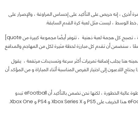
مرة أخرى ، إنه حريص على التأكيد على إحساس المراوغة ، والإصرار على
بي خط الوسط ، ليست مثل لعبة كرة القدم السابقة.
[quote مع قدر أكبر من الحرية للتحكم في كيفية قيام اللاعب بالحفاظ على الكرة ، تصبح كل هجمة لعبة ذهنية ، تتوفر أيضًا مجموعة كبيرة من
ضمينه هنا يجلب إضافة تمريرات أكثر سرعة وتسديدات مرتفعة ، يقول
يحتاج اللاعبون إلى اختيار الفرص المناسبة أثناء المباراة و من المؤكد أن
اللعبة ستسخدم محرك Unreal Engine لأول مرة في تاريخها وهذه خطوة عالية الخطورة ، لكنها نحن نضمن بالتأكيد أن eFootball تبدو