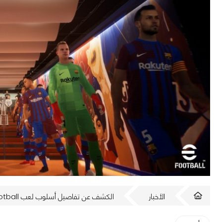
الأخبار
الكشف عن تفاصيل أسلوب لعب eFootball بدون آليات لعب اساسية عند الإطلاق!