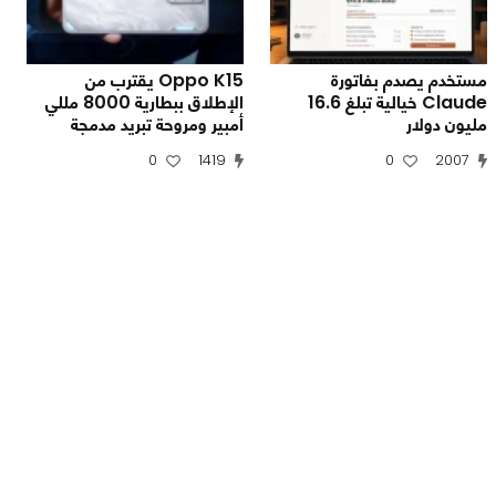
مستخدم يصدم بفاتورة
Oppo K15 يقترب من
Claude خيالية تبلغ 16.6
الإطلاق ببطارية 8000 مللي
مليون دولار
أمبير ومروحة تبريد مدمجة
0
1419
0
2007