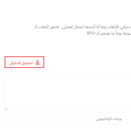
اردوير. عمري 17 عاماً، كرست حياتي للألعاب وها أنا أتخذها كمجال لعملي.. عاشق لألعاب الـ
تسجيل الدخول