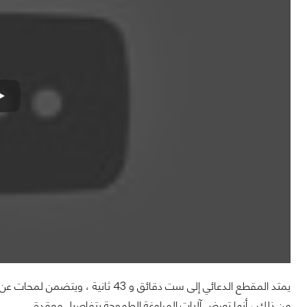
يمتد المقطع الدعائي إلى ست دقائق و 3
من ذلك ، أنها تعرض آليات المراوغة الطموحة بتفاصيل معقدة.