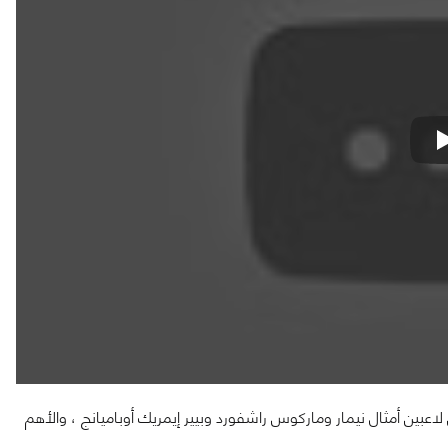
4 ثانية ، ويتضمن لمحات عن لاعبين أمثال نيمار وماركوس راشفورد وبيير إيمريك أوباميانج ، والأهم