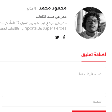
محمود محمد
8 متابع
محرر في قسم الألعاب
محرر في موقع عرب ه
Super Heroes والـ E-Sports، والألعاب المصبوغة نوعاً ما بعنصر الـ RPG.
اضافة تعليق