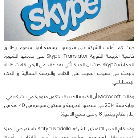
حيث كما أعلنت الشركة على مدونتها الرسمية أنها ستقوم بإطلاق
خاصية الترجمة الفورية Skype Translator على خدمتها الشهيرة
للمحادثة Skype حيث ان الميزة تأتي بعد عقد من الزمن قامت خلاله
بالبحث في تقنيات التعرف على الكلام والترجمة التلقائية و الذكاء
الإصطناعي.
وقالت Microsoft أن الخدمة الجديدة ستكون متوفرة من الشركة في
نهاية سنة 2014 في نسختها التجريبية و ستكون متوفرة في 40 لغة في
إطار نظام ويندوز 8 و على جميع الأجهزة
وقد قام المدير التنفيذي للشركة Satya Nadella باستعراض الميزة
الجديدة خلال لقاء ضمن مؤتمر عقد يوم أمس الثلاثاء في أميركا