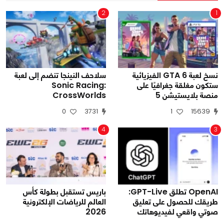
2
1
نسخ لعبة GTA 6 الفيزيائية
سلاحف النينجا تنضم إلى لعبة
ستكون مغلقة جغرافيًا على
Sonic Racing:
منصة بلايستيشن 5
CrossWorlds
0
3731
1
15639
4
3
OpenAI تطلق GPT-Live:
باريس تستقبل بطولة كأس
طريقك للحصول على تعليق
العالم للرياضات الإلكترونية
صوتي واقعي لفيديوهاتك
2026