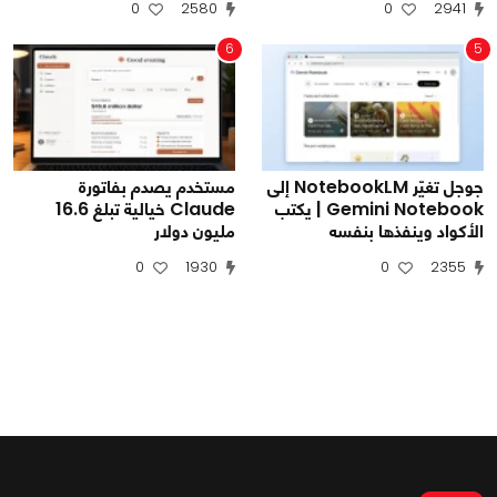
0
2580
0
2941
6
5
جوجل تغيّر NotebookLM إلى
مستخدم يصدم بفاتورة
Gemini Notebook | يكتب
Claude خيالية تبلغ 16.6
الأكواد وينفذها بنفسه
مليون دولار
0
1930
0
2355