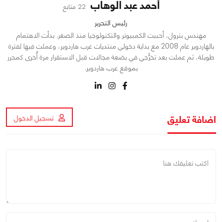
أحمد عبد الوهاب
22 متابع
رئيس التحرير
مهندس بترول، أحببت الكمبيوتر والتكنولوجيا منذ الصغر. بدأت الاهتمام
بالهاردوير عام 2008 مع بداية دخولي منتديات عرب هاردوير، وعملت فيها لفترة
طويلة، ثم عملت بعد تخرُّجي في بضعة مجالات قبل الاستقرار مرة أُخرى كمحرر
بموقع عرب هاردوير.
اضافة تعليق
تسجيل الدخول