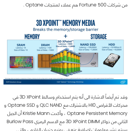
من شركات Fortune 500 هم عملاء لمنتجات Optane .
وقد تم أيضاً الاشارة الى أنه يتم استخدام وسائط 3D XPoint في
محركات الأقراص H10 بالاشتراك مع QLC NAND و Optane SSD و
Optane Persistent Memory ، وأكدت Kristie Mann أن الجيل
الثاني من ذواكر 3D XPoint DIMM مع الاسم الرمزي Burlow Pass
سيتم نشر معلومات إضافية عنه في يونيو حزيران القادم ، والتي