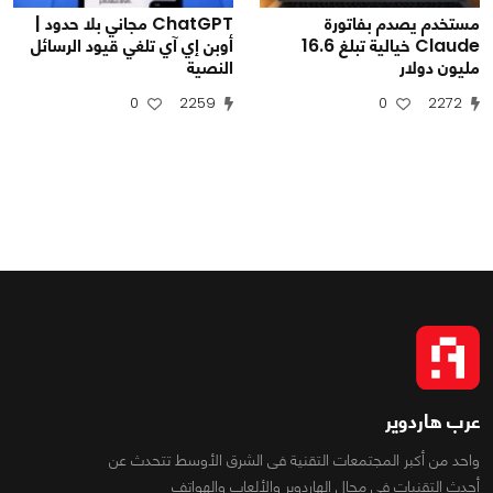
مستخدم يصدم بفاتورة
ChatGPT مجاني بلا حدود |
Claude خيالية تبلغ 16.6
أوبن إي آي تلغي قيود الرسائل
مليون دولار
النصية
0
2259
0
2272
عرب هاردوير
واحد من أكبر المجتمعات التقنية فى الشرق الأوسط تتحدث عن
أحدث التقنيات فى مجال الهاردوير والألعاب والهواتف