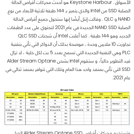
الأسواق . Keystone Harbour هو أحدث محركات أقراص الحالة
الصلبة SSD من Intel والذي يتميز بـ 144 طبقة ثلاثية الأبعاد من نوع
NAND و QLC . وقالت إنتل أيضًا إنها ستحول جميع أقراص الحالة
الصلبة NAND SSD الجديدة في عام 2021 لتحتوي على عدد الطبقات
الجديد وهو 144 طبقة . كما أعلنت Intel أن شحنات QLC SSD
تجاوزت 10 ملايين وحدة ، موضحة بذلك أن الذواكر التي تأتي بتقنية
PLC وهي التقنية الجديدة التي تسمح بعدد 5 بت لكل خلية ، لا تزال
قيد التطوير حالياً، و ستقوم Intel بشحن Alder Stream Optane
SSD التي تأتي بمنفذ واحد هذا العام وتلك التي تتوافر بمنفذ ثنائي في
عام 2021.
وتستخدم محركات أقراص Alder Stream Optane SSD الجيل