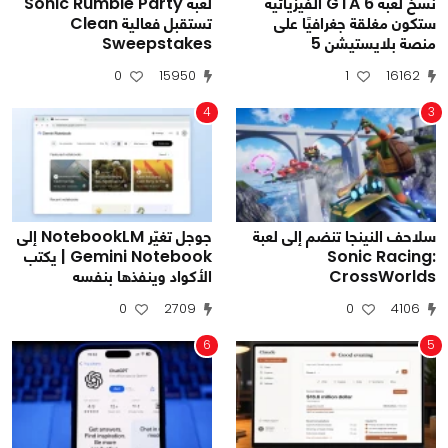
نسخ لعبة GTA 6 الفيزيائية
لعبة Sonic Rumble Party
ستكون مغلقة جغرافيًا على
تستقبل فعالية Clean
منصة بلايستيشن 5
Sweepstakes
0
15950
1
16162
4
3
سلاحف النينجا تنضم إلى لعبة
جوجل تغيّر NotebookLM إلى
Sonic Racing:
Gemini Notebook | يكتب
CrossWorlds
الأكواد وينفذها بنفسه
0
2709
0
4106
6
5