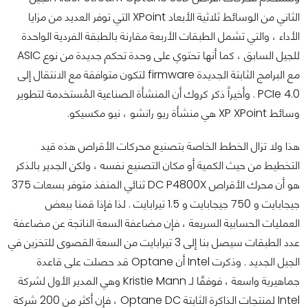
الثاني من الوسائط ثلاثية الأبعاد XPoint التي توفر العديد من مزايا
الأداء ، والتي تشمل الطبقات الأربعة مقارنة بالطبقة الفردية الواحدة
للجيل السابق ، كما أنها تحتوي على وحدة تحكم جديدة من نوع ASIC
مع البرامج الثابتة الجديدة firmware لتكون متوافقة مع الانتقال إلى
PCIe 4.0 . وأخيراً ذكر كروك أن المنشأة الصناعية المُستخدمة لتطوير
وسائط XP XPoint هي منشأة ريو رانشو ، نيو مكسيكو.
هذا ولا تزال الخطط الخاصة بتصنيع محركات الأقراص هذه قيد
التخطيط من حيث الكمية أو مكان التصنيع نفسه ، ولكن الجدير بالذكر
هو أن محرك الأقراص DC P4800X ثنائي المنفذ متوفر بسعات 375
جيجابايت و 750 جيجابايت و 1.5 تيرابايت . لذا فإذا قمنا ببعض
العمليات الحسابية السريعة ، فإن مضاعفة السعة الناتجة عن مضاعفة
عدد الطبقات سيصل بنا إلى 3 تيرابايت من السعة القصوى للتخزين في
الجيل الجديد . وذكرت Intel أن Optane قد حصلت على قاعدة
جماهيرية واسعة ، فوفقًا لـ Kristie Mann وهي المدير الأول لشركة
Intel لمنتجات الذاكرة الثابتة Optane DC ، فإن أكثر من 200 شركة