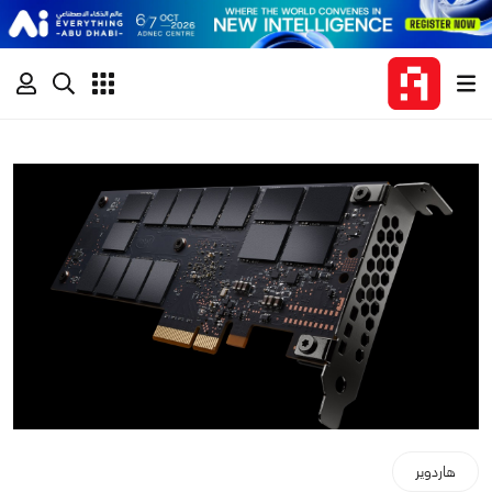
هاردوير