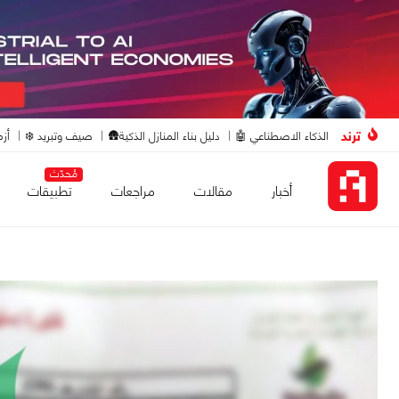
ترند
الذكاء الاصطناعي 🤖
دليل بناء المنازل الذكية🛖
صيف وتبريد ❄️
أزم
مُحدّث
أخبار
مقالات
مراجعات
تطبيقات