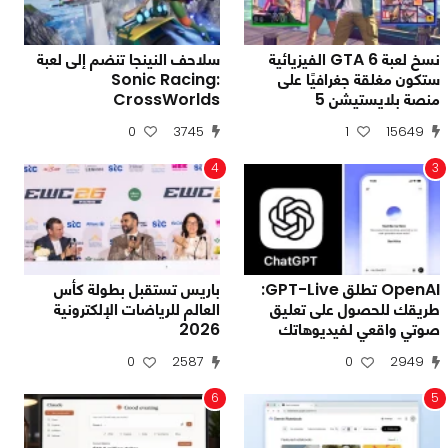
نسخ لعبة GTA 6 الفيزيائية
سلاحف النينجا تنضم إلى لعبة
ستكون مغلقة جغرافيًا على
Sonic Racing:
منصة بلايستيشن 5
CrossWorlds
0
3745
1
15649
4
3
OpenAI تطلق GPT-Live:
باريس تستقبل بطولة كأس
طريقك للحصول على تعليق
العالم للرياضات الإلكترونية
صوتي واقعي لفيديوهاتك
2026
0
2587
0
2949
6
5