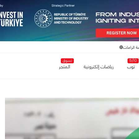
ة الرامات🔴
5/10
تسوق
توب
رياضات إلكترونية
المتجر