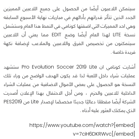
سيتمكن اللاعبون أيضًا من الحصول على جميع اللاعبين المميزين
الجدد الذين تتأثر قدراتهم بأدائهم في مباريات نهاية الأسبوع السابقه
وهي احد المميزات التي اضفتها كونامي في النمط هذا العام وستشمل
نسخة LITE لهذا العام أيضًا وضع EDIT مما يعني أن اللاعبين
سيتمكنون من تخصيص الفرق واللاعبين والملاعب لإضافة نكهة
فريدة خاصة .
أشارت كونامي ان Pro Evolution Soccer 2019 Lite ستشهد
عمليات شراء داخل اللعبة لذا قد يكون الهدف الواضح من وراء تلك
النسخة هو الحصول علي بعض الأموال الاضافية من عمليات الشراء
الداخلية للاعبين والحزم ، ومن أجل الاحتفال بهذا الإعلان أصدرت
الشركة أيضًا مقطعًا دعائيًا جديدًا مخصصًا لإصدار Lite من PES2019
الذي يمكنك العثور عليه أدناه .
[embed]https://www.youtube.com/watch?
v=7ciH6DKRWvc[/embed]