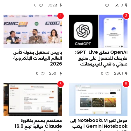
0
3628
1
15513
4
3
OpenAI تطلق GPT-Live:
باريس تستقبل بطولة كأس
طريقك للحصول على تعليق
العالم للرياضات الإلكترونية
صوتي واقعي لفيديوهاتك
2026
0
2501
0
2861
6
5
جوجل تغيّر NotebookLM إلى
مستخدم يصدم بفاتورة
Gemini Notebook | يكتب
Claude خيالية تبلغ 16.6