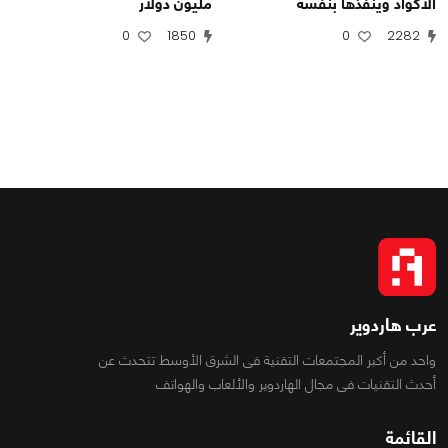
الأكواد وينفذها بنفسه
مليون دولار
0
1850
0
2282
عرب هاردوير
واحد من أكبر المجتمعات التقنية فى الشرق الأوسط تتحدث عن
أحدث التقنيات فى مجال الهاردوير والألعاب والهواتف
القائمة