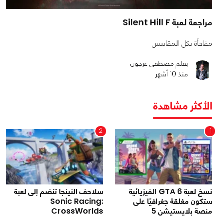
مراجعة لعبة Silent Hill F
مفاجأة بكل المقاييس
بقلم مصطفى عرجون
منذ 10 أشهر
الأكثر مشاهدة
2
1
نسخ لعبة GTA 6 الفيزيائية
سلاحف النينجا تنضم إلى لعبة
ستكون مغلقة جغرافيًا على
Sonic Racing:
منصة بلايستيشن 5
CrossWorlds