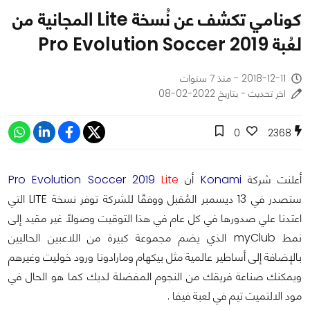
كونامي تكشف عن نُسخة Lite المجانية من
لعُبة Pro Evolution Soccer 2019
2018-12-11 - منذ 7 سنوات
اخر تحديث - بتاريخ 2022-02-08
0
2368
أعلنت شركة
Konami
أن
Lite
Pro Evolution Soccer 2019
ستصدر في 13 ديسمبر المُقبل ووفقًا للشركة توفر نسخة LITE التي
اعتدنا علي صدورها في كل عام في هذا التوقيت وصولًا غير مقيد إلى
نمط myClub الذي يضم مجموعة كبيرة من اللاعبين الحاليين
بالإضافة إلى أساطير عالمية مثل بيكهام ومارادونا ورود خوليت وغيرهم
ويمكنك صناعة فريقك من النجوم المفضلة لديك كما هو الحال في
مود الالتميت تيم في لعبة فيفا .