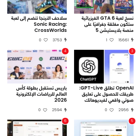
نسخ لعبة GTA 6 الفيزيائية
سلاحف النينجا تنضم إلى لعبة
ستكون مغلقة جغرافيًا على
Sonic Racing:
منصة بلايستيشن 5
CrossWorlds
0
3753
1
15661
4
3
OpenAI تطلق GPT-Live:
باريس تستقبل بطولة كأس
طريقك للحصول على تعليق
العالم للرياضات الإلكترونية
صوتي واقعي لفيديوهاتك
2026
0
2594
0
2956
6
5