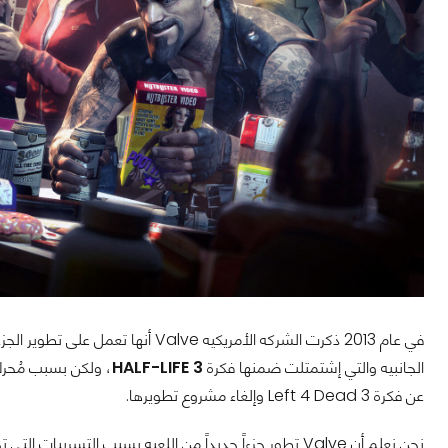
في عام 2013 ذكرت الشركه الأمريكيه Valve أنها تعمل على تطوير الجزء الثالث من لعبة
الجانبيه والتي إشتمتلت ضمنها فكرة
HALF-LIFE 3
عن فكرة Left 4 Dead 3 وإلغاء مشروع تطويرها.
نحن نعلم أن Valve تطور جزءاً جديداً من اللعبه بسبب التس