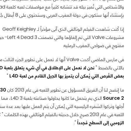
بإستثناء أنها ستكون في دولة المغرب العربي وستحتوي على 8 أبطال جُدد أربعةً منهم على الأقل ستكون شخصيات جديده بالكامل.
إذا كُنت شاهدت الفيلم الوثائقي الذي آتى مؤخراً لـ
Geoff Keighley
ب
مشروعات
مفتوح في ضواحي المغرب الرمليه.
بالآتي بالضبط "
بعض الفُرص التي يُمكن أن يتميز بها الجيل القادم من لعبة L4D
"
ما إتضح لنا أن الفريق المسؤول عن تطوير اللعبه في عام 2013 كان
 30
Source 2
الذي يم يت
أجلها وتركوا الشفره الرئيسيه التي يُمكن أن يتم العمل عليها بعد عدة س
اللعبه في عام 2013 صرح خلال حديثه بالفيلم الوثائقي بهذه الكلمات "
ك
الزومبي إلى السطح مُجدداً
".