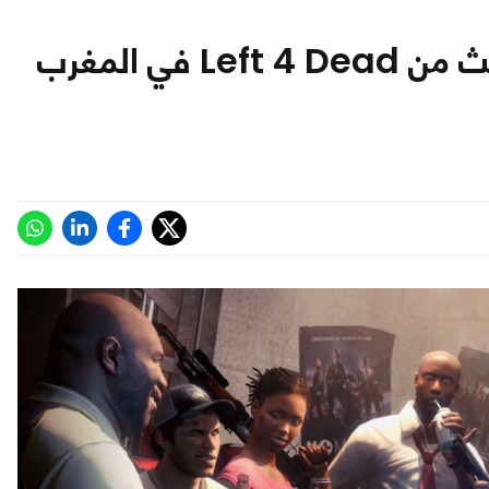
شائعات: قد تكون أحداث الجزء الثالث من Left 4 Dead في المغرب