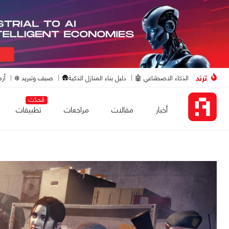
ترند
الذكاء الاصطناعي 🤖
دليل بناء المنازل الذكية🛖
صيف وتبريد ❄️
أزم
مُحدّث
أخبار
مقالات
مراجعات
تطبيقات