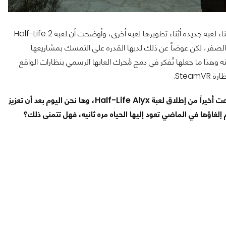
Valve تعلمت درساً هاماً خلال الأعوام الماضيه وهو أن لا تعمل على بناء لعبه جديده أثناء تطويرها لعبه أخرى، وأوضحت أن لعبة Half-Life 2
 الصفر، لكن عوضاً عن ذلك لديها القدره على التمسك بمشاريعها
 وهذا ما جعلها تُفكر في دمج مُحرك العابها الرسمي بنظارات الواقع
Stea.
وهكذا بعد عمل متداوم على تطوير وتحسين مُحرك Source 2 إستطاعت أخيراً من إطلاق لعبة Half-Life Alyx، وها نحن اليوم بعد أن تعزيز
لغاؤها في الماضي تعود إليها الحياه مره ثانيه، فهل تتمنى ذلك؟