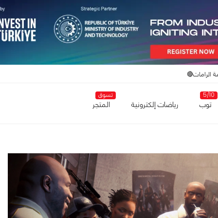
ة الرامات🔴
5/10
تسوق
توب
رياضات إلكترونية
المتجر