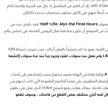
والأشخاص التي تُميز بيئه قد تتشابه كثيراً مع مواصفات لعبه كلعبة Left 4 Dead، إلا أن الكثير من التفاصيل لا تزال قيد السريه والخفاء التام
عنوان
Half-Life: Alyx the Final Hours
-فقد ناقش عدد من
 Valve التي تم إلغاؤها والتي تضمنت Left 4 Dead 3- حيثُ من المتوقع أن تكون بنية لعبة قتال الزومبي القادمه على اساس عالم
في مارس الماضي أكدت Valve أنها لا تعمل على تطوير الجزء الثالث من اللعبه، وهو ما كان صحيحاً بالفعل آنذاك، حيث صرحت لشبكة IGN
نحن لا نعمل على الإطلاق في أي شيء يتعلق بلعبة L4D ولم نفعل منذ سنوات، لفتره وجيزه جداً منذ عدة سنوات إكتشفنا
A
ولكنه واجه في النهايه مصير محتوم بسبب إعتمادهم على مُحرك
حمل ما كانوا يحاولوا صناعته بلعبة L4D 3، مما إتضطر المطورون على هجرة أفكارهم الطموحه التي كانت لديهم من
نوات
قادمه
.
دونالد هولدن وهو
مُبرمج Valve الذي عمل على تطوير
ل لعبه أخرى ستفتقد بعض القطع من قاعدتك ، وسوف تطفو