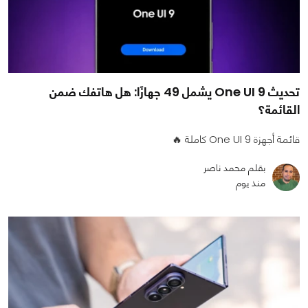
تحديث One UI 9 يشمل 49 جهازًا: هل هاتفك ضمن
القائمة؟
قائمة أجهزة One UI 9 كاملة 🔥
بقلم محمد ناصر
منذ يوم