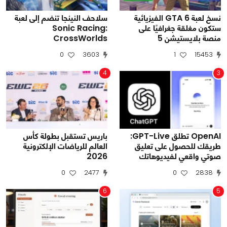
نسخ لعبة GTA 6 الفيزيائية
سلاحف النينجا تنضم إلى لعبة
ستكون مغلقة جغرافيًا على
Sonic Racing:
منصة بلايستيشن 5
CrossWorlds
0
3603
1
15453
4
3
OpenAI تطلق GPT-Live:
باريس تستقبل بطولة كأس
طريقك للحصول على تعليق
العالم للرياضات الإلكترونية
صوتي واقعي لفيديوهاتك
2026
0
2477
0
2838
6
5