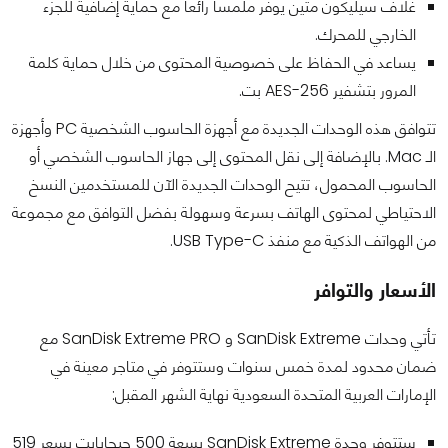
غلاف سيليكون متين يوفر ملمساً رائعاً مع حماية إضافية للجزء
الخارجي للمحرك.
يساعد في الحفاظ على خصوصية المحتوى من خلال حماية كلمة
المرور بتشفير AES-256 بت.
تتوافق هذه الوحدات الجديدة مع أجهزة الحاسوب الشخصية PC وأجهزة
الـ Mac. بالإضافة إلى نقل المحتوى إلى جهاز الحاسوب الشخصي أو
الحاسوب المحمول، تتيح الوحدات الجديدة الآن للمستخدمين النسخ
الاحتياطي لمحتوى الهاتف بسرعة وسهولة بفضل التوافق مع مجموعة
من الهواتف الذكية مع منفذ USB Type-C.
الأسعار والتوافر
تأتي وحدات SanDisk Extreme و SanDisk Extreme PRO مع
ضمان محدود لمدة خمس سنوات وستتوفر في متاجر معينة في
الإمارات العربية المتحدة السعودية نهاية الشهر المقبل:
ستتوفر وحدة SanDisk Extreme بسعة 500 جيجابايت بسعر 519