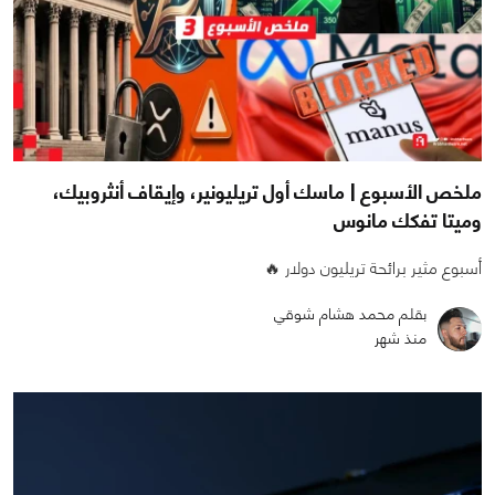
ملخص الأسبوع | ماسك أول تريليونير، وإيقاف أنثروبيك،
وميتا تفكك مانوس
أسبوع مثير برائحة تريليون دولار 🔥
بقلم محمد هشام شوقي
منذ شهر