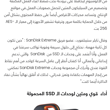
من الألومنيوم ليحافظ على برودته تحت ضغط أعباء العمل المكثفة
وتصميم من السيليكون المتين لتحمل صعوبات العمل في مواقع
الإنتاج. وتساعد محركات الأقراص أيضاً على حفظ المحتوى بشكل آمن
من خلال الحماية بكلمة مرور وترقية تشفير الأجهزة إلى معيار الـ AES-
256 بت.
وقال تايلر ستيبلفورد، عضو فريق SanDisk Extreme : "حين تكون
كل ثانية مهمة، نحتاج إلى حلول سريعة وقوية تواكب سرعتنا في
العمل. وأنا أعتمد على وحدات الـ SSD من SanDisk والتي تدعم
إبداعاتي وأعمالي. أنا كفنان أنظر إلى عامل السرعة كواحد من أهم نقاط
القوة عندي وأدرك أن مجموعة وحدات SanDisk Extreme تمكنني
من إنجاز المهمات بكفاءة وتعزز قدراتي، لذلك لا أقلق نهائياً بشأن نفاد
الذاكرة أينما كنت."
أداء قوي ومتين لوحدات الـ SSD المحمولة