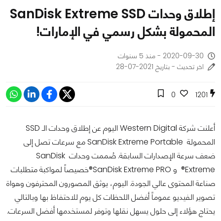
إطلاق وحدات SanDisk Extreme SSD
المحمولة بشكل رسمي في الإمارات!
2020-09-30 - منذ 5 سنوات
اخر تحديث - بتاريخ 2021-07-28
0
1201
أعلنت شركة Western Digital اليوم عن إطلاق وحدات الـ SSD
المحمولة SanDisk Extreme Portable مع سرعات تصل إلى
ضعف سرعة الإصدارات السابقة. صُممت وحدات SanDisk
Extreme® و SanDisk Extreme PRO®خصيصاً لمواكبة متطلبات
صناعة المحتوى عالي الجودة. اليوم، يوثق المصورون المحترفون وهواة
تصوير الفيديو عموماً أفضل اللحظات كل يوم للاحتفاظ بها وبالتالي
يحتاج هؤلاء إلى حلول يسهل نقلها وتوفر لمستخدمها أفضل السرعات.