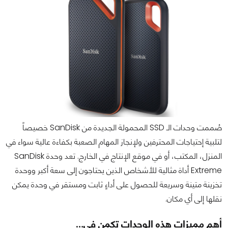
صُممت وحدات الـ SSD المحمولة الجديدة من SanDisk خصيصاً
لتلبية إحتياجات المحترفين ولإنجاز المهام الصعبة بكفاءة عالية سواء في
المنزل، المكتب، أو في موقع الإنتاج في الخارج. تعد وحدة SanDisk
Extreme أداة مثالية للأشخاص الذين يحتاجون إلى سعة أكبر ووحدة
تخزينة متينة وسريعة للحصول على أداءٍ ثابت ومستقر في وحدة يمكن
نقلها إلى أي مكان.
أهم مميزات هذه الوحدات تكمن في…